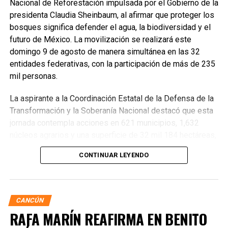
Nacional de Reforestación impulsada por el Gobierno de la
presidenta Claudia Sheinbaum, al afirmar que proteger los
bosques significa defender el agua, la biodiversidad y el
futuro de México. La movilización se realizará este
domingo 9 de agosto de manera simultánea en las 32
entidades federativas, con la participación de más de 235
mil personas.
La aspirante a la Coordinación Estatal de la Defensa de la
Transformación y la Soberanía Nacional destacó que esta
jornada contempla acciones en 621 municipios, 1,632
núcleos agrarios y una superficie de 32 mil 184 hectáreas,
donde se plantarán más de 6.6 millones de árboles,
CONTINUAR LEYENDO
arbustos y plantas herbáceas, además de la dispersión de
semillas para acelerar la restauración de los ecosistemas.
Subrayó que la magnitud de este esfuerzo responde a los
desafíos ambientales del país, que cada año pierde más
CANCÚN
de 203 mil hectáreas por deforestación y enfrenta daños
RAFA MARÍN REAFIRMA EN BENITO
por incendios, plagas y enfermedades.