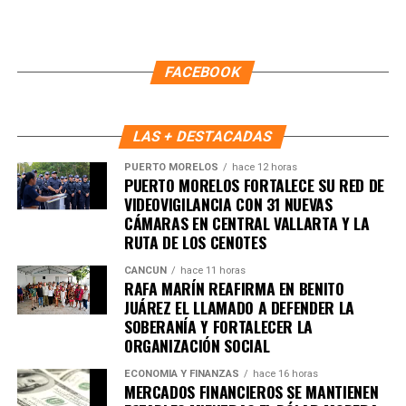
Benito Juárez a mantenerse organizados y participar de
Unirme al canal de WhatsApp
manera informada en esta etapa interna del movimiento.
Reafirmó que los principios de
“no mentir, no robar y no
FACEBOOK
traicionar al pueblo”
deben seguir guiando la vida pública
y aseguró que su prioridad es que el bienestar llegue a las
colonias y a las familias que más lo necesitan.
LAS + DESTACADAS
Fuente: 5to Poder Agencia de Noticias
PUERTO MORELOS
hace 12 horas
PUERTO MORELOS FORTALECE SU RED DE
VIDEOVIGILANCIA CON 31 NUEVAS
CÁMARAS EN CENTRAL VALLARTA Y LA
RUTA DE LOS CENOTES
CANCÚN
hace 11 horas
RAFA MARÍN REAFIRMA EN BENITO
JUÁREZ EL LLAMADO A DEFENDER LA
SOBERANÍA Y FORTALECER LA
ORGANIZACIÓN SOCIAL
ECONOMÍA Y FINANZAS
hace 16 horas
MERCADOS FINANCIEROS SE MANTIENEN