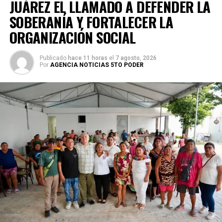
JUÁREZ EL LLAMADO A DEFENDER LA
SOBERANÍA Y FORTALECER LA
ORGANIZACIÓN SOCIAL
Publicado
hace 11 horas
el
7 agosto, 2026
Por
AGENCIA NOTICIAS 5TO PODER
Villegas sostuvo que México debe transitar de acciones
aisladas a una política permanente de recuperación
ambiental que involucre a los tres órdenes de gobierno,
comunidades, universidades y sociedad civil. Recordó que
cerca del 70% del territorio nacional cuenta con cobertura
forestal y que el país concentra alrededor del 12% de la
biodiversidad mundial, lo que obliga a reforzar la