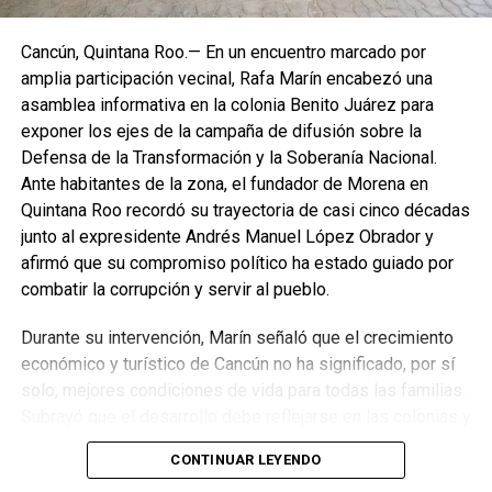
protección de selvas, bosques, manglares y acuíferos,
especialmente en el sureste mexicano.
Cancún, Quintana Roo.— En un encuentro marcado por
amplia participación vecinal, Rafa Marín encabezó una
La Jornada Nacional de Reforestación intervendrá
asamblea informativa en la colonia Benito Juárez para
ecosistemas como bosques templados, selvas húmedas
exponer los ejes de la campaña de difusión sobre la
y secas, matorrales, pastizales y manglares mediante la
Defensa de la Transformación y la Soberanía Nacional.
plantación de 302 especies, de las cuales 261 son nativas
Ante habitantes de la zona, el fundador de Morena en
y 41 endémicas. Las acciones alcanzarán 37 Áreas
Quintana Roo recordó su trayectoria de casi cinco décadas
Naturales Protegidas y 17 Áreas Destinadas
junto al expresidente Andrés Manuel López Obrador y
Voluntariamente a la Conservación, con el objetivo de
afirmó que su compromiso político ha estado guiado por
recuperar territorios estratégicos y fortalecer la resiliencia
combatir la corrupción y servir al pueblo.
ambiental.
Durante su intervención, Marín señaló que el crecimiento
Finalmente, Marybel Villegas afirmó que reforestar es
económico y turístico de Cancún no ha significado, por sí
proteger el agua, regenerar los suelos y construir
solo, mejores condiciones de vida para todas las familias.
bienestar para las comunidades. “Defender nuestros
Subrayó que el desarrollo debe reflejarse en las colonias y
recursos naturales también significa defender nuestra
en quienes históricamente han permanecido rezagados,
CONTINUAR LEYENDO
calidad de vida”, expresó.
destacando el impacto de los programas sociales, el