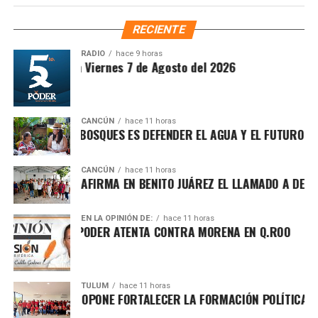
incremento del salario mínimo y las inversiones federales
Fuente: 5to Poder Agencia de Noticias
realizadas en el sureste durante el gobierno de López
RECIENTE
Obrador. Enfatizó que estos avances deben consolidarse
para garantizar bienestar y justicia social.
RADIO
hace 9 horas
ntesis Matutina Viernes 7 de Agosto del 2026
CANCÚN
hace 11 horas
OTEGER LOS BOSQUES ES DEFENDER EL AGUA Y EL FUTURO DE M
CANCÚN
hace 11 horas
FA MARÍN REAFIRMA EN BENITO JUÁREZ EL LLAMADO A DEFENDE
EN LA OPINIÓN DE:
hace 11 horas
CHA POR EL PODER ATENTA CONTRA MORENA EN Q.ROO
Asimismo, explicó que la gira informativa responde al
TULUM
hace 11 horas
GO ALDAY PROPONE FORTALECER LA FORMACIÓN POLÍTICA CON 
llamado de fortalecer la defensa de la soberanía nacional
frente a expresiones que, dijo, promueven posturas