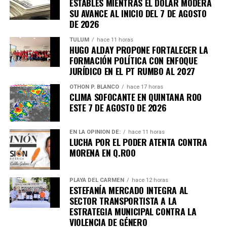
ESTABLES MIENTRAS EL DÓLAR MODERA
SU AVANCE AL INICIO DEL 7 DE AGOSTO
DE 2026
TULUM
hace 11 horas
HUGO ALDAY PROPONE FORTALECER LA
Recibe las noticias al instante
FORMACIÓN POLÍTICA CON ENFOQUE
JURÍDICO EN EL PT RUMBO AL 2027
Únete al canal oficial de WhatsApp de
OTHON P. BLANCO
hace 17 horas
Quinto Poder
y recibe las noticias más
CLIMA SOFOCANTE EN QUINTANA ROO
importantes de Quintana Roo directamente
ESTE 7 DE AGOSTO DE 2026
en tu teléfono.
EN LA OPINIÓN DE:
hace 11 horas
LUCHA POR EL PODER ATENTA CONTRA
Unirme al canal de WhatsApp
MORENA EN Q.ROO
PLAYA DEL CARMEN
hace 12 horas
ESTEFANÍA MERCADO INTEGRA AL
SECTOR TRANSPORTISTA A LA
ESTRATEGIA MUNICIPAL CONTRA LA
VIOLENCIA DE GÉNERO