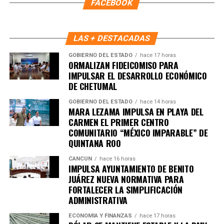
FACEBOOK
LAS + DESTACADAS
GOBIERNO DEL ESTADO
hace 17 horas
ORMALIZAN FIDEICOMISO PARA
IMPULSAR EL DESARROLLO ECONÓMICO
DE CHETUMAL
GOBIERNO DEL ESTADO
hace 14 horas
MARA LEZAMA IMPULSA EN PLAYA DEL
Recibe las noticias al instante
CARMEN EL PRIMER CENTRO
COMUNITARIO “MÉXICO IMPARABLE” DE
Únete al canal oficial de WhatsApp de
QUINTANA ROO
Quinto Poder
y recibe las noticias más
importantes de Quintana Roo directamente
CANCÚN
hace 16 horas
IMPULSA AYUNTAMIENTO DE BENITO
en tu teléfono.
JUÁREZ NUEVA NORMATIVA PARA
FORTALECER LA SIMPLIFICACIÓN
Unirme al canal de WhatsApp
ADMINISTRATIVA
ECONOMÍA Y FINANZAS
hace 17 horas