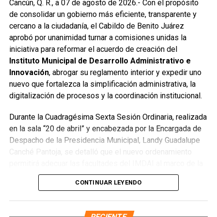
Cancún, Q. R., a 07 de agosto de 2026.- Con el propósito
se reconstruyó la losa de bóveda y se instaló una nueva
de consolidar un gobierno más eficiente, transparente y
rejilla en un pozo dañado por el tránsito de vehículos
cercano a la ciudadanía, el Cabildo de Benito Juárez
pesados. De manera simultánea, se recuperó un espacio
aprobó por unanimidad turnar a comisiones unidas la
público utilizado como basurero clandestino, del cual se
iniciativa para reformar el acuerdo de creación del
han retirado aproximadamente 150 toneladas de
Instituto Municipal de Desarrollo Administrativo e
escombros, cacharros y desechos vegetales. Se estima
Innovación
, abrogar su reglamento interior y expedir uno
que el saneamiento concluirá en dos días.
nuevo que fortalezca la simplificación administrativa, la
Finalmente, las Unidades Verdes de SIRESOL Cancún
digitalización de procesos y la coordinación institucional.
reforzarán la vigilancia para evitar que el área vuelva a
Durante la Cuadragésima Sexta Sesión Ordinaria, realizada
convertirse en punto de disposición ilegal de basura. El
en la sala “20 de abril” y encabezada por la Encargada de
Ayuntamiento exhortó a la ciudadanía a reportar estas
Despacho de la Presidencia Municipal, Landy Guadalupe
prácticas y sumarse al esfuerzo colectivo para mantener
Canché Pantoja, se detalló que el nuevo ordenamiento
un Cancún limpio y con prosperidad compartida.
permitirá adecuar las facultades del IMDAI al marco de la
Fuente: 5to Poder Agencia de Noticias
Ley Nacional para Eliminar Trámites Burocráticos
,
CONTINUAR LEYENDO
mediante la instauración de la Autoridad Municipal de
Simplificación y Digitalización. Con ello, se busca agilizar
trámites, reducir cargas administrativas y mejorar la
RECIENTE