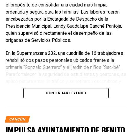
el propósito de consolidar una ciudad más limpia,
ordenada y segura para las familias. Las labores fueron
encabezadas por la Encargada de Despacho de la
Presidencia Municipal, Landy Guadalupe Canché Pantoja,
quien supervisó directamente el desempeño de las
brigadas de Servicios Públicos.
En la Supermanzana 232, una cuadrilla de 16 trabajadores
rehabilitó dos pasos peatonales ubicados frente a la
primaria “Gonzalo Guerrero” y el jardín de niños “Sac-bé”.
Para fortalecer la seguridad de estudiantes y peatones, se
aplicó pintura amarillo tráfico y se retiraron escombros y
residuos vegetales acumulados en la zona. Estas
CONTINUAR LEYENDO
acciones buscan garantizar entornos escolares más
seguros y funcionales.
CANCÚN
IMPULSA AYUNTAMIENTO DE BENITO