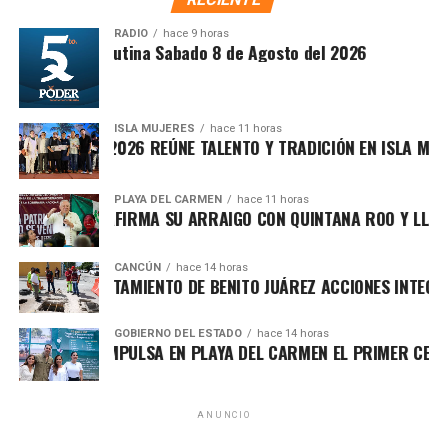
atención ciudadana.
RADIO
hace 9 horas
Síntesis Matutina Sabado 8 de Agosto del 2026
ISLA MUJERES
hace 11 horas
ICHE ISLEÑO 2026 REÚNE TALENTO Y TRADICIÓN EN ISLA MUJERE
PLAYA DEL CARMEN
hace 11 horas
A MARÍN REAFIRMA SU ARRAIGO CON QUINTANA ROO Y LLAMA 
CANCÚN
hace 14 horas
Recibe las noticias al instante
TALECE AYUNTAMIENTO DE BENITO JUÁREZ ACCIONES INTEGRAL
Únete al canal oficial de WhatsApp de
Asimismo, el cuerpo cabildar avaló por mayoría turnar a
GOBIERNO DEL ESTADO
hace 14 horas
Quinto Poder
y recibe las noticias más
A LEZAMA IMPULSA EN PLAYA DEL CARMEN EL PRIMER CENTRO
comisiones la expedición del
Reglamento para la
importantes de Quintana Roo directamente
Atención Integral de Inmuebles en Estado de
en tu teléfono.
Abandono
, Riesgo o Deterioro, instrumento jurídico que
ANUNCIO
establecerá procedimientos claros para identificar,
Unirme al canal de WhatsApp