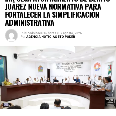
JUÁREZ NUEVA NORMATIVA PARA
FORTALECER LA SIMPLIFICACIÓN
ADMINISTRATIVA
Publicado
hace 16 horas
el
7 agosto, 2026
Por
AGENCIA NOTICIAS 5TO PODER
Posteriormente, en la Supermanzana 238, se atendió la
solicitud de vecinos mediante el desazolve de un pozo
pluvial localizado en el cruce de la Calle 53 con Calle 112.
Con apoyo de una máquina perforadora y una unidad
Vactor, se liberó el captador para prevenir
encharcamientos y mejorar el flujo hidráulico, lo que fue
reconocido por la comunidad como una respuesta
oportuna del gobierno municipal.
Las labores continuaron en la Supermanzana 236, donde