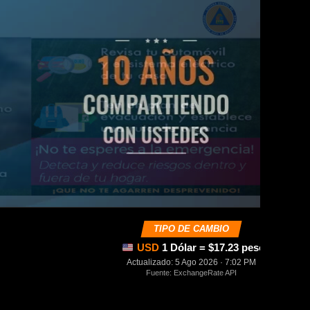
TIPO DE CAMBIO
USD
1 Dólar = $17.23 pesos mexica
Actualizado: 5 Ago 2026 · 7:02 PM
Fuente: ExchangeRate API