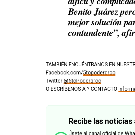
difícil y complica
Benito Juárez per
mejor solución par
contundente”, af
TAMBIÉN ENCUÉNTRANOS EN NUESTR
Facebook.com/
5topoderqroo
Twitter
@5toPoderqroo
O ESCRÍBENOS A ? CONTACTO
infor
Recibe las noticias 
Únete al canal oficial de W