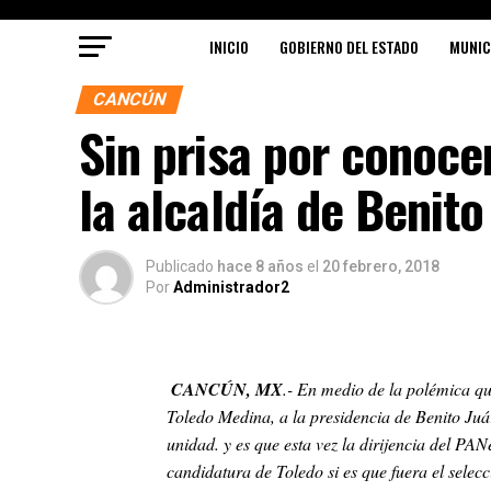
INICIO
GOBIERNO DEL ESTADO
MUNIC
CANCÚN
Sin prisa por conoce
la alcaldía de Benito
Publicado
hace 8 años
el
20 febrero, 2018
Por
Administrador2
CANCÚN, MX
.- En medio de la polémica q
Toledo Medina, a la presidencia de Benito Juá
unidad. y es que esta vez la dirijencia del PA
candidatura de Toledo si es que fuera el selec