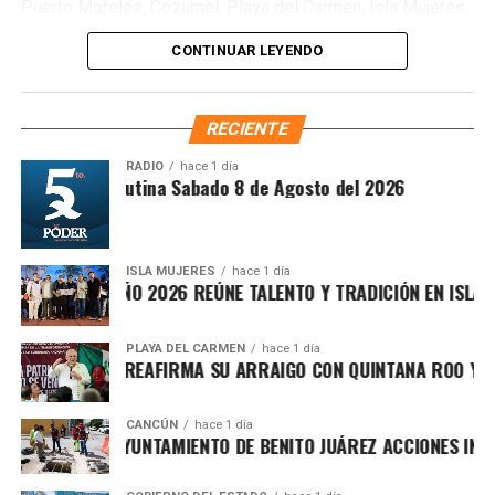
Puerto Morelos, Cozumel, Playa del Carmen, Isla Mujeres,
Tulum y Felipe Carrillo Puerto, así como en las
CONTINUAR LEYENDO
subdelegaciones de Lázaro Cárdenas y José María
Morelos, siempre que la concesión corresponda a la
jurisdicción de cada oficina. Entre los procedimientos
RECIENTE
disponibles se encuentran
Cesión de derechos
,
Cesión
de derechos por defunción
,
Certificación de
RADIO
hace 1 día
Síntesis Matutina Sabado 8 de Agosto del 2026
derechos
,
Modificación de concesión
y
Designación
de beneficiarios
.
ISLA MUJERES
hace 1 día
CEVICHE ISLEÑO 2026 REÚNE TALENTO Y TRADICIÓN EN ISLA MU
PLAYA DEL CARMEN
hace 1 día
RAFA MARÍN REAFIRMA SU ARRAIGO CON QUINTANA ROO Y LLA
CANCÚN
hace 1 día
FORTALECE AYUNTAMIENTO DE BENITO JUÁREZ ACCIONES INTEG