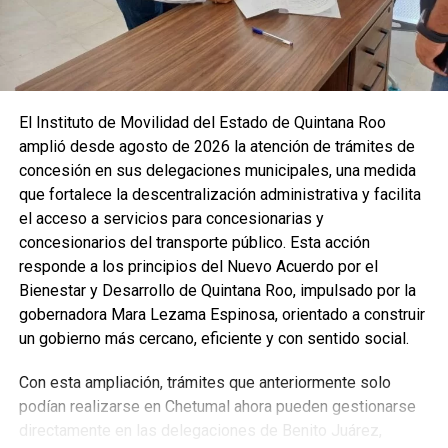
Fuente: 5to Poder Agencia de Noticias
Recibe las noticias al instante
El Instituto de Movilidad del Estado de Quintana Roo
amplió desde agosto de 2026 la atención de trámites de
Únete al canal oficial de WhatsApp de
concesión en sus delegaciones municipales, una medida
Quinto Poder
y recibe las noticias más
que fortalece la descentralización administrativa y facilita
importantes de Quintana Roo directamente
el acceso a servicios para concesionarias y
en tu teléfono.
concesionarios del transporte público. Esta acción
responde a los principios del Nuevo Acuerdo por el
Unirme al canal de WhatsApp
Bienestar y Desarrollo de Quintana Roo, impulsado por la
gobernadora Mara Lezama Espinosa, orientado a construir
un gobierno más cercano, eficiente y con sentido social.
Con esta ampliación, trámites que anteriormente solo
podían realizarse en Chetumal ahora pueden gestionarse
directamente en las delegaciones de Benito Juárez,