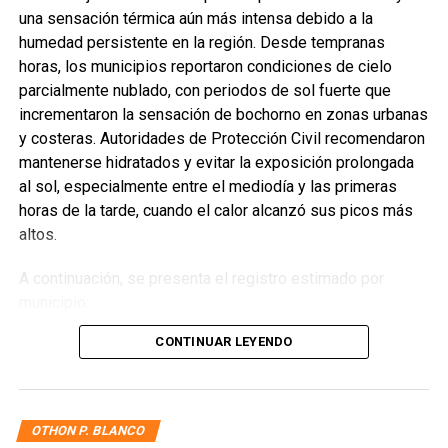
una sensación térmica aún más intensa debido a la
humedad persistente en la región. Desde tempranas
horas, los municipios reportaron condiciones de cielo
parcialmente nublado, con periodos de sol fuerte que
incrementaron la sensación de bochorno en zonas urbanas
y costeras. Autoridades de Protección Civil recomendaron
mantenerse hidratados y evitar la exposición prolongada
al sol, especialmente entre el mediodía y las primeras
horas de la tarde, cuando el calor alcanzó sus picos más
altos.
A continuación, se presenta el registro estimado por
municipio:
CONTINUAR LEYENDO
Benito Juárez
— 33°C / 40°C
Solidaridad
— 32°C / 39°C
Isla Mujeres
— 31°C / 38°C
OTHON P. BLANCO