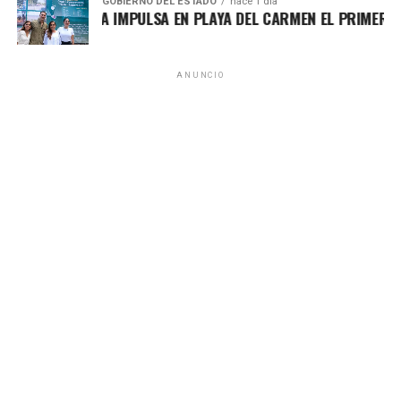
GOBIERNO DEL ESTADO
hace 1 día
MARA LEZAMA IMPULSA EN PLAYA DEL CARMEN EL PRIMER CEN
ANUNCIO
El titular del IMOVEQROO, Rafael Hernández Kotasek,
destacó que acercar estos servicios representa un avance
significativo para el sector transporte, al reducir tiempos
de traslado, costos y procesos burocráticos, además de
fortalecer una atención más transparente y accesible. Para
las concesiones de Chetumal, Bacalar y Mahahual, la
recepción de documentos continuará realizándose en las
oficinas centrales ubicadas en la capital del estado.
Con estas acciones, el IMOVEQROO consolida una
movilidad más incluyente y eficiente, colocando a las
personas en el centro de las políticas públicas y
garantizando que los servicios lleguen directamente a las
comunidades.