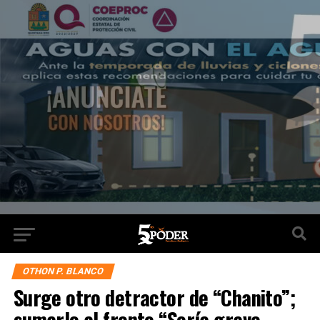
OTHON P. BLANCO
Surge otro detractor de “Chanito”;
sumarlo al frente “Sería grave