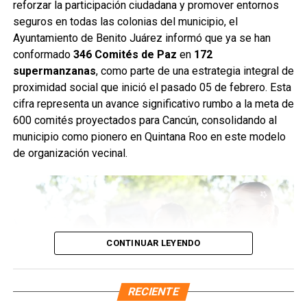
también se realizaron desazolves en pozos de absorción
reforzar la participación ciudadana y promover entornos
de las supermanzanas 213 y 235, donde personal de
seguros en todas las colonias del municipio, el
Servicios Públicos retiró basura vegetal, tierra y otros
Ayuntamiento de Benito Juárez informó que ya se han
desechos que obstruyen el flujo pluvial. En la
conformado
346 Comités de Paz
en
172
Supermanzana 235 se complementó la jornada con una
supermanzanas
, como parte de una estrategia integral de
brigada de descacharrización para evitar la formación de
proximidad social que inició el pasado 05 de febrero. Esta
basureros clandestinos y promover la correcta
cifra representa un avance significativo rumbo a la meta de
disposición de muebles, electrodomésticos y llantas.
600 comités proyectados para Cancún, consolidando al
municipio como pionero en Quintana Roo en este modelo
Fuente: 5to Poder Agencia de Noticias
de organización vecinal.
CONTINUAR LEYENDO
RECIENTE