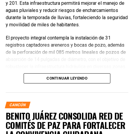
y 201. Esta infraestructura permitirá mejorar el manejo de
aguas pluviales y reducir riesgos de encharcamientos
durante la temporada de lluvias, fortaleciendo la seguridad
y movilidad de miles de habitantes.
El proyecto integral contempla la instalación de 31
registros captadores areneros y bocas de pozo, además
de la perforación de mil 085 metros lineales de pozos de
absorción de 14 pulgadas de diámetro, con el objetivo de
robustecer la infraestructura hidráulica en diversas zonas
de la ciudad. La Encargada de Despacho de la Presidencia
CONTINUAR LEYENDO
Municipal, Landy Guadalupe Canché Pantoja, supervisó
personalmente los avances junto con autoridades de
Obras Públicas y Construcción, verificando la nivelación de
vialidades donde se colocó la nueva infraestructura.
CANCÚN
BENITO JUÁREZ CONSOLIDA RED DE
COMITÉS DE PAZ PARA FORTALECER