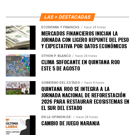
entre autoridades y ciudadanía, permitiendo respuestas
más rápidas y una coordinación efectiva que impulsa la
construcción de paz en cada supermanzana. Con ello,
LAS + DESTACADAS
Benito Juárez avanza hacia un modelo de convivencia
ECONOMÍA Y FINANZAS
hace 24 horas
basado en la participación activa, el respeto y la
MERCADOS FINANCIEROS INICIAN LA
responsabilidad compartida.
JORNADA CON LIGERO REPUNTE DEL PESO
Y EXPECTATIVA POR DATOS ECONÓMICOS
Fuente: 5to Poder Agencia de Noticias
OTHON P. BLANCO
hace 24 horas
CLIMA SOFOCANTE EN QUINTANA ROO
ESTE 5 DE AGOSTO
GOBIERNO DEL ESTADO
hace 4 horas
QUINTANA ROO SE INTEGRA A LA
JORNADA NACIONAL DE REFORESTACIÓN
2026 PARA RESTAURAR ECOSISTEMAS EN
EL SUR DEL ESTADO
EN LA OPINIÓN DE:
hace 24 horas
CAMBIO DE JUEGO NARANJA