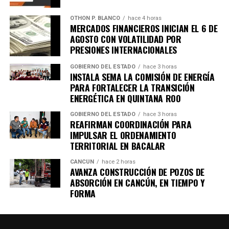
OTHON P. BLANCO
hace 4 horas
MERCADOS FINANCIEROS INICIAN EL 6 DE
AGOSTO CON VOLATILIDAD POR
PRESIONES INTERNACIONALES
Recibe las noticias al instante
GOBIERNO DEL ESTADO
hace 3 horas
INSTALA SEMA LA COMISIÓN DE ENERGÍA
Únete al canal oficial de WhatsApp de
PARA FORTALECER LA TRANSICIÓN
Quinto Poder
y recibe las noticias más
ENERGÉTICA EN QUINTANA ROO
importantes de Quintana Roo directamente
GOBIERNO DEL ESTADO
hace 3 horas
en tu teléfono.
REAFIRMAN COORDINACIÓN PARA
IMPULSAR EL ORDENAMIENTO
TERRITORIAL EN BACALAR
Unirme al canal de WhatsApp
CANCÚN
hace 2 horas
AVANZA CONSTRUCCIÓN DE POZOS DE
ABSORCIÓN EN CANCÚN, EN TIEMPO Y
FORMA