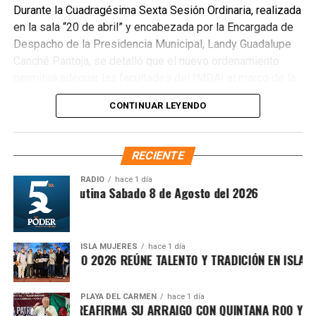
Durante la Cuadragésima Sexta Sesión Ordinaria, realizada
convertirse en punto de disposición ilegal de basura. El
en la sala “20 de abril” y encabezada por la Encargada de
Ayuntamiento exhortó a la ciudadanía a reportar estas
Despacho de la Presidencia Municipal, Landy Guadalupe
prácticas y sumarse al esfuerzo colectivo para mantener
Canché Pantoja, se detalló que el nuevo ordenamiento
un Cancún limpio y con prosperidad compartida.
permitirá adecuar las facultades del IMDAI al marco de la
Fuente: 5to Poder Agencia de Noticias
Ley Nacional para Eliminar Trámites Burocráticos
,
CONTINUAR LEYENDO
mediante la instauración de la Autoridad Municipal de
Simplificación y Digitalización. Con ello, se busca agilizar
trámites, reducir cargas administrativas y mejorar la
RECIENTE
atención ciudadana.
RADIO
hace 1 día
Síntesis Matutina Sabado 8 de Agosto del 2026
ISLA MUJERES
hace 1 día
CEVICHE ISLEÑO 2026 REÚNE TALENTO Y TRADICIÓN EN ISLA MU
PLAYA DEL CARMEN
hace 1 día
RAFA MARÍN REAFIRMA SU ARRAIGO CON QUINTANA ROO Y LLA