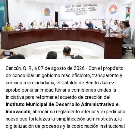
solicitud de vecinos mediante el desazolve de un pozo
pluvial localizado en el cruce de la Calle 53 con Calle 112.
Con apoyo de una máquina perforadora y una unidad
Vactor, se liberó el captador para prevenir
encharcamientos y mejorar el flujo hidráulico, lo que fue
reconocido por la comunidad como una respuesta
oportuna del gobierno municipal.
Las labores continuaron en la Supermanzana 236, donde
Cancún, Q. R., a 07 de agosto de 2026.- Con el propósito
se reconstruyó la losa de bóveda y se instaló una nueva
de consolidar un gobierno más eficiente, transparente y
rejilla en un pozo dañado por el tránsito de vehículos
cercano a la ciudadanía, el Cabildo de Benito Juárez
pesados. De manera simultánea, se recuperó un espacio
aprobó por unanimidad turnar a comisiones unidas la
público utilizado como basurero clandestino, del cual se
iniciativa para reformar el acuerdo de creación del
han retirado aproximadamente 150 toneladas de
Instituto Municipal de Desarrollo Administrativo e
escombros, cacharros y desechos vegetales. Se estima
Innovación
, abrogar su reglamento interior y expedir uno
que el saneamiento concluirá en dos días.
nuevo que fortalezca la simplificación administrativa, la
Finalmente, las Unidades Verdes de SIRESOL Cancún
digitalización de procesos y la coordinación institucional.
reforzarán la vigilancia para evitar que el área vuelva a