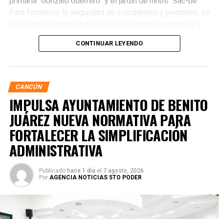
primaria “Gonzalo Guerrero” y el jardín de niños “Sac-bé”.
Para fortalecer la seguridad de estudiantes y peatones, se
aplicó pintura amarillo tráfico y se retiraron escombros y
residuos vegetales acumulados en la zona. Estas
CONTINUAR LEYENDO
acciones buscan garantizar entornos escolares más
seguros y funcionales.
CANCÚN
IMPULSA AYUNTAMIENTO DE BENITO
JUÁREZ NUEVA NORMATIVA PARA
FORTALECER LA SIMPLIFICACIÓN
ADMINISTRATIVA
Publicado
hace 1 día
el
7 agosto, 2026
Por
AGENCIA NOTICIAS 5TO PODER
Posteriormente, en la Supermanzana 238, se atendió la