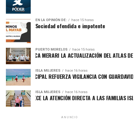
Desde su implementación, los comités han permitido que
EN LA OPINIÓN DE:
hace 15 horas
Sociedad ofendida e impotente
las y los habitantes gestionen mejoras en temas
Recibe las noticias al instante
prioritarios como
servicios públicos
,
seguridad
, gestión
social y atención comunitaria. La estrategia comenzó en la
Únete al canal oficial de WhatsApp de
Supermanzana 259, en Villas Otoch Paraíso, donde se
PUERTO MORELOS
hace 15 horas
Quinto Poder
y recibe las noticias más
SENTA BLANCA MERARI LA ACTUALIZACIÓN DEL ATLAS DE PELIG
instalaron los primeros tres comités que marcaron el inicio
importantes de Quintana Roo directamente
de una política pública basada en la corresponsabilidad y
en tu teléfono.
ISLA MUJERES
hace 16 horas
el diálogo directo entre ciudadanía y autoridades.
IERNO MUNICIPAL REFUERZA VIGILANCIA CON GUARDAVIDAS PA
En cada jornada, se convoca a los vecinos del área para
Unirme al canal de WhatsApp
establecer acuerdos y revisar indicadores de seguridad.
ISLA MUJERES
hace 16 horas
NEA FORTALECE LA ATENCIÓN DIRECTA A LAS FAMILIAS ISLEÑAS
La dinámica incluye la presentación de elementos de la
Secretaría de Seguridad Ciudadana y Tránsito
, quienes
comparten estadísticas delictivas y mantienen contacto
ANUNCIO
directo con la comunidad. Asimismo, directores y
representantes de diversas dependencias municipales
participan como enlaces institucionales para garantizar