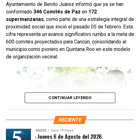
Servicios Públicos retiró basura vegetal, tierra y otros
Ayuntamiento de Benito Juárez informó que ya se han
desechos que obstruyen el flujo pluvial. En la
conformado
346 Comités de Paz
en
172
Supermanzana 235 se complementó la jornada con una
supermanzanas
, como parte de una estrategia integral de
brigada de descacharrización para evitar la formación de
proximidad social que inició el pasado 05 de febrero. Esta
basureros clandestinos y promover la correcta
cifra representa un avance significativo rumbo a la meta de
disposición de muebles, electrodomésticos y llantas.
600 comités proyectados para Cancún, consolidando al
municipio como pionero en Quintana Roo en este modelo
Fuente: 5to Poder Agencia de Noticias
de organización vecinal.
CONTINUAR LEYENDO
RECIENTE
RADIO
hace 14 horas
ntesis Matutina Jueves 6 de Agosto del 2026