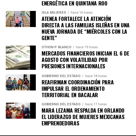
ENERGÉTICA EN QUINTANA ROO
ISLA MUJERES
hace 16 horas
ATENEA FORTALECE LA ATENCIÓN
Recibe las noticias al instante
DIRECTA A LAS FAMILIAS ISLEÑAS EN UNA
NUEVA JORNADA DE “MIÉRCOLES CON LA
Únete al canal oficial de WhatsApp de
GENTE”
Quinto Poder
y recibe las noticias más
OTHON P. BLANCO
hace 19 horas
importantes de Quintana Roo directamente
MERCADOS FINANCIEROS INICIAN EL 6 DE
en tu teléfono.
AGOSTO CON VOLATILIDAD POR
PRESIONES INTERNACIONALES
Unirme al canal de WhatsApp
GOBIERNO DEL ESTADO
hace 18 horas
REAFIRMAN COORDINACIÓN PARA
IMPULSAR EL ORDENAMIENTO
TERRITORIAL EN BACALAR
GOBIERNO DEL ESTADO
hace 17 horas
MARA LEZAMA RESPALDA EN ORLANDO
EL LIDERAZGO DE MUJERES MEXICANAS
EMPRENDEDORAS