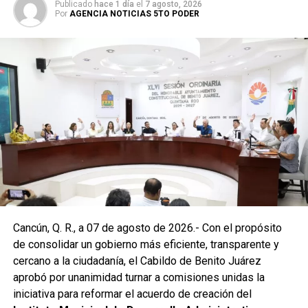
Publicado
hace 1 día
el
7 agosto, 2026
Por
AGENCIA NOTICIAS 5TO PODER
Posteriormente, en la Supermanzana 238, se atendió la
solicitud de vecinos mediante el desazolve de un pozo
pluvial localizado en el cruce de la Calle 53 con Calle 112.
Con apoyo de una máquina perforadora y una unidad
Vactor, se liberó el captador para prevenir
encharcamientos y mejorar el flujo hidráulico, lo que fue
reconocido por la comunidad como una respuesta
oportuna del gobierno municipal.
Las labores continuaron en la Supermanzana 236, donde
Cancún, Q. R., a 07 de agosto de 2026.- Con el propósito
se reconstruyó la losa de bóveda y se instaló una nueva
de consolidar un gobierno más eficiente, transparente y
rejilla en un pozo dañado por el tránsito de vehículos
cercano a la ciudadanía, el Cabildo de Benito Juárez
pesados. De manera simultánea, se recuperó un espacio
aprobó por unanimidad turnar a comisiones unidas la
público utilizado como basurero clandestino, del cual se
iniciativa para reformar el acuerdo de creación del
han retirado aproximadamente 150 toneladas de