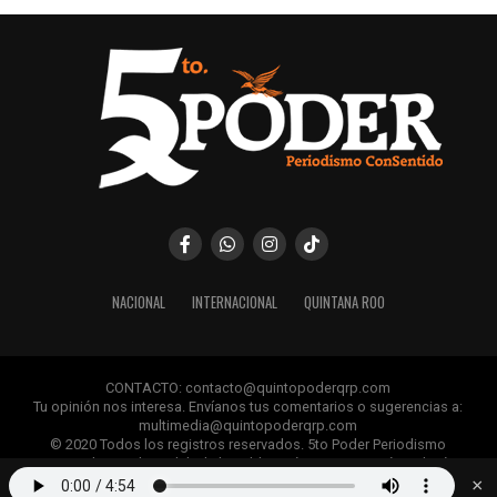
Recibe las noticias al instante
Únete al canal oficial de WhatsApp de
Quinto Poder
y recibe las noticias más
importantes de Quintana Roo directamente
en tu teléfono.
Unirme al canal de WhatsApp
NACIONAL
INTERNACIONAL
QUINTANA ROO
CONTACTO: contacto@quintopoderqrp.com
Tu opinión nos interesa. Envíanos tus comentarios o sugerencias a:
multimedia@quintopoderqrp.com
© 2020 Todos los registros reservados. 5to Poder Periodismo
ConSentido Queda prohibida la publicación, retransmisión, edición y
cualquier uso de los contenidos sin permiso previo.
×