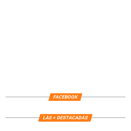
Paty Peralta, por 44 días naturales, efectiva a partir de las
22:00 horas del 09 de agosto. Durante este periodo,
continuará como Encargada de Despacho la primera
regidora, Landy Guadalupe Canché Pantoja, garantizando la
continuidad administrativa del Ayuntamiento.
Fuente: 5to Poder Agencia de Noticias
FACEBOOK
LAS + DESTACADAS