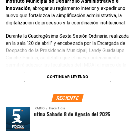
Instituto Municipal de Desarrollo Administrativo e
escombros, cacharros y desechos vegetales. Se estima
Innovación
, abrogar su reglamento interior y expedir uno
que el saneamiento concluirá en dos días.
nuevo que fortalezca la simplificación administrativa, la
Finalmente, las Unidades Verdes de SIRESOL Cancún
digitalización de procesos y la coordinación institucional.
reforzarán la vigilancia para evitar que el área vuelva a
Durante la Cuadragésima Sexta Sesión Ordinaria, realizada
convertirse en punto de disposición ilegal de basura. El
en la sala “20 de abril” y encabezada por la Encargada de
Ayuntamiento exhortó a la ciudadanía a reportar estas
Despacho de la Presidencia Municipal, Landy Guadalupe
prácticas y sumarse al esfuerzo colectivo para mantener
Canché Pantoja, se detalló que el nuevo ordenamiento
un Cancún limpio y con prosperidad compartida.
permitirá adecuar las facultades del IMDAI al marco de la
Fuente: 5to Poder Agencia de Noticias
Ley Nacional para Eliminar Trámites Burocráticos
,
CONTINUAR LEYENDO
mediante la instauración de la Autoridad Municipal de
Simplificación y Digitalización. Con ello, se busca agilizar
trámites, reducir cargas administrativas y mejorar la
RECIENTE
atención ciudadana.
RADIO
hace 1 día
Síntesis Matutina Sabado 8 de Agosto del 2026