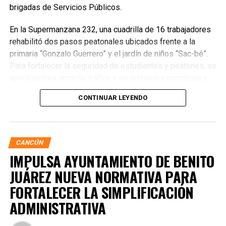
brigadas de Servicios Públicos.
En la Supermanzana 232, una cuadrilla de 16 trabajadores
rehabilitó dos pasos peatonales ubicados frente a la
primaria “Gonzalo Guerrero” y el jardín de niños “Sac-bé”.
Para fortalecer la seguridad de estudiantes y peatones, se
aplicó pintura amarillo tráfico y se retiraron escombros y
residuos vegetales acumulados en la zona. Estas
CONTINUAR LEYENDO
acciones buscan garantizar entornos escolares más
seguros y funcionales.
CANCÚN
IMPULSA AYUNTAMIENTO DE BENITO
JUÁREZ NUEVA NORMATIVA PARA
FORTALECER LA SIMPLIFICACIÓN
ADMINISTRATIVA