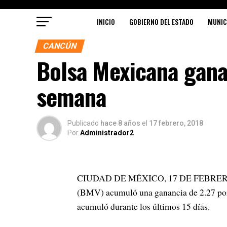
INICIO
GOBIERNO DEL ESTADO
MUNIC
CANCÚN
Bolsa Mexicana gana 
semana
Publicado
hace 8 años
el
17 febrero, 2018
Por
Administrador2
CIUDAD DE MÉXICO, 17 DE FEBRERO.- De
(BMV) acumuló una ganancia de 2.27 por 
acumuló durante los últimos 15 días.