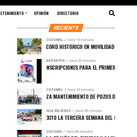
RETENIMIENTO
OPINIÓN
DIRECTORIO
RECIENTE
COZUMEL
hace 13 minutos
ULIO ROMPE RÉCORD HISTÓRICO EN MOVILIDAD MARÍTIMA Y FO
DEPORTES
hace 20 minutos
OZUMEL ABRE INSCRIPCIONES PARA EL PRIMER TRIATLÓN DE 
COZUMEL
hace 23 minutos
CHACÓN REFUERZA MANTENIMIENTO DE POZOS DE ABSORCIÓN P
ISLA MUJERES
hace 39 minutos
ONCLUYE CON ÉXITO LA TERCERA SEMANA DEL CURSO DE VERANO
CULTURA
hace 45 minutos