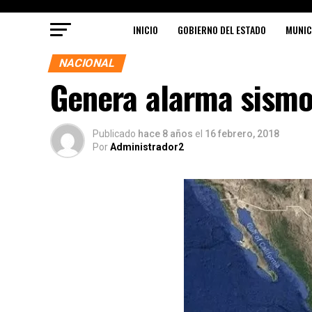
INICIO
GOBIERNO DEL ESTADO
MUNIC
NACIONAL
Genera alarma sismo
Publicado
hace 8 años
el
16 febrero, 2018
Por
Administrador2