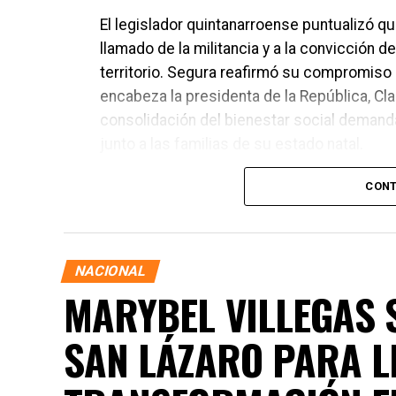
El legislador quintanarroense puntualizó q
llamado de la militancia y a la convicción 
territorio. Segura reafirmó su compromiso 
encabeza la presidenta de la República, C
consolidación del bienestar social deman
junto a las familias de su estado natal.
CONT
NACIONAL
MARYBEL VILLEGAS S
SAN LÁZARO PARA L