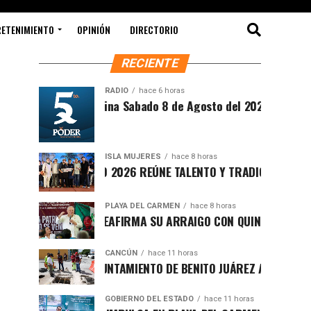
RETENIMIENTO
OPINIÓN
DIRECTORIO
RECIENTE
RADIO
hace 6 horas
Síntesis Matutina Sabado 8 de Agosto del 2026
ISLA MUJERES
hace 8 horas
CEVICHE ISLEÑO 2026 REÚNE TALENTO Y TRADICIÓN EN ISLA MU
PLAYA DEL CARMEN
hace 8 horas
RAFA MARÍN REAFIRMA SU ARRAIGO CON QUINTANA ROO Y LLA
CANCÚN
hace 11 horas
FORTALECE AYUNTAMIENTO DE BENITO JUÁREZ ACCIONES INTEG
GOBIERNO DEL ESTADO
hace 11 horas