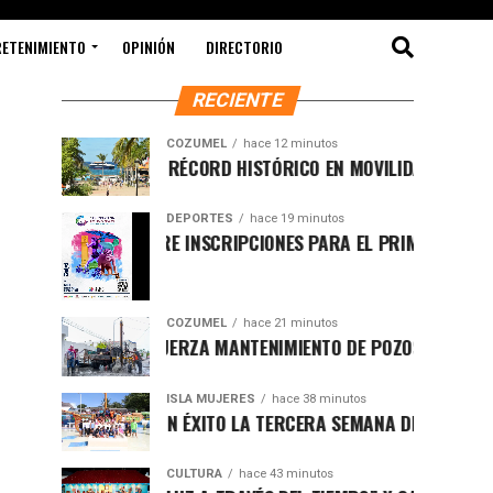
RETENIMIENTO
OPINIÓN
DIRECTORIO
RECIENTE
COZUMEL
hace 12 minutos
JULIO ROMPE RÉCORD HISTÓRICO EN MOVILIDAD MARÍTIMA Y F
DEPORTES
hace 19 minutos
COZUMEL ABRE INSCRIPCIONES PARA EL PRIMER TRIATLÓN DE
COZUMEL
hace 21 minutos
CHACÓN REFUERZA MANTENIMIENTO DE POZOS DE ABSORCIÓN 
ISLA MUJERES
hace 38 minutos
CONCLUYE CON ÉXITO LA TERCERA SEMANA DEL CURSO DE VERAN
CULTURA
hace 43 minutos