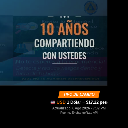
TIPO DE CAMBIO
USD
1 Dólar = $17.22 pesos mexica
Actualizado: 6 Ago 2026 · 7:02 PM
Fuente: ExchangeRate API