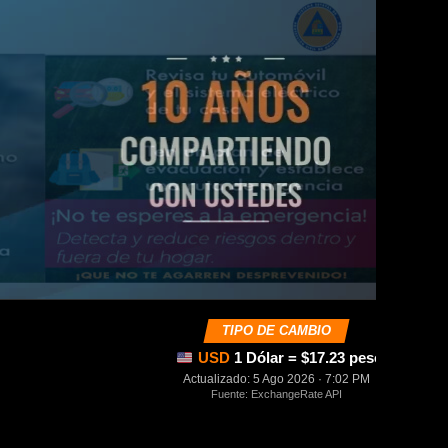
TIPO DE CAMBIO
USD
1 Dólar = $17.23 pesos mexica
Actualizado: 5 Ago 2026 · 7:02 PM
Fuente: ExchangeRate API