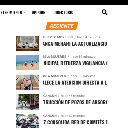
RETENIMIENTO
OPINIÓN
DIRECTORIO
RECIENTE
PUERTO MORELOS
hace 4 minutos
PRESENTA BLANCA MERARI LA ACTUALIZACIÓN DEL ATLAS DE
ISLA MUJERES
hace 19 minutos
GOBIERNO MUNICIPAL REFUERZA VIGILANCIA CON GUARDAVID
ISLA MUJERES
hace 35 minutos
ATENEA FORTALECE LA ATENCIÓN DIRECTA A LAS FAMILIAS I
CANCÚN
hace 46 minutos
AVANZA CONSTRUCCIÓN DE POZOS DE ABSORCIÓN EN CANCÚN
CANCÚN
hace 60 minutos
BENITO JUÁREZ CONSOLIDA RED DE COMITÉS DE PAZ PARA F