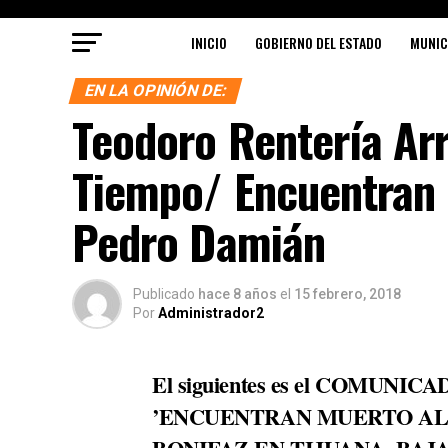
INICIO
GOBIERNO DEL ESTADO
MUNIC
EN LA OPINIÓN DE:
Teodoro Rentería Ar
Tiempo/ Encuentran 
Pedro Damián
Publicado
hace 8 años
el
15 febrero, 2018
Por
Administrador2
El siguientes es el COMUNICA
’ENCUENTRAN MUERTO AL