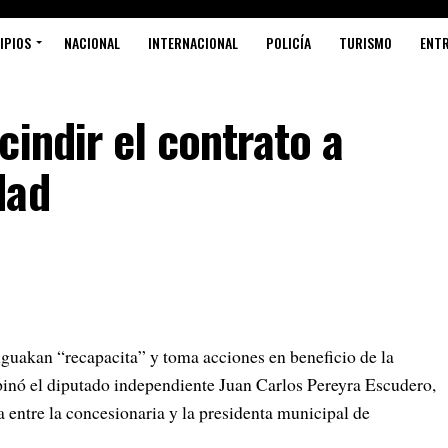
IPIOS
NACIONAL
INTERNACIONAL
POLICÍA
TURISMO
ENT
cindir el contrato a
Síntesis
dad
CLIMA SO
MERCADOS
Aguakan “recapacita” y toma acciones en beneficio de la
opinó el diputado independiente Juan Carlos Pereyra Escudero,
a entre la concesionaria y la presidenta municipal de