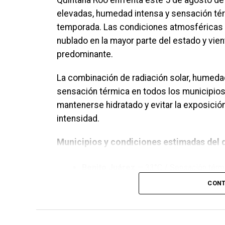
Quintana Roo enfrenta este 5 de agosto d
elevadas, humedad intensa y sensación térm
temporada. Las condiciones atmosféricas 
nublado en la mayor parte del estado y vient
predominante.
La combinación de radiación solar, humedad
sensación térmica en todos los municipios
mantenerse hidratado y evitar la exposició
intensidad.
Municipios y condiciones estimadas del d
Benito Juárez
— 33°C / Sensación térm
CONT
Solidaridad
— 32°C / Sensación térmica
Othón P. Blanco
— 34°C / Sensación tér
Isla Mujeres
— 31°C / Sensación térmic