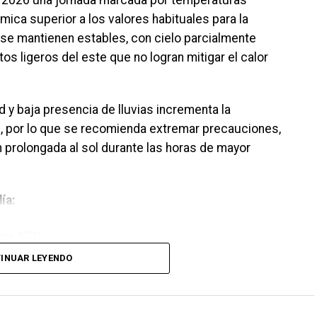
e 2026 una jornada marcada por temperaturas
ica superior a los valores habituales para la
se mantienen estables, con cielo parcialmente
os ligeros del este que no logran mitigar el calor
 y baja presencia de lluvias incrementa la
, por lo que se recomienda extremar precauciones,
n prolongada al sol durante las horas de mayor
ía:
ica 40°C
INUAR LEYENDO
 39°C
mica 41°C
a 38°C