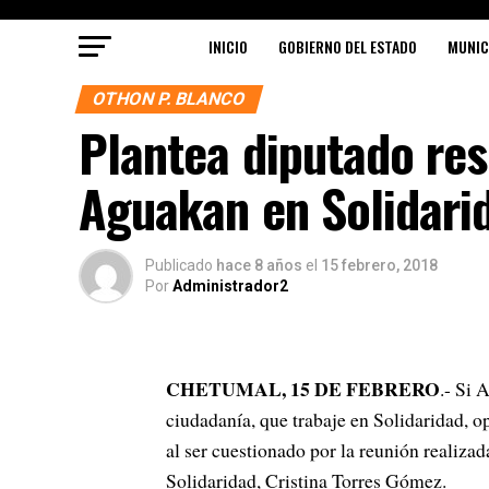
INICIO
GOBIERNO DEL ESTADO
MUNIC
OTHON P. BLANCO
Plantea diputado res
Aguakan en Solidari
Publicado
hace 8 años
el
15 febrero, 2018
Por
Administrador2
CHETUMAL, 15 DE FEBRERO
.- Si 
ciudadanía, que trabaje en Solidaridad, 
al ser cuestionado por la reunión realizad
Solidaridad, Cristina Torres Gómez.