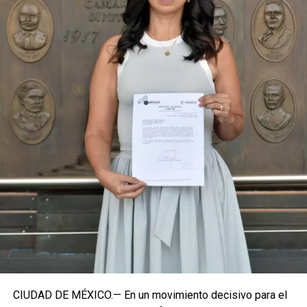
coyuntura actual exige priorizar la organización comunitaria
para asegurar la continuidad del proyecto político en la
región sureste del país.
Con esta determinación, el senador abre una etapa
decisiva en su trayectoria pública, apostando por una
estrategia de cercanía ciudadana. Su retorno a Quintana
Roo busca garantizar la cohesión de las estructuras de
izquierda de cara a los próximos retos políticos. El relevo
institucional se procesará conforme a los tiempos legales
establecidos, manteniendo la continuidad de la
representación parlamentaria del estado.
Fuente: 5to Poder Agencia de Noticias
CIUDAD DE MÉXICO.— En un movimiento decisivo para el