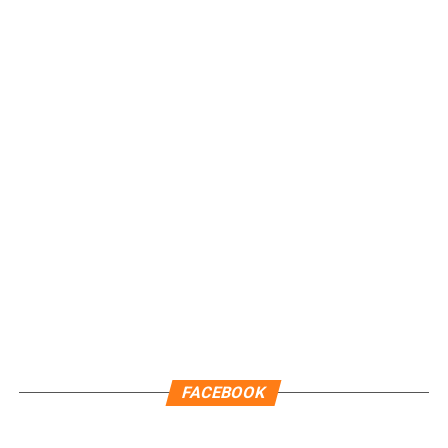
Recibe las noticias al instante
Únete al canal oficial de WhatsApp de
Quinto Poder
y recibe las noticias más
importantes de Quintana Roo directamente
en tu teléfono.
Unirme al canal de WhatsApp
FACEBOOK