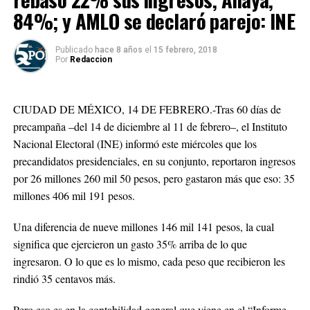
84%; y AMLO se declaró parejo: INE
Publicado
hace 8 años
el
15 febrero, 2018
Por
Redaccion
CIUDAD DE MÉXICO, 14 DE FEBRERO.-Tras 60 días de
precampaña –del 14 de diciembre al 11 de febrero–, el Instituto
Nacional Electoral (INE) informó este miércoles que los
precandidatos presidenciales, en su conjunto, reportaron ingresos
por 26 millones 260 mil 50 pesos, pero gastaron más que eso: 35
millones 406 mil 191 pesos.
Una diferencia de nueve millones 146 mil 141 pesos, la cual
significa que ejercieron un gasto 35% arriba de lo que
ingresaron. O lo que es lo mismo, cada peso que recibieron les
rindió 35 centavos más.
Pero eso es en la contabilidad general que viene en el “Informe