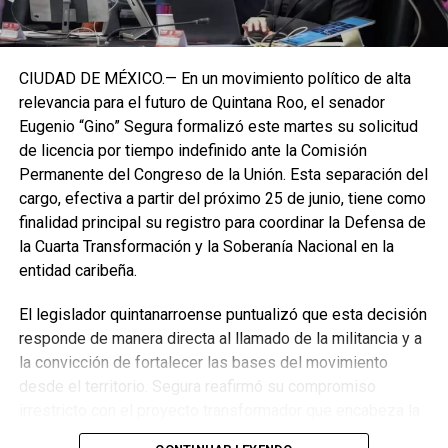
CIUDAD DE MÉXICO.— En un movimiento político de alta
relevancia para el futuro de Quintana Roo, el senador
Eugenio “Gino” Segura formalizó este martes su solicitud
de licencia por tiempo indefinido ante la Comisión
Permanente del Congreso de la Unión. Esta separación del
cargo, efectiva a partir del próximo 25 de junio, tiene como
finalidad principal su registro para coordinar la Defensa de
la Cuarta Transformación y la Soberanía Nacional en la
entidad caribeña.
El legislador quintanarroense puntualizó que esta decisión
responde de manera directa al llamado de la militancia y a
la convicción de fortalecer las bases del movimiento
desde el territorio. Segura reafirmó su compromiso
irrestricto con el proyecto transformador que encabeza la
presidenta de la República, Claudia Sheinbaum Pardo,