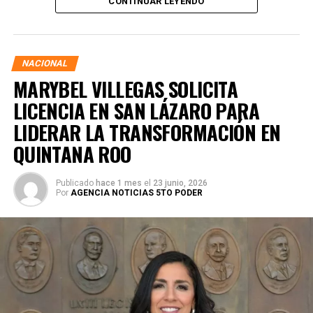
CONTINUAR LEYENDO
asegurando que la consolidación del bienestar social
demanda un despliegue operativo de tiempo completo
junto a las familias de su estado natal.
NACIONAL
MARYBEL VILLEGAS SOLICITA
LICENCIA EN SAN LÁZARO PARA
LIDERAR LA TRANSFORMACIÓN EN
QUINTANA ROO
Publicado
hace 1 mes
el
23 junio, 2026
Por
AGENCIA NOTICIAS 5TO PODER
Durante su encargo en la Cámara Alta, Gino Segura centró
su agenda legislativa en iniciativas orientadas a
robustecer el desarrollo económico, la sustentabilidad
turística y la equidad social. Sin embargo, enfatizó que la