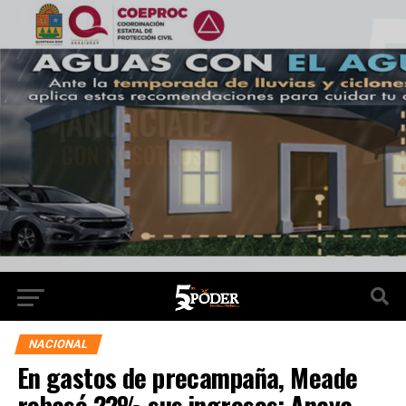
NACIONAL
En gastos de precampaña, Meade
rebasó 22% sus ingresos; Anaya,