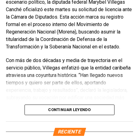
escenario político, la diputada federal Marybel Villegas
Canché oficializó este martes su solicitud de licencia ante
la Cámara de Diputados. Esta acción marca su registro
formal en el proceso interno del Movimiento de
Regeneración Nacional (Morena), buscando asumir la
titularidad de la Coordinación de Defensa de la
Transformación y la Soberanía Nacional en el estado.
Con más de dos décadas y media de trayectoria en el
servicio público, Villegas enfatizó que la entidad caribeña
atraviesa una coyuntura histórica. “Han llegado nuevos
Recibe las noticias al instante
tiempos y quiero ser parte de ellos, aportando
experiencia, trabajo y resultados”, declaró la legisladora,
Únete al canal oficial de WhatsApp de
subrayando su vocación por edificar una sociedad más
Quinto Poder
y recibe las noticias más
justa, unida y equitativa.
importantes de Quintana Roo directamente
CONTINUAR LEYENDO
en tu teléfono.
El perfil de Villegas destaca por su labor previa en el
Sistema DIF y la Secretaría de Desarrollo Social,
RECIENTE
Unirme al canal de WhatsApp
priorizando la atención a sectores vulnerables. Asimismo,