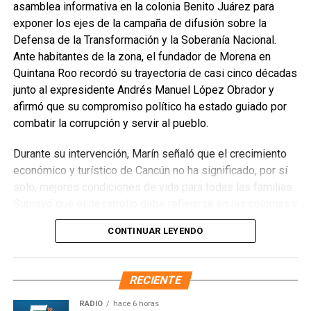
La Jornada Nacional de Reforestación intervendrá
asamblea informativa en la colonia Benito Juárez para
ecosistemas como bosques templados, selvas húmedas
exponer los ejes de la campaña de difusión sobre la
y secas, matorrales, pastizales y manglares mediante la
Defensa de la Transformación y la Soberanía Nacional.
plantación de 302 especies, de las cuales 261 son nativas
Ante habitantes de la zona, el fundador de Morena en
y 41 endémicas. Las acciones alcanzarán 37 Áreas
Quintana Roo recordó su trayectoria de casi cinco décadas
Naturales Protegidas y 17 Áreas Destinadas
junto al expresidente Andrés Manuel López Obrador y
Voluntariamente a la Conservación, con el objetivo de
afirmó que su compromiso político ha estado guiado por
recuperar territorios estratégicos y fortalecer la resiliencia
combatir la corrupción y servir al pueblo.
ambiental.
Durante su intervención, Marín señaló que el crecimiento
Finalmente, Marybel Villegas afirmó que reforestar es
económico y turístico de Cancún no ha significado, por sí
proteger el agua, regenerar los suelos y construir
solo, mejores condiciones de vida para todas las familias.
bienestar para las comunidades. “Defender nuestros
Subrayó que el desarrollo debe reflejarse en las colonias y
recursos naturales también significa defender nuestra
en quienes históricamente han permanecido rezagados,
CONTINUAR LEYENDO
calidad de vida”, expresó.
destacando el impacto de los programas sociales, el
incremento del salario mínimo y las inversiones federales
Fuente: 5to Poder Agencia de Noticias
realizadas en el sureste durante el gobierno de López
RECIENTE
Obrador. Enfatizó que estos avances deben consolidarse
para garantizar bienestar y justicia social.
RADIO
hace 6 horas