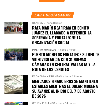
y aseguró que su prioridad es que el bienestar llegue a las
colonias y a las familias que más lo necesitan.
LAS + DESTACADAS
Fuente: 5to Poder Agencia de Noticias
CANCÚN
hace 8 horas
RAFA MARÍN REAFIRMA EN BENITO
JUÁREZ EL LLAMADO A DEFENDER LA
SOBERANÍA Y FORTALECER LA
ORGANIZACIÓN SOCIAL
PUERTO MORELOS
hace 9 horas
PUERTO MORELOS FORTALECE SU RED DE
VIDEOVIGILANCIA CON 31 NUEVAS
CÁMARAS EN CENTRAL VALLARTA Y LA
RUTA DE LOS CENOTES
ECONOMÍA Y FINANZAS
hace 13 horas
MERCADOS FINANCIEROS SE MANTIENEN
ESTABLES MIENTRAS EL DÓLAR MODERA
SU AVANCE AL INICIO DEL 7 DE AGOSTO
DE 2026
OTHON P. BLANCO
hace 14 horas