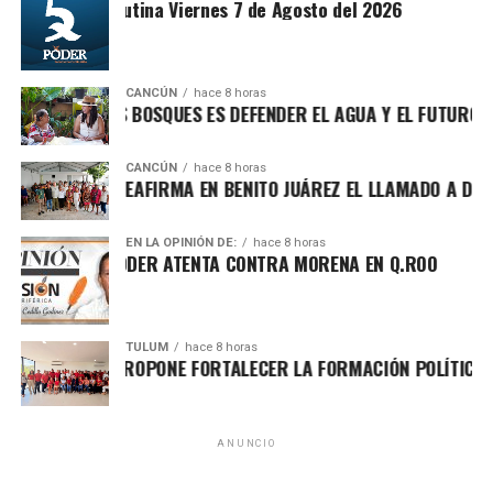
Sintesis Matutina Viernes 7 de Agosto del 2026
CANCÚN
hace 8 horas
OTEGER LOS BOSQUES ES DEFENDER EL AGUA Y EL FUTURO DE M
CANCÚN
hace 8 horas
FA MARÍN REAFIRMA EN BENITO JUÁREZ EL LLAMADO A DEFEND
EN LA OPINIÓN DE:
hace 8 horas
HA POR EL PODER ATENTA CONTRA MORENA EN Q.ROO
Asimismo, explicó que la gira informativa responde al
TULUM
hace 8 horas
GO ALDAY PROPONE FORTALECER LA FORMACIÓN POLÍTICA CON 
llamado de fortalecer la defensa de la soberanía nacional
frente a expresiones que, dijo, promueven posturas
intervencionistas hacia México. Reiteró su respaldo a la
postura de la presidenta Claudia Sheinbaum de mantener
ANUNCIO
relaciones de colaboración con otros países, pero sin