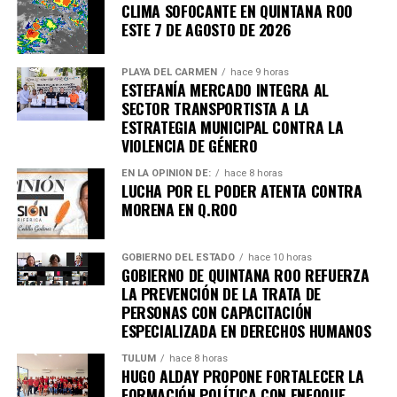
CLIMA SOFOCANTE EN QUINTANA ROO
Recibe las noticias al instante
ESTE 7 DE AGOSTO DE 2026
Únete al canal oficial de WhatsApp de
PLAYA DEL CARMEN
hace 9 horas
Quinto Poder
y recibe las noticias más
ESTEFANÍA MERCADO INTEGRA AL
importantes de Quintana Roo directamente
SECTOR TRANSPORTISTA A LA
en tu teléfono.
ESTRATEGIA MUNICIPAL CONTRA LA
VIOLENCIA DE GÉNERO
Unirme al canal de WhatsApp
EN LA OPINIÓN DE:
hace 8 horas
LUCHA POR EL PODER ATENTA CONTRA
MORENA EN Q.ROO
GOBIERNO DEL ESTADO
hace 10 horas
GOBIERNO DE QUINTANA ROO REFUERZA
LA PREVENCIÓN DE LA TRATA DE
PERSONAS CON CAPACITACIÓN
ESPECIALIZADA EN DERECHOS HUMANOS
TULUM
hace 8 horas
HUGO ALDAY PROPONE FORTALECER LA
FORMACIÓN POLÍTICA CON ENFOQUE