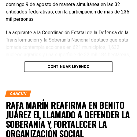
domingo 9 de agosto de manera simultánea en las 32
entidades federativas, con la participación de más de 235
mil personas.
La aspirante a la Coordinación Estatal de la Defensa de la
Transformación y la Soberanía Nacional destacó que esta
jornada contempla acciones en 621 municipios, 1,632
núcleos agrarios y una superficie de 32 mil 184 hectáreas,
donde se plantarán más de 6.6 millones de árboles,
CONTINUAR LEYENDO
arbustos y plantas herbáceas, además de la dispersión de
semillas para acelerar la restauración de los ecosistemas.
Subrayó que la magnitud de este esfuerzo responde a los
desafíos ambientales del país, que cada año pierde más
CANCÚN
de 203 mil hectáreas por deforestación y enfrenta daños
RAFA MARÍN REAFIRMA EN BENITO
por incendios, plagas y enfermedades.
JUÁREZ EL LLAMADO A DEFENDER LA
SOBERANÍA Y FORTALECER LA
ORGANIZACIÓN SOCIAL