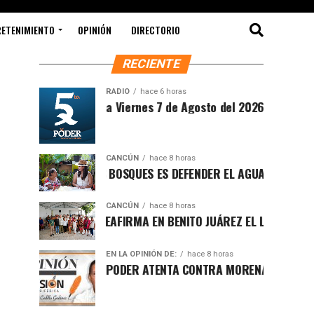
RETENIMIENTO
OPINIÓN
DIRECTORIO
RECIENTE
RADIO
hace 6 horas
intesis Matutina Viernes 7 de Agosto del 2026
CANCÚN
hace 8 horas
PROTEGER LOS BOSQUES ES DEFENDER EL AGUA Y EL FUTURO DE
CANCÚN
hace 8 horas
RAFA MARÍN REAFIRMA EN BENITO JUÁREZ EL LLAMADO A DEFEN
EN LA OPINIÓN DE:
hace 8 horas
LUCHA POR EL PODER ATENTA CONTRA MORENA EN Q.ROO