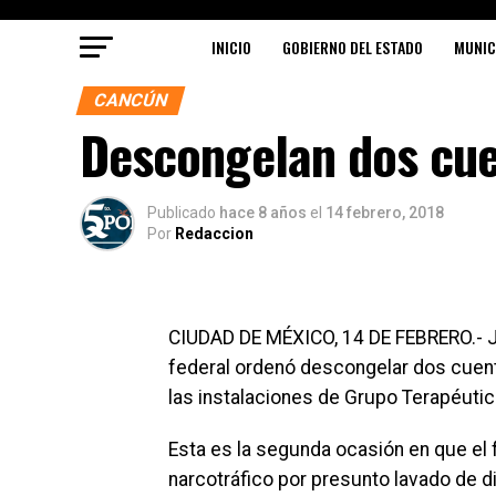
INICIO
GOBIERNO DEL ESTADO
MUNIC
CANCÚN
Descongelan dos cue
Publicado
hace 8 años
el
14 febrero, 2018
Por
Redaccion
CIUDAD DE MÉXICO, 14 DE FEBRERO.- J
federal ordenó descongelar dos cuent
las instalaciones de Grupo Terapéuti
Esta es la segunda ocasión en que el f
narcotráfico por presunto lavado de d