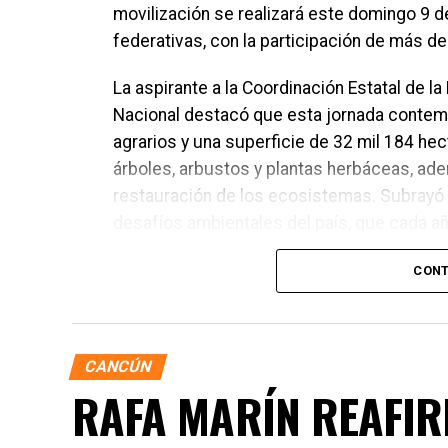
movilización se realizará este domingo 9 
federativas, con la participación de más d
La aspirante a la Coordinación Estatal de l
Nacional destacó que esta jornada contem
agrarios y una superficie de 32 mil 184 he
árboles, arbustos y plantas herbáceas, ade
restauración de los ecosistemas. Subrayó 
desafíos ambientales del país, que cada a
deforestación y enfrenta daños por incend
CONT
CANCÚN
RAFA MARÍN REAFIR