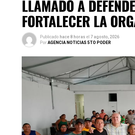
LLAMADO A DEFENDE
FORTALECER LA ORG
Publicado
hace 8 horas
el
7 agosto, 2026
Por
AGENCIA NOTICIAS 5TO PODER
Villegas sostuvo que México debe transita
recuperación ambiental que involucre a lo
universidades y sociedad civil. Recordó que
cobertura forestal y que el país concentra 