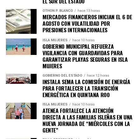
EL SUR DEL ESTADO
OTHON P. BLANCO
hace 13 horas
MERCADOS FINANCIEROS INICIAN EL 6 DE
AGOSTO CON VOLATILIDAD POR
PRESIONES INTERNACIONALES
ISLA MUJERES
hace 10 horas
GOBIERNO MUNICIPAL REFUERZA
VIGILANCIA CON GUARDAVIDAS PARA
GARANTIZAR PLAYAS SEGURAS EN ISLA
MUJERES
GOBIERNO DEL ESTADO
hace 12 horas
INSTALA SEMA LA COMISIÓN DE ENERGÍA
PARA FORTALECER LA TRANSICIÓN
ENERGÉTICA EN QUINTANA ROO
ISLA MUJERES
hace 10 horas
ATENEA FORTALECE LA ATENCIÓN
Recibe las noticias al instante
DIRECTA A LAS FAMILIAS ISLEÑAS EN UNA
NUEVA JORNADA DE “MIÉRCOLES CON LA
Únete al canal oficial de WhatsApp de
GENTE”
Quinto Poder
y recibe las noticias más