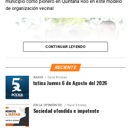
municipio como pionero en Quintana Roo en este modelo
Fuente: 5to Poder Agencia de Noticias
de organización vecinal.
CONTINUAR LEYENDO
RECIENTE
RADIO
hace 8 horas
Síntesis Matutina Jueves 6 de Agosto del 2026
Desde su implementación, los comités han permitido que
EN LA OPINIÓN DE:
hace 9 horas
Sociedad ofendida e impotente
las y los habitantes gestionen mejoras en temas
Recibe las noticias al instante
prioritarios como
servicios públicos
,
seguridad
, gestión
social y atención comunitaria. La estrategia comenzó en la
Únete al canal oficial de WhatsApp de