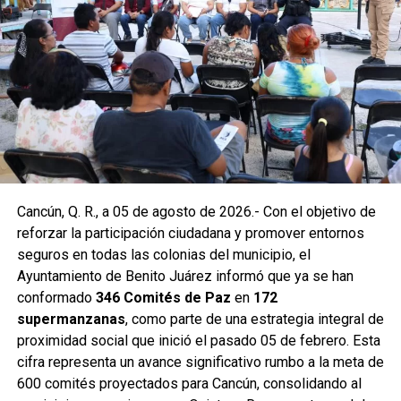
En la Supermanzana 200 se edificaron dos pozos sobre la
avenida Hacienda de Chunchucmil, mientras que en la
Supermanzana 201 se construyó uno más en la
intersección de las avenidas Hacienda de Chunchucmil y
Hacienda de la Ciénega. Estas acciones forman parte de
un programa mayor que incluye trabajos en las
supermanzanas 93, 94, 95, 96, 99, 100, 101, 102, 105, 251,
255 y 517.
Como parte de las labores permanentes de prevención,
Cancún, Q. R., a 05 de agosto de 2026.- Con el objetivo de
también se realizaron desazolves en pozos de absorción
reforzar la participación ciudadana y promover entornos
de las supermanzanas 213 y 235, donde personal de
seguros en todas las colonias del municipio, el
Servicios Públicos retiró basura vegetal, tierra y otros
Ayuntamiento de Benito Juárez informó que ya se han
desechos que obstruyen el flujo pluvial. En la
conformado
346 Comités de Paz
en
172
Supermanzana 235 se complementó la jornada con una
supermanzanas
, como parte de una estrategia integral de
brigada de descacharrización para evitar la formación de
proximidad social que inició el pasado 05 de febrero. Esta
basureros clandestinos y promover la correcta
cifra representa un avance significativo rumbo a la meta de
disposición de muebles, electrodomésticos y llantas.
600 comités proyectados para Cancún, consolidando al