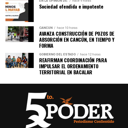
EN LA OPINIÓN DE:
hace 9 horas
importantes de Quintana Roo directamente
Sociedad ofendida e impotente
en tu teléfono.
Unirme al canal de WhatsApp
CANCÚN
hace 10 horas
AVANZA CONSTRUCCIÓN DE POZOS DE
ABSORCIÓN EN CANCÚN, EN TIEMPO Y
FORMA
GOBIERNO DEL ESTADO
hace 12 horas
REAFIRMAN COORDINACIÓN PARA
IMPULSAR EL ORDENAMIENTO
TERRITORIAL EN BACALAR