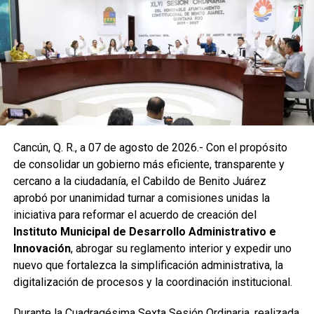
solicitud de vecinos mediante el desazolve de un pozo
pluvial localizado en el cruce de la Calle 53 con Calle 112.
Con apoyo de una máquina perforadora y una unidad
Vactor, se liberó el captador para prevenir
encharcamientos y mejorar el flujo hidráulico, lo que fue
reconocido por la comunidad como una respuesta
oportuna del gobierno municipal.
Las labores continuaron en la Supermanzana 236, donde
Cancún, Q. R., a 07 de agosto de 2026.- Con el propósito
se reconstruyó la losa de bóveda y se instaló una nueva
de consolidar un gobierno más eficiente, transparente y
rejilla en un pozo dañado por el tránsito de vehículos
cercano a la ciudadanía, el Cabildo de Benito Juárez
pesados. De manera simultánea, se recuperó un espacio
aprobó por unanimidad turnar a comisiones unidas la
público utilizado como basurero clandestino, del cual se
iniciativa para reformar el acuerdo de creación del
han retirado aproximadamente 150 toneladas de
Instituto Municipal de Desarrollo Administrativo e
escombros, cacharros y desechos vegetales. Se estima
Innovación
, abrogar su reglamento interior y expedir uno
que el saneamiento concluirá en dos días.
nuevo que fortalezca la simplificación administrativa, la
Finalmente, las Unidades Verdes de SIRESOL Cancún
digitalización de procesos y la coordinación institucional.
reforzarán la vigilancia para evitar que el área vuelva a
Durante la Cuadragésima Sexta Sesión Ordinaria, realizada