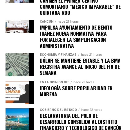
CARMEN EL PRIMER CENTRO
COMUNITARIO “MÉXICO IMPARABLE” DE
Únete al canal oficial de WhatsApp de
QUINTANA ROO
Quinto Poder
y recibe las noticias más
importantes de Quintana Roo directamente
CANCÚN
hace 21 horas
IMPULSA AYUNTAMIENTO DE BENITO
en tu teléfono.
JUÁREZ NUEVA NORMATIVA PARA
FORTALECER LA SIMPLIFICACIÓN
Unirme al canal de WhatsApp
ADMINISTRATIVA
ECONOMÍA Y FINANZAS
hace 21 horas
DÓLAR SE MANTIENE ESTABLE Y LA BMV
REGISTRA AVANCE AL INICIO DEL FIN DE
SEMANA
EN LA OPINIÓN DE:
hace 23 horas
IDEOLOGÍA SOBRE POPULARIDAD EN
MORENA
GOBIERNO DEL ESTADO
hace 22 horas
DECLARATORIA DEL POLO DE
DESARROLLO CONSOLIDA AL DISTRITO
FINANCIERO Y TECNOLÓGICO DE CANCÚN