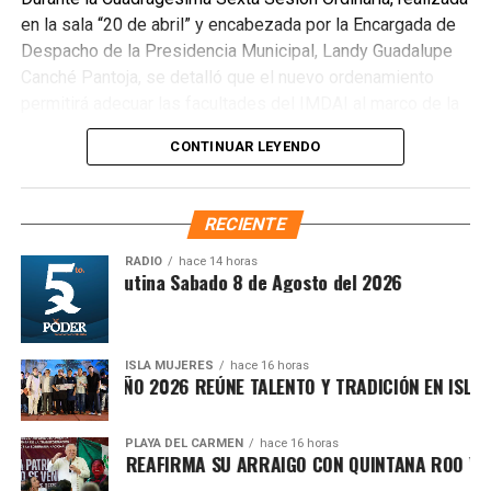
convertirse en punto de disposición ilegal de basura. El
en la sala “20 de abril” y encabezada por la Encargada de
Ayuntamiento exhortó a la ciudadanía a reportar estas
Despacho de la Presidencia Municipal, Landy Guadalupe
prácticas y sumarse al esfuerzo colectivo para mantener
Canché Pantoja, se detalló que el nuevo ordenamiento
un Cancún limpio y con prosperidad compartida.
permitirá adecuar las facultades del IMDAI al marco de la
Fuente: 5to Poder Agencia de Noticias
Ley Nacional para Eliminar Trámites Burocráticos
,
CONTINUAR LEYENDO
mediante la instauración de la Autoridad Municipal de
Simplificación y Digitalización. Con ello, se busca agilizar
trámites, reducir cargas administrativas y mejorar la
RECIENTE
atención ciudadana.
RADIO
hace 14 horas
Síntesis Matutina Sabado 8 de Agosto del 2026
ISLA MUJERES
hace 16 horas
CEVICHE ISLEÑO 2026 REÚNE TALENTO Y TRADICIÓN EN ISLA MU
PLAYA DEL CARMEN
hace 16 horas
RAFA MARÍN REAFIRMA SU ARRAIGO CON QUINTANA ROO Y LLA