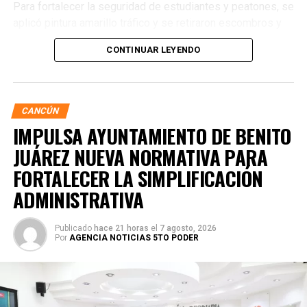
Para fortalecer la seguridad de estudiantes y peatones, se
aplicó pintura amarillo tráfico y se retiraron escombros y
residuos vegetales acumulados en la zona. Estas
CONTINUAR LEYENDO
acciones buscan garantizar entornos escolares más
seguros y funcionales.
CANCÚN
IMPULSA AYUNTAMIENTO DE BENITO
JUÁREZ NUEVA NORMATIVA PARA
FORTALECER LA SIMPLIFICACIÓN
ADMINISTRATIVA
Publicado
hace 21 horas
el
7 agosto, 2026
Por
AGENCIA NOTICIAS 5TO PODER
Posteriormente, en la Supermanzana 238, se atendió la