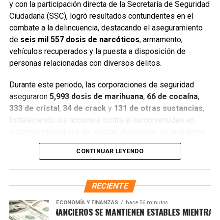
y con la participación directa de la Secretaría de Seguridad
Ciudadana (SSC), logró resultados contundentes en el
combate a la delincuencia, destacando el aseguramiento
de
seis mil 557 dosis de narcóticos
, armamento,
Entre las acciones destacadas se encuentran detenciones
vehículos recuperados y la puesta a disposición de
relevantes en
Benito Juárez, Lázaro Cárdenas y Tulum
,
personas relacionadas con diversos delitos.
donde autoridades federales y estatales aseguraron
narcóticos, vehículos y cumplimentaron órdenes de
Durante este periodo, las corporaciones de seguridad
aprehensión contra personas presuntamente vinculadas
aseguraron
5,993 dosis de marihuana
,
66 de cocaína
,
con delitos de alto impacto.
333 de cristal
,
34 de crack
y
131 de otras sustancias
,
fortaleciendo las acciones contra el narcomenudeo en
Con estos resultados, la Mesa de Paz Quintana Roo y la
distintos municipios del estado. Asimismo, se incautaron
SSC reiteran su compromiso de mantener operativos
seis armas cortas
, una réplica,
cuatro armas blancas
,
constantes, fortalecer la coordinación interinstitucional y
CONTINUAR LEYENDO
siete cargadores y
130 cartuchos
, lo que representa un
garantizar condiciones de seguridad, paz y bienestar para
golpe significativo a estructuras delictivas.
las y los quintanarroenses.
RECIENTE
Gracias a la coordinación tecnológica del C5 y al trabajo
Fuente: 5to Poder Agencia de Noticias
operativo en campo, se recuperaron
68 vehículos
, entre
ECONOMÍA Y FINANZAS
hace 56 minutos
MERCADOS FINANCIEROS SE MANTIENEN ESTABLES MIENTRAS EL 
automóviles y motocicletas. De estos,
25 unidades
están