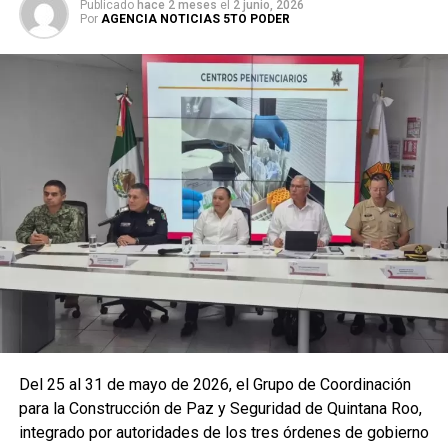
Publicado
hace 2 meses
el
2 junio, 2026
Por
AGENCIA NOTICIAS 5TO PODER
La coordinación tecnológica del C5 y el despliegue
operativo en campo permitieron la recuperación de
105
vehículos
relacionados con reportes de robo o probables
hechos delictivos. Además, se realizaron
24 mil 622
revisiones preventivas
a personas y unidades
vehiculares, reforzando la vigilancia en zonas estratégicas
y puntos de alta movilidad.
Del 25 al 31 de mayo de 2026, el Grupo de Coordinación
para la Construcción de Paz y Seguridad de Quintana Roo,
integrado por autoridades de los tres órdenes de gobierno