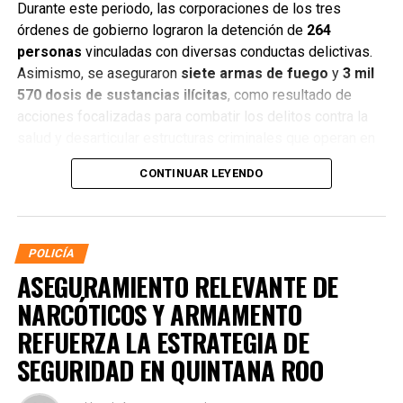
Durante este periodo, las corporaciones de los tres
órdenes de gobierno lograron la detención de
264
personas
vinculadas con diversas conductas delictivas.
Asimismo, se aseguraron
siete armas de fuego
y
3 mil
570 dosis de sustancias ilícitas
, como resultado de
acciones focalizadas para combatir los delitos contra la
salud y desarticular estructuras criminales que operan en
distintos municipios.
CONTINUAR LEYENDO
POLICÍA
ASEGURAMIENTO RELEVANTE DE
NARCÓTICOS Y ARMAMENTO
REFUERZA LA ESTRATEGIA DE
SEGURIDAD EN QUINTANA ROO