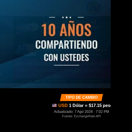
TIPO DE CAMBIO
USD
1 Dólar = $17.15 pesos mexica
Actualizado: 7 Ago 2026 · 7:02 PM
Fuente: ExchangeRate API