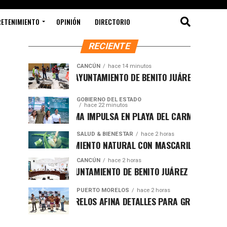
RETENIMIENTO
OPINIÓN
DIRECTORIO
RECIENTE
CANCÚN
hace 14 minutos
FORTALECE AYUNTAMIENTO DE BENITO JUÁREZ ACCIONES INT
GOBIERNO DEL ESTADO
hace 22 minutos
MARA LEZAMA IMPULSA EN PLAYA DEL CARMEN EL PRIMER C
SALUD & BIENESTAR
hace 2 horas
REJUVENECIMIENTO NATURAL CON MASCARILLA DE SÁBILA
CANCÚN
hace 2 horas
IMPULSA AYUNTAMIENTO DE BENITO JUÁREZ NUEVA NORMATIV
PUERTO MORELOS
hace 2 horas
PUERTO MORELOS AFINA DETALLES PARA GRAN FUNCIÓN DE B