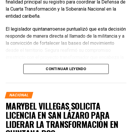
finalidad principal su registro para coordinar la Defensa de
la Cuarta Transformación y la Soberanía Nacional en la
entidad caribeña.
El legislador quintanarroense puntualizó que esta decisión
responde de manera directa al llamado de la militancia y a
la convicción de fortalecer las bases del movimiento
desde el territorio. Segura reafirmó su compromiso
irrestricto con el proyecto transformador que encabeza la
presidenta de la República, Claudia Sheinbaum Pardo,
CONTINUAR LEYENDO
asegurando que la consolidación del bienestar social
demanda un despliegue operativo de tiempo completo
junto a las familias de su estado natal.
NACIONAL
MARYBEL VILLEGAS SOLICITA
LICENCIA EN SAN LÁZARO PARA
LIDERAR LA TRANSFORMACIÓN EN