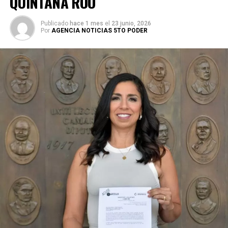
QUINTANA ROO
Publicado
hace 1 mes
el
23 junio, 2026
Por
AGENCIA NOTICIAS 5TO PODER
Durante su encargo en la Cámara Alta, Gino Segura centró
su agenda legislativa en iniciativas orientadas a
robustecer el desarrollo económico, la sustentabilidad
turística y la equidad social. Sin embargo, enfatizó que la
coyuntura actual exige priorizar la organización comunitaria
para asegurar la continuidad del proyecto político en la
región sureste del país.
Con esta determinación, el senador abre una etapa
decisiva en su trayectoria pública, apostando por una
estrategia de cercanía ciudadana. Su retorno a Quintana
Roo busca garantizar la cohesión de las estructuras de
izquierda de cara a los próximos retos políticos. El relevo