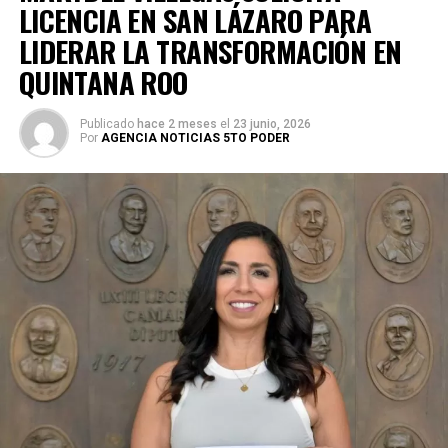
LICENCIA EN SAN LÁZARO PARA
LIDERAR LA TRANSFORMACIÓN EN
QUINTANA ROO
Publicado
hace 2 meses
el
23 junio, 2026
Por
AGENCIA NOTICIAS 5TO PODER
Durante su encargo en la Cámara Alta, Gino Segura centró
su agenda legislativa en iniciativas orientadas a
robustecer el desarrollo económico, la sustentabilidad
turística y la equidad social. Sin embargo, enfatizó que la
coyuntura actual exige priorizar la organización comunitaria
para asegurar la continuidad del proyecto político en la
región sureste del país.
Con esta determinación, el senador abre una etapa
decisiva en su trayectoria pública, apostando por una