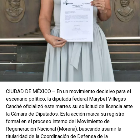
estrategia de cercanía ciudadana. Su retorno a Quintana
Roo busca garantizar la cohesión de las estructuras de
izquierda de cara a los próximos retos políticos. El relevo
institucional se procesará conforme a los tiempos legales
establecidos, manteniendo la continuidad de la
representación parlamentaria del estado.
Fuente: 5to Poder Agencia de Noticias
CIUDAD DE MÉXICO.— En un movimiento decisivo para el
escenario político, la diputada federal Marybel Villegas
Canché oficializó este martes su solicitud de licencia ante
la Cámara de Diputados. Esta acción marca su registro
formal en el proceso interno del Movimiento de
Regeneración Nacional (Morena), buscando asumir la
titularidad de la Coordinación de Defensa de la