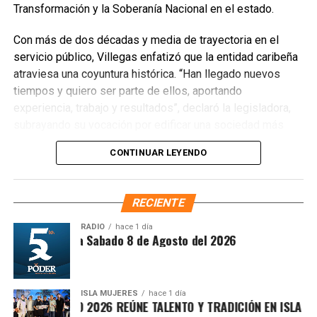
Transformación y la Soberanía Nacional en el estado.
Con más de dos décadas y media de trayectoria en el
servicio público, Villegas enfatizó que la entidad caribeña
atraviesa una coyuntura histórica. “Han llegado nuevos
Recibe las noticias al instante
tiempos y quiero ser parte de ellos, aportando
experiencia, trabajo y resultados”, declaró la legisladora,
Únete al canal oficial de WhatsApp de
subrayando su vocación por edificar una sociedad más
Quinto Poder
y recibe las noticias más
justa, unida y equitativa.
importantes de Quintana Roo directamente
CONTINUAR LEYENDO
en tu teléfono.
El perfil de Villegas destaca por su labor previa en el
Sistema DIF y la Secretaría de Desarrollo Social,
RECIENTE
Unirme al canal de WhatsApp
priorizando la atención a sectores vulnerables. Asimismo,
es ampliamente reconocida por abanderar el fuerte
RADIO
hace 1 día
ntesis Matutina Sabado 8 de Agosto del 2026
movimiento ciudadano contra la concesionaria Aguakan,
exigiendo soluciones definitivas al deficiente suministro
hídrico en los municipios de Benito Juárez, Isla Mujeres,
Playa del Carmen y Puerto Morelos.
ISLA MUJERES
hace 1 día
VICHE ISLEÑO 2026 REÚNE TALENTO Y TRADICIÓN EN ISLA MUJE