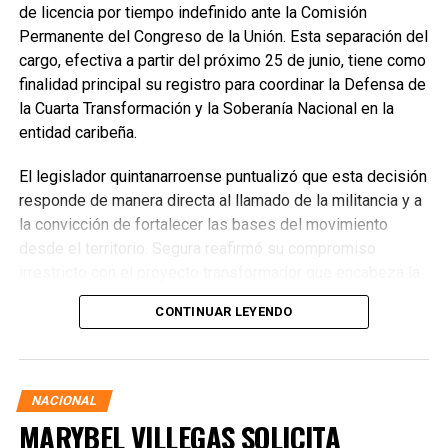
de licencia por tiempo indefinido ante la Comisión
Permanente del Congreso de la Unión. Esta separación del
cargo, efectiva a partir del próximo 25 de junio, tiene como
finalidad principal su registro para coordinar la Defensa de
la Cuarta Transformación y la Soberanía Nacional en la
entidad caribeña.
El legislador quintanarroense puntualizó que esta decisión
responde de manera directa al llamado de la militancia y a
la convicción de fortalecer las bases del movimiento
desde el territorio. Segura reafirmó su compromiso
irrestricto con el proyecto transformador que encabeza la
presidenta de la República, Claudia Sheinbaum Pardo,
CONTINUAR LEYENDO
asegurando que la consolidación del bienestar social
demanda un despliegue operativo de tiempo completo
junto a las familias de su estado natal.
NACIONAL
MARYBEL VILLEGAS SOLICITA