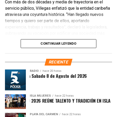
Con más de dos décadas y media de trayectoria en el
servicio público, Villegas enfatizó que la entidad caribeña
atraviesa una coyuntura histórica. “Han llegado nuevos
Recibe las noticias al instante
tiempos y quiero ser parte de ellos, aportando
experiencia, trabajo y resultados”, declaró la legisladora,
Únete al canal oficial de WhatsApp de
subrayando su vocación por edificar una sociedad más
Quinto Poder
y recibe las noticias más
justa, unida y equitativa.
importantes de Quintana Roo directamente
CONTINUAR LEYENDO
en tu teléfono.
El perfil de Villegas destaca por su labor previa en el
Sistema DIF y la Secretaría de Desarrollo Social,
RECIENTE
Unirme al canal de WhatsApp
priorizando la atención a sectores vulnerables. Asimismo,
es ampliamente reconocida por abanderar el fuerte
RADIO
hace 20 horas
ntesis Matutina Sabado 8 de Agosto del 2026
movimiento ciudadano contra la concesionaria Aguakan,
exigiendo soluciones definitivas al deficiente suministro
hídrico en los municipios de Benito Juárez, Isla Mujeres,
Playa del Carmen y Puerto Morelos.
ISLA MUJERES
hace 22 horas
ICHE ISLEÑO 2026 REÚNE TALENTO Y TRADICIÓN EN ISLA MUJER
Como figura fundadora de Morena en Quintana Roo,
Villegas ha respaldado el proyecto de Andrés Manuel
PLAYA DEL CARMEN
hace 22 horas