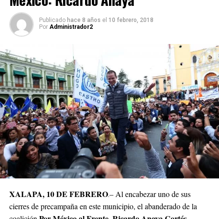
Publicado
hace 8 años
el
10 febrero, 2018
Por
Administrador2
XALAPA, 10 DE FEBRERO
– Al encabezar uno de sus
.
cierres de precampaña en este municipio, el abanderado de la
Por México al Frente
Ricardo Anaya Cortés
coalición
,
,