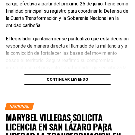
cargo, efectiva a partir del próximo 25 de junio, tiene como
finalidad principal su registro para coordinar la Defensa de
la Cuarta Transformación y la Soberanía Nacional en la
entidad caribeña.
El legislador quintanarroense puntualizó que esta decisión
responde de manera directa al llamado de la militancia y a
la convicción de fortalecer las bases del movimiento
desde el territorio. Segura reafirmó su compromiso
irrestricto con el proyecto transformador que encabeza la
presidenta de la República, Claudia Sheinbaum Pardo,
CONTINUAR LEYENDO
asegurando que la consolidación del bienestar social
demanda un despliegue operativo de tiempo completo
junto a las familias de su estado natal.
NACIONAL
MARYBEL VILLEGAS SOLICITA
LICENCIA EN SAN LÁZARO PARA