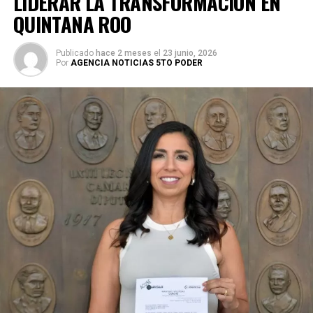
LIDERAR LA TRANSFORMACIÓN EN
QUINTANA ROO
Publicado
hace 2 meses
el
23 junio, 2026
Por
AGENCIA NOTICIAS 5TO PODER
Durante su encargo en la Cámara Alta, Gino Segura centró
su agenda legislativa en iniciativas orientadas a
robustecer el desarrollo económico, la sustentabilidad
turística y la equidad social. Sin embargo, enfatizó que la
coyuntura actual exige priorizar la organización comunitaria
para asegurar la continuidad del proyecto político en la
región sureste del país.
Con esta determinación, el senador abre una etapa
decisiva en su trayectoria pública, apostando por una
estrategia de cercanía ciudadana. Su retorno a Quintana
Roo busca garantizar la cohesión de las estructuras de