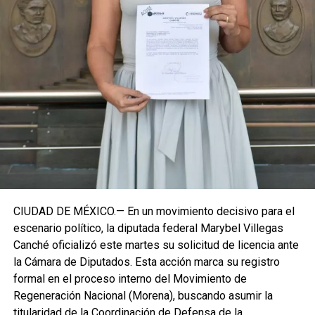
decisiva en su trayectoria pública, apostando por una
estrategia de cercanía ciudadana. Su retorno a Quintana
Roo busca garantizar la cohesión de las estructuras de
izquierda de cara a los próximos retos políticos. El relevo
institucional se procesará conforme a los tiempos legales
establecidos, manteniendo la continuidad de la
representación parlamentaria del estado.
Fuente: 5to Poder Agencia de Noticias
CIUDAD DE MÉXICO.— En un movimiento decisivo para el
escenario político, la diputada federal Marybel Villegas
Canché oficializó este martes su solicitud de licencia ante
la Cámara de Diputados. Esta acción marca su registro
formal en el proceso interno del Movimiento de
Regeneración Nacional (Morena), buscando asumir la
titularidad de la Coordinación de Defensa de la