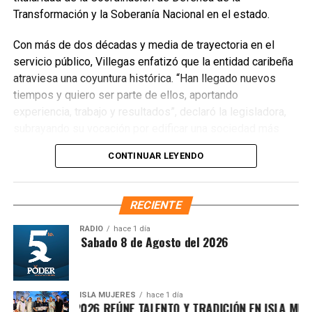
Transformación y la Soberanía Nacional en el estado.
Con más de dos décadas y media de trayectoria en el
servicio público, Villegas enfatizó que la entidad caribeña
atraviesa una coyuntura histórica. “Han llegado nuevos
Recibe las noticias al instante
tiempos y quiero ser parte de ellos, aportando
experiencia, trabajo y resultados”, declaró la legisladora,
Únete al canal oficial de WhatsApp de
subrayando su vocación por edificar una sociedad más
Quinto Poder
y recibe las noticias más
justa, unida y equitativa.
importantes de Quintana Roo directamente
CONTINUAR LEYENDO
en tu teléfono.
El perfil de Villegas destaca por su labor previa en el
Sistema DIF y la Secretaría de Desarrollo Social,
RECIENTE
Unirme al canal de WhatsApp
priorizando la atención a sectores vulnerables. Asimismo,
es ampliamente reconocida por abanderar el fuerte
RADIO
hace 1 día
ntesis Matutina Sabado 8 de Agosto del 2026
movimiento ciudadano contra la concesionaria Aguakan,
exigiendo soluciones definitivas al deficiente suministro
hídrico en los municipios de Benito Juárez, Isla Mujeres,
Playa del Carmen y Puerto Morelos.
ISLA MUJERES
hace 1 día
CHE ISLEÑO 2026 REÚNE TALENTO Y TRADICIÓN EN ISLA MUJERE