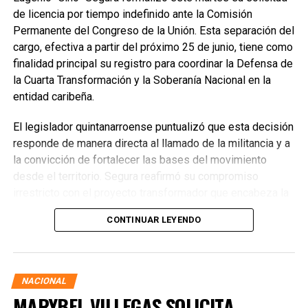
de licencia por tiempo indefinido ante la Comisión
Permanente del Congreso de la Unión. Esta separación del
cargo, efectiva a partir del próximo 25 de junio, tiene como
finalidad principal su registro para coordinar la Defensa de
la Cuarta Transformación y la Soberanía Nacional en la
entidad caribeña.
El legislador quintanarroense puntualizó que esta decisión
responde de manera directa al llamado de la militancia y a
la convicción de fortalecer las bases del movimiento
desde el territorio. Segura reafirmó su compromiso
irrestricto con el proyecto transformador que encabeza la
presidenta de la República, Claudia Sheinbaum Pardo,
CONTINUAR LEYENDO
asegurando que la consolidación del bienestar social
demanda un despliegue operativo de tiempo completo
junto a las familias de su estado natal.
NACIONAL
MARYBEL VILLEGAS SOLICITA