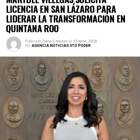
LICENCIA EN SAN LÁZARO PARA
LIDERAR LA TRANSFORMACIÓN EN
QUINTANA ROO
Publicado
hace 2 meses
el
23 junio, 2026
Por
AGENCIA NOTICIAS 5TO PODER
Durante su encargo en la Cámara Alta, Gino Segura centró
su agenda legislativa en iniciativas orientadas a
robustecer el desarrollo económico, la sustentabilidad
turística y la equidad social. Sin embargo, enfatizó que la
coyuntura actual exige priorizar la organización comunitaria
para asegurar la continuidad del proyecto político en la
región sureste del país.
Con esta determinación, el senador abre una etapa