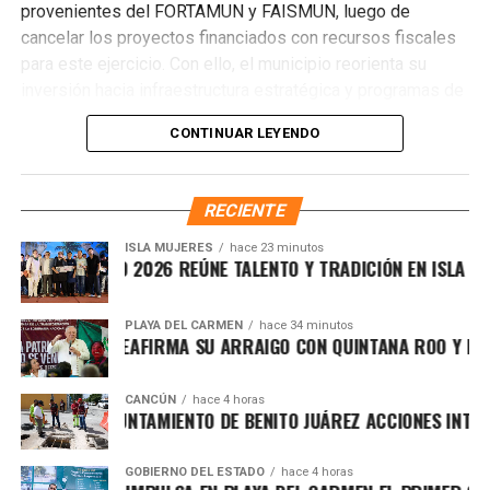
provenientes del FORTAMUN y FAISMUN, luego de
cancelar los proyectos financiados con recursos fiscales
para este ejercicio. Con ello, el municipio reorienta su
inversión hacia infraestructura estratégica y programas de
impacto social.
CONTINUAR LEYENDO
RECIENTE
ISLA MUJERES
hace 23 minutos
VICHE ISLEÑO 2026 REÚNE TALENTO Y TRADICIÓN EN ISLA MUJE
PLAYA DEL CARMEN
hace 34 minutos
FA MARÍN REAFIRMA SU ARRAIGO CON QUINTANA ROO Y LLAMA
Recibe las noticias al instante
Únete al canal oficial de WhatsApp de
CANCÚN
hace 4 horas
RTALECE AYUNTAMIENTO DE BENITO JUÁREZ ACCIONES INTEGRA
Quinto Poder
y recibe las noticias más
importantes de Quintana Roo directamente
El secretario de Planeación y Evaluación, Rolando Méndez
en tu teléfono.
GOBIERNO DEL ESTADO
hace 4 horas