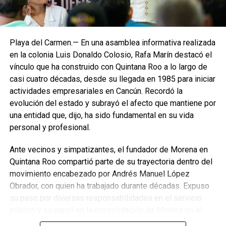
Playa del Carmen.— En una asamblea informativa realizada
en la colonia Luis Donaldo Colosio, Rafa Marín destacó el
vínculo que ha construido con Quintana Roo a lo largo de
casi cuatro décadas, desde su llegada en 1985 para iniciar
actividades empresariales en Cancún. Recordó la
evolución del estado y subrayó el afecto que mantiene por
una entidad que, dijo, ha sido fundamental en su vida
personal y profesional.
Ante vecinos y simpatizantes, el fundador de Morena en
Quintana Roo compartió parte de su trayectoria dentro del
movimiento encabezado por Andrés Manuel López
Obrador, con quien ha trabajado durante décadas. Expuso
su paso por diversas responsabilidades en el servicio
público y su papel en la consolidación de Morena en el
estado, donde fue el primer presidente del Comité