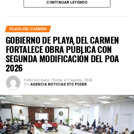
CONTINUAR LEYENDO
Ejecutivo Estatal y posteriormente delegado especial.
PLAYA DEL CARMEN
GOBIERNO DE PLAYA DEL CARMEN
FORTALECE OBRA PÚBLICA CON
SEGUNDA MODIFICACIÓN DEL POA
2026
Publicado
hace 7 horas
el
7 agosto, 2026
Por
AGENCIA NOTICIAS 5TO PODER
En el marco del proceso interno de Morena para definir la
defensa de la transformación en Quintana Roo, Marín
explicó que su decisión de participar responde al llamado
de militantes, fundadores y ciudadanos que conocen su
trabajo. Señaló que busca poner al servicio del estado la