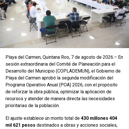
experiencia acumulada en los sectores público y privado,
especialmente frente a desafíos persistentes como la
inseguridad, el sargazo y las carencias en materia de
salud.
Durante su mensaje, enfatizó la importancia de defender la
soberanía nacional y respaldó la postura de la presidenta
Claudia Sheinbaum de mantener una relación de
cooperación con Estados Unidos sin subordinación. Afirmó
Playa del Carmen, Quintana Roo, 7 de agosto de 2026.– En
que México es un país libre y democrático, y llamó a no
sesión extraordinaria del Comité de Planeación para el
dejarse influenciar por campañas de desinformación.
Desarrollo del Municipio (COPLADEMUN), el Gobierno de
Finalmente, destacó que las asambleas informativas
Playa del Carmen aprobó la segunda modificación del
continuarán realizándose en distintos puntos de Quintana
Programa Operativo Anual (POA) 2026, con el propósito
Roo para fortalecer la organización ciudadana y la
de reforzar la obra pública, optimizar la aplicación de
participación informada.
recursos y atender de manera directa las necesidades
prioritarias de la población.
Fuente: 5to Poder Agencia de Noticias
El ajuste establece un monto total de
430 millones 404
mil 621 pesos
destinados a obras y acciones sociales,