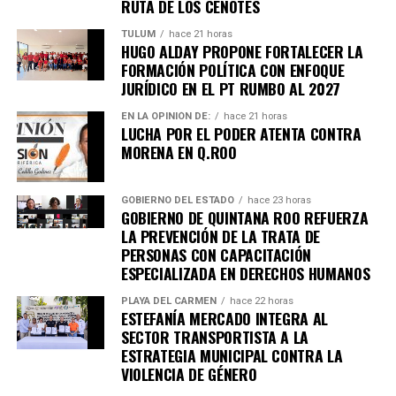
RUTA DE LOS CENOTES
Fuente: 5to Poder Agencia de Noticias
TULUM
hace 21 horas
HUGO ALDAY PROPONE FORTALECER LA
FORMACIÓN POLÍTICA CON ENFOQUE
JURÍDICO EN EL PT RUMBO AL 2027
EN LA OPINIÓN DE:
hace 21 horas
LUCHA POR EL PODER ATENTA CONTRA
MORENA EN Q.ROO
GOBIERNO DEL ESTADO
hace 23 horas
GOBIERNO DE QUINTANA ROO REFUERZA
LA PREVENCIÓN DE LA TRATA DE
PERSONAS CON CAPACITACIÓN
ESPECIALIZADA EN DERECHOS HUMANOS
PLAYA DEL CARMEN
hace 22 horas
ESTEFANÍA MERCADO INTEGRA AL
SECTOR TRANSPORTISTA A LA
ESTRATEGIA MUNICIPAL CONTRA LA
Recibe las noticias al instante
VIOLENCIA DE GÉNERO