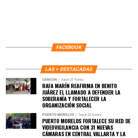
FACEBOOK
LAS + DESTACADAS
Durante la sesión también se tomó protesta a Nagib
CANCÚN
hace 21 horas
Eduardo Flores Jiménez, Oficial Mayor, como nuevo
RAFA MARÍN REAFIRMA EN BENITO
JUÁREZ EL LLAMADO A DEFENDER LA
integrante del COPLADEMUN y coordinador del Subcomité
SOBERANÍA Y FORTALECER LA
Sectorial de Fortalecimiento Institucional.
ORGANIZACIÓN SOCIAL
Con estas acciones, el Gobierno de Playa del Carmen
PUERTO MORELOS
hace 22 horas
PUERTO MORELOS FORTALECE SU RED DE
reafirma su compromiso con una planeación estratégica,
VIDEOVIGILANCIA CON 31 NUEVAS
transparente y participativa para consolidar un desarrollo
CÁMARAS EN CENTRAL VALLARTA Y LA
urbano ordenado y una infraestructura de calidad.