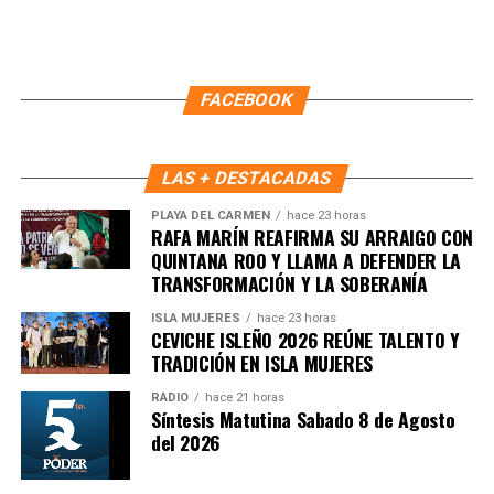
Recibe las noticias al instante
Únete al canal oficial de WhatsApp de
FACEBOOK
Quinto Poder
y recibe las noticias más
importantes de Quintana Roo directamente
en tu teléfono.
LAS + DESTACADAS
PLAYA DEL CARMEN
hace 23 horas
RAFA MARÍN REAFIRMA SU ARRAIGO CON
Unirme al canal de WhatsApp
QUINTANA ROO Y LLAMA A DEFENDER LA
TRANSFORMACIÓN Y LA SOBERANÍA
ISLA MUJERES
hace 23 horas
CEVICHE ISLEÑO 2026 REÚNE TALENTO Y
TRADICIÓN EN ISLA MUJERES
RADIO
hace 21 horas
Síntesis Matutina Sabado 8 de Agosto
del 2026