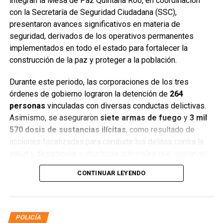
integran la Mesa de Paz Quintana Roo, en coordinación
con la Secretaría de Seguridad Ciudadana (SSC),
presentaron avances significativos en materia de
seguridad, derivados de los operativos permanentes
implementados en todo el estado para fortalecer la
construcción de la paz y proteger a la población.
Durante este periodo, las corporaciones de los tres
órdenes de gobierno lograron la detención de
264
personas
vinculadas con diversas conductas delictivas.
Asimismo, se aseguraron
siete armas de fuego
y
3 mil
570 dosis de sustancias ilícitas
, como resultado de
acciones focalizadas para combatir los delitos contra la
salud y desarticular estructuras criminales que operan en
distintos municipios.
CONTINUAR LEYENDO
POLICÍA