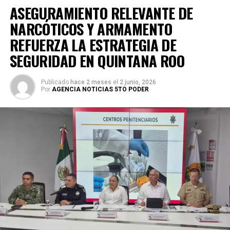
ASEGURAMIENTO RELEVANTE DE
NARCÓTICOS Y ARMAMENTO
REFUERZA LA ESTRATEGIA DE
SEGURIDAD EN QUINTANA ROO
Publicado
hace 2 meses
el
2 junio, 2026
Por
AGENCIA NOTICIAS 5TO PODER
La coordinación tecnológica del C5 y el despliegue
operativo en campo permitieron la recuperación de
105
vehículos
relacionados con reportes de robo o probables
hechos delictivos. Además, se realizaron
24 mil 622
revisiones preventivas
a personas y unidades
vehiculares, reforzando la vigilancia en zonas estratégicas
y puntos de alta movilidad.