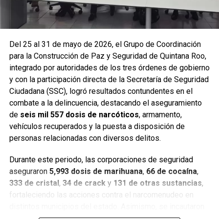
Del 25 al 31 de mayo de 2026, el Grupo de Coordinación
para la Construcción de Paz y Seguridad de Quintana Roo,
integrado por autoridades de los tres órdenes de gobierno
y con la participación directa de la Secretaría de Seguridad
Ciudadana (SSC), logró resultados contundentes en el
combate a la delincuencia, destacando el aseguramiento
de
seis mil 557 dosis de narcóticos
, armamento,
Entre las acciones destacadas se encuentran detenciones
vehículos recuperados y la puesta a disposición de
relevantes en
Benito Juárez, Lázaro Cárdenas y Tulum
,
personas relacionadas con diversos delitos.
donde autoridades federales y estatales aseguraron
narcóticos, vehículos y cumplimentaron órdenes de
Durante este periodo, las corporaciones de seguridad
aprehensión contra personas presuntamente vinculadas
aseguraron
5,993 dosis de marihuana
,
66 de cocaína
,
con delitos de alto impacto.
333 de cristal
,
34 de crack
y
131 de otras sustancias
,
fortaleciendo las acciones contra el narcomenudeo en
Con estos resultados, la Mesa de Paz Quintana Roo y la
distintos municipios del estado. Asimismo, se incautaron
SSC reiteran su compromiso de mantener operativos
seis armas cortas
, una réplica,
cuatro armas blancas
,