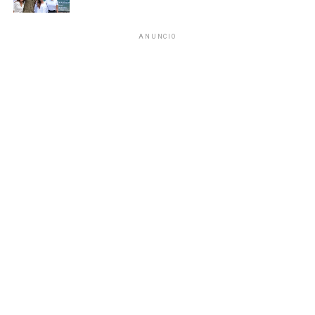
Estos resultados consolidan el compromiso de la SSC de
fortalecer la seguridad, la cooperación interinstitucional y
ANUNCIO
la construcción de la paz en Quintana Roo.
Recibe las noticias al instante
Fuente: 5to Poder Agencia de Noticias
Únete al canal oficial de WhatsApp de
Quinto Poder
y recibe las noticias más
importantes de Quintana Roo directamente
en tu teléfono.
Unirme al canal de WhatsApp