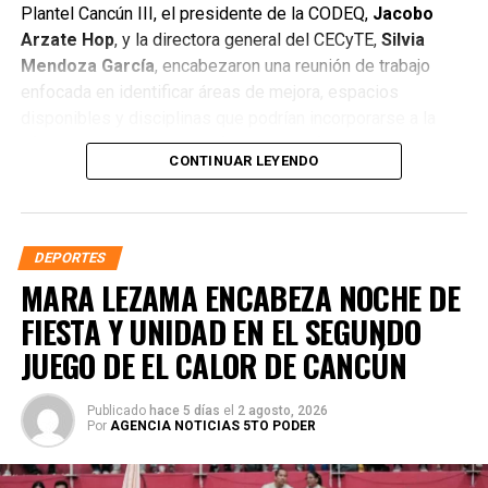
Plantel Cancún III, el presidente de la CODEQ,
Jacobo
Arzate Hop
, y la directora general del CECyTE,
Silvia
Mendoza García
, encabezaron una reunión de trabajo
enfocada en identificar áreas de mejora, espacios
disponibles y disciplinas que podrían incorporarse a la
oferta extracurricular para fortalecer la formación integral
CONTINUAR LEYENDO
de la juventud quintanarroense.
DEPORTES
MARA LEZAMA ENCABEZA NOCHE DE
FIESTA Y UNIDAD EN EL SEGUNDO
JUEGO DE EL CALOR DE CANCÚN
Publicado
hace 5 días
el
2 agosto, 2026
Por
AGENCIA NOTICIAS 5TO PODER