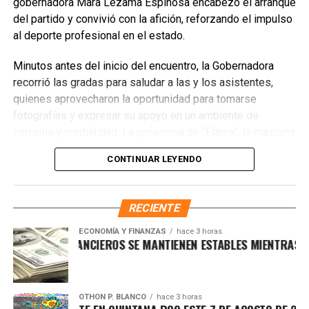
CECyTE, reiterando que el deporte es un pilar fundamental
gobernadora Mara Lezama Espinosa encabezó el arranque
para el desarrollo de cada estudiante.
del partido y convivió con la afición, reforzando el impulso
al deporte profesional en el estado.
Fuente: 5to Poder Agencia de Noticias
Minutos antes del inicio del encuentro, la Gobernadora
recorrió las gradas para saludar a las y los asistentes,
quienes aprovecharon la oportunidad para tomarse
fotografías y expresar su apoyo en un ambiente de
cercanía y cordialidad. La presencia de “Flama”, la mascota
oficial de El Calor de Cancún, añadió dinamismo a la
CONTINUAR LEYENDO
jornada con juegos, concursos y actividades que
involucraron especialmente a las niñas y los niños,
fortaleciendo el carácter familiar del evento.
RECIENTE
ECONOMÍA Y FINANZAS
hace 3 horas
RCADOS FINANCIEROS SE MANTIENEN ESTABLES MIENTRAS EL DÓ
OTHON P. BLANCO
hace 3 horas