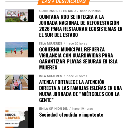
LAS + DESTACADAS
GOBIERNO DEL ESTADO
hace 22 horas
QUINTANA ROO SE INTEGRA A LA
JORNADA NACIONAL DE REFORESTACIÓN
2026 PARA RESTAURAR ECOSISTEMAS EN
Recibe las noticias al instante
EL SUR DEL ESTADO
ISLA MUJERES
hace 20 horas
Únete al canal oficial de WhatsApp de
GOBIERNO MUNICIPAL REFUERZA
Quinto Poder
y recibe las noticias más
VIGILANCIA CON GUARDAVIDAS PARA
importantes de Quintana Roo directamente
GARANTIZAR PLAYAS SEGURAS EN ISLA
en tu teléfono.
MUJERES
ISLA MUJERES
hace 20 horas
ATENEA FORTALECE LA ATENCIÓN
Unirme al canal de WhatsApp
DIRECTA A LAS FAMILIAS ISLEÑAS EN UNA
NUEVA JORNADA DE “MIÉRCOLES CON LA
GENTE”
EN LA OPINIÓN DE:
hace 19 horas
Sociedad ofendida e impotente