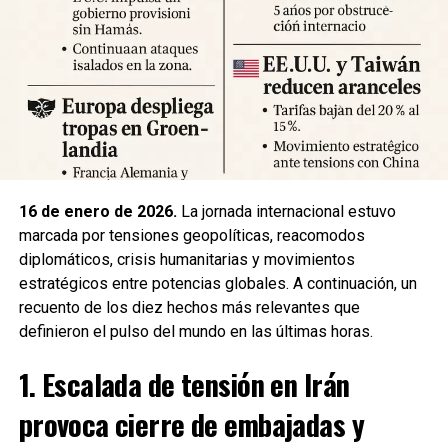
Expertos advierten sobre la posibilidad de réplicas
significativas y llaman a mantener la calma y preparar
suministros básicos. Las autoridades locales han
habilitado centros de atención para damnificados y piden a
la ciudadanía priorizar la seguridad y la cooperación con
los equipos de respuesta.
Fuente: 5to Poder Agencia de Noticias
16 de enero de 2026.
La jornada internacional estuvo
marcada por tensiones geopolíticas, reacomodos
diplomáticos, crisis humanitarias y movimientos
estratégicos entre potencias globales. A continuación, un
recuento de los diez hechos más relevantes que
definieron el pulso del mundo en las últimas horas.
1. Escalada de tensión en Irán
provoca cierre de embajadas y