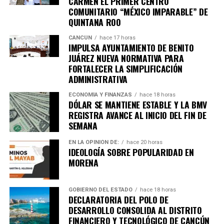
6. Inundaciones dejan más de cien
CARMEN EL PRIMER CENTRO
COMUNITARIO “MÉXICO IMPARABLE” DE
muertos en el sur de África
QUINTANA ROO
CANCÚN
hace 17 horas
Lluvias torrenciales provocaron
inundaciones severas
IMPULSA AYUNTAMIENTO DE BENITO
en Mozambique, Sudáfrica y Zimbabue, dejando más de
JUÁREZ NUEVA NORMATIVA PARA
FORTALECER LA SIMPLIFICACIÓN
100 fallecidos y miles de viviendas destruidas. Equipos
ADMINISTRATIVA
de rescate continúan trabajando en zonas incomunicadas.
ECONOMÍA Y FINANZAS
hace 18 horas
7. Uganda vive jornada violenta tras
DÓLAR SE MANTIENE ESTABLE Y LA BMV
REGISTRA AVANCE AL INICIO DEL FIN DE
arresto de Bobi Wine
SEMANA
EN LA OPINIÓN DE:
hace 20 horas
Al menos siete personas murieron en enfrentamientos
IDEOLOGÍA SOBRE POPULARIDAD EN
entre manifestantes y fuerzas de seguridad luego de la
MORENA
detención del líder opositor
Bobi Wine
, trasladado en
helicóptero a un destino no revelado. Organizaciones
GOBIERNO DEL ESTADO
hace 18 horas
internacionales expresaron preocupación por el clima
DECLARATORIA DEL POLO DE
electoral.
DESARROLLO CONSOLIDA AL DISTRITO
FINANCIERO Y TECNOLÓGICO DE CANCÚN