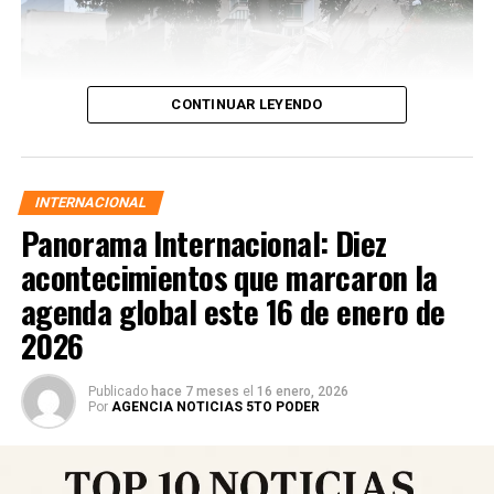
CONTINUAR LEYENDO
INTERNACIONAL
Panorama Internacional: Diez
acontecimientos que marcaron la
agenda global este 16 de enero de
2026
Las autoridades activaron protocolos de emergencia,
Publicado
hace 7 meses
el
16 enero, 2026
desplegaron equipos de búsqueda y rescate y ordenaron
Por
AGENCIA NOTICIAS 5TO PODER
cortes preventivos de gas y electricidad en zonas
afectadas. El balance preliminar oficial registra
decenas
de heridos y víctimas mortales
, mientras que las