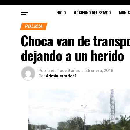
INICIO
GOBIERNO DEL ESTADO
MUNIC
POLICÍA
Choca van de transpo
dejando a un herido
Publicado
hace 9 años
el
26 enero, 2018
Por
Administrador2