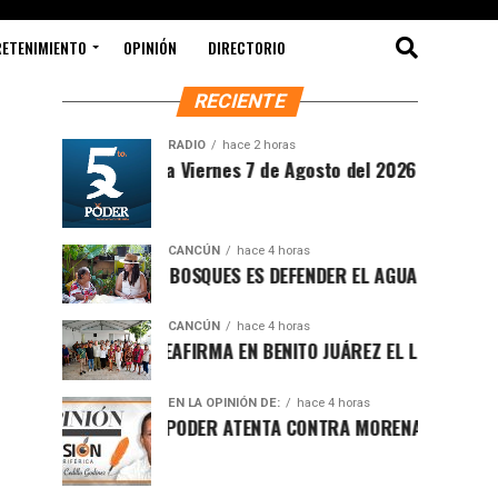
RETENIMIENTO
OPINIÓN
DIRECTORIO
RECIENTE
RADIO
hace 2 horas
intesis Matutina Viernes 7 de Agosto del 2026
CANCÚN
hace 4 horas
ROTEGER LOS BOSQUES ES DEFENDER EL AGUA Y EL FUTURO DE 
CANCÚN
hace 4 horas
AFA MARÍN REAFIRMA EN BENITO JUÁREZ EL LLAMADO A DEFEN
EN LA OPINIÓN DE:
hace 4 horas
UCHA POR EL PODER ATENTA CONTRA MORENA EN Q.ROO