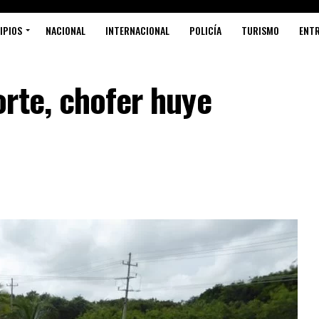
IPIOS
NACIONAL
INTERNACIONAL
POLICÍA
TURISMO
ENT
rte, chofer huye
S
P
R
L