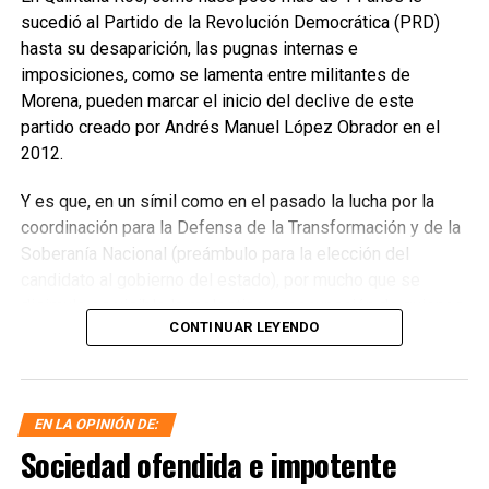
sucedió al Partido de la Revolución Democrática (PRD)
hasta su desaparición, las pugnas internas e
imposiciones, como se lamenta entre militantes de
Morena, pueden marcar el inicio del declive de este
partido creado por Andrés Manuel López Obrador en el
2012.
Y es que, en un símil como en el pasado la lucha por la
coordinación para la Defensa de la Transformación y de la
Soberanía Nacional (preámbulo para la elección del
candidato al gobierno del estado), por mucho que se
disimule es visible la molestia y preocupación de quienes
CONTINUAR LEYENDO
compiten por dicha distinción y que se sienten blanco de
los golpes bajos.
Al menos escuchamos a uno de los aspirantes quejarse, al
EN LA OPINIÓN DE:
asegurar que la falta de cuórum en su mitin se debía a las
Sociedad ofendida e impotente
amenazas contra sus seguidores, para que no asistieran a
su asamblea informativa, según dijo, el domingo 26 de