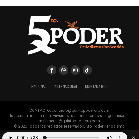
Únete al canal oficial de WhatsApp de
Quinto Poder
y recibe las noticias más
importantes de Quintana Roo directamente
en tu teléfono.
Unirme al canal de WhatsApp
NACIONAL
INTERNACIONAL
QUINTANA ROO
CONTACTO: contacto@quintopoderqrp.com
Tu opinión nos interesa. Envíanos tus comentarios o sugerencias a:
multimedia@quintopoderqrp.com
© 2020 Todos los registros reservados. 5to Poder Periodismo
ConSentido Queda prohibida la publicación, retransmisión, edición y
cualquier uso de los contenidos sin permiso previo.
×