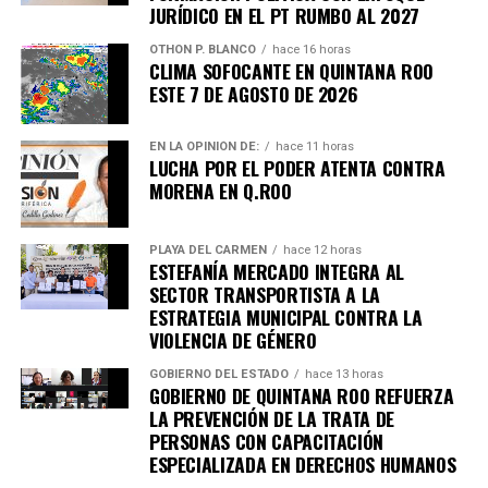
JURÍDICO EN EL PT RUMBO AL 2027
como patrocinadora de la entrega de contenedores. Al
tiempo…
OTHON P. BLANCO
hace 16 horas
CLIMA SOFOCANTE EN QUINTANA ROO
ESTE 7 DE AGOSTO DE 2026
EN LA OPINIÓN DE:
hace 11 horas
LUCHA POR EL PODER ATENTA CONTRA
MORENA EN Q.ROO
PLAYA DEL CARMEN
hace 12 horas
ESTEFANÍA MERCADO INTEGRA AL
SECTOR TRANSPORTISTA A LA
ESTRATEGIA MUNICIPAL CONTRA LA
VIOLENCIA DE GÉNERO
GOBIERNO DEL ESTADO
hace 13 horas
GOBIERNO DE QUINTANA ROO REFUERZA
LA PREVENCIÓN DE LA TRATA DE
PERSONAS CON CAPACITACIÓN
ESPECIALIZADA EN DERECHOS HUMANOS
Recibe las noticias al instante