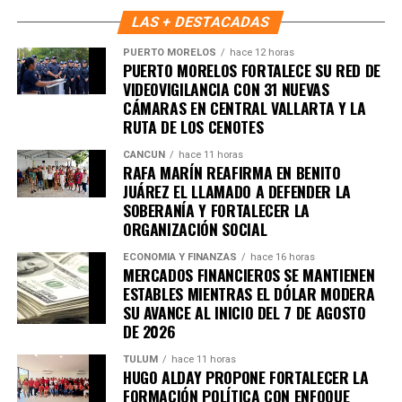
importantes de Quintana Roo directamente
pueden negar. Ahí se las dejo…
LAS + DESTACADAS
en tu teléfono.
SASCAB
PUERTO MORELOS
hace 12 horas
Por cierto, “ni todos los días ni en todas las playas hay
PUERTO MORELOS FORTALECE SU RED DE
sargazo”; al menos esta es una máxima que se cumple en
Unirme al canal de WhatsApp
VIDEOVIGILANCIA CON 31 NUEVAS
Holbox, donde sus playas están libres del alga y listas
CÁMARAS EN CENTRAL VALLARTA Y LA
para recibir a los miles de turistas que arriban este verano.
RUTA DE LOS CENOTES
Además, ya está en su apogeo el nado con el tiburón
CANCÚN
hace 11 horas
ballena y la bioluminiscencia.
RAFA MARÍN REAFIRMA EN BENITO
En ese contexto, la administración de Josué Nivardo Mena
JUÁREZ EL LLAMADO A DEFENDER LA
Villanueva, junto con la iniciativa privada, organizaron un
SOBERANÍA Y FORTALECER LA
ORGANIZACIÓN SOCIAL
concurso “Tu bote, tu identidad”, mediante el cual se
entregaron botes de basura a familias holboxeñas con el
ECONOMÍA Y FINANZAS
hace 16 horas
propósito de que cada vivienda cuente con un recipiente
MERCADOS FINANCIEROS SE MANTIENEN
ESTABLES MIENTRAS EL DÓLAR MODERA
para almacenar correctamente sus desechos antes de la
SU AVANCE AL INICIO DEL 7 DE AGOSTO
recolección.
DE 2026
Ese concurso lo ganó el ciudadano Jhonny Manuel Moguel
Canto, quien obtuvo como premio una estancia de tres
TULUM
hace 11 horas
HUGO ALDAY PROPONE FORTALECER LA
noches para dos personas en un hotel de la Riviera Maya,
FORMACIÓN POLÍTICA CON ENFOQUE
cortesía de la empresa “Viajes Lili”, que además participó