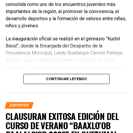
consolida como uno de los encuentros juveniles más
importantes de la región, al promover la convivencia, el
desarrollo deportivo y la formación de valores entre niñas,
niños y jóvenes.
La inauguración oficial se realizó en el gimnasio “Kuchil
Baxal”, donde la Encargada del Despacho de la
Presidencia Municipal, Landy Guadalupe Canché Pantoja,
destacó que la Copa representa un espacio de unión,
esfuerzo y determinación para miles de participantes que
encuentran en el deporte una oportunidad de crecimiento
CONTINUAR LEYENDO
personal. Subrayó que la administración municipal impulsa
acciones que fortalecen el bienestar y las oportunidades
para la juventud, reconociendo el papel fundamental de
madres, padres, entrenadores y organizadores en la
DEPORTES
formación de mejores ciudadanos.
CLAUSURAN EXITOSA EDICIÓN DEL
CURSO DE VERANO “BAAXLO’OB