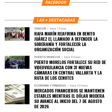
FACEBOOK
LAS + DESTACADAS
CANCÚN
hace 7 horas
RAFA MARÍN REAFIRMA EN BENITO
JUÁREZ EL LLAMADO A DEFENDER LA
SOBERANÍA Y FORTALECER LA
ORGANIZACIÓN SOCIAL
Recibe las noticias al instante
PUERTO MORELOS
hace 8 horas
PUERTO MORELOS FORTALECE SU RED DE
Únete al canal oficial de WhatsApp de
VIDEOVIGILANCIA CON 31 NUEVAS
Quinto Poder
y recibe las noticias más
CÁMARAS EN CENTRAL VALLARTA Y LA
importantes de Quintana Roo directamente
RUTA DE LOS CENOTES
en tu teléfono.
ECONOMÍA Y FINANZAS
hace 12 horas
MERCADOS FINANCIEROS SE MANTIENEN
ESTABLES MIENTRAS EL DÓLAR MODERA
Unirme al canal de WhatsApp
SU AVANCE AL INICIO DEL 7 DE AGOSTO
DE 2026