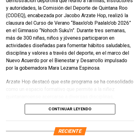
demostración deportiva que reunió a familias, instructores
deportivas y del cancunense Roberto Nicolás Pereira,
y autoridades, la Comisión del Deporte de Quintana Roo
convocado a la Selección Nacional Sub-19.
(CODEQ), encabezada por Jacobo Arzate Hop, realizó la
clausura del Curso de Verano “Baaxlo’ob Paalalo’ob 2026”
Fuente: 5to Poder Agencia de Noticias
en el Gimnasio “Nohoch Suku’n”. Durante tres semanas,
más de 300 niñas, niños y jóvenes participaron en
actividades diseñadas para fomentar hábitos saludables,
disciplina y valores a través del deporte, en el marco del
Nuevo Acuerdo por el Bienestar y Desarrollo impulsado
por la gobernadora Mara Lezama Espinosa.
Arzate Hop destacó que este programa se ha consolidado
como un espacio formativo que permite a la niñez
quintanarroense acercarse a diversas disciplinas,
descubrir talentos y fortalecer la convivencia comunitaria.
CONTINUAR LEYENDO
Recordó que de este curso han surgido atletas que hoy
representan al estado en competencias nacionales e
internacionales, como Hanna González Caballero,
RECIENTE
seleccionada nacional de Luchas Asociadas, y Abraham