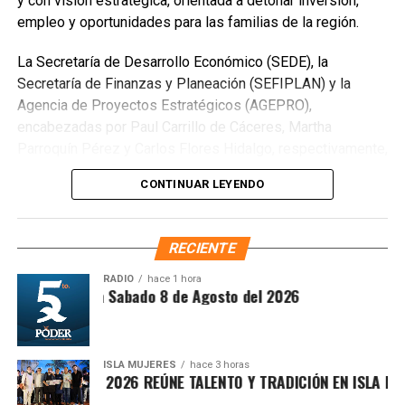
y con visión estratégica, orientada a detonar inversión,
para expresiones artísticas y áreas de orientación
empleo y oportunidades para las familias de la región.
psicológica.
La Secretaría de Desarrollo Económico (SEDE), la
Secretaría de Finanzas y Planeación (SEFIPLAN) y la
Agencia de Proyectos Estratégicos (AGEPRO),
encabezadas por Paul Carrillo de Cáceres, Martha
Parroquín Pérez y Carlos Flores Hidalgo, respectivamente,
concretaron la firma del convenio con Banco Bancrea, S.A.,
CONTINUAR LEYENDO
que permitirá operar el fideicomiso y garantizar certeza
institucional en el desarrollo del PODECOBI Chetumal.
RECIENTE
RADIO
hace 1 hora
ntesis Matutina Sabado 8 de Agosto del 2026
La presidenta municipal Estefanía Mercado informó que el
centro tendrá capacidad para atender a más de mil
personas diariamente, fortaleciendo la prevención social y
ISLA MUJERES
hace 3 horas
ampliando las oportunidades de desarrollo comunitario.
ICHE ISLEÑO 2026 REÚNE TALENTO Y TRADICIÓN EN ISLA MUJER