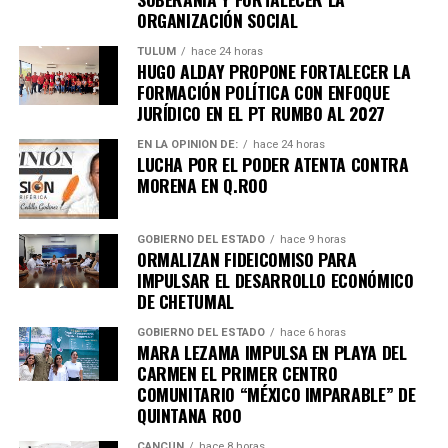
ORGANIZACIÓN SOCIAL
construir un futuro con prosperidad compartida.
TULUM
hace 24 horas
Fuente: 5to Poder Agencia de Noticias
HUGO ALDAY PROPONE FORTALECER LA
FORMACIÓN POLÍTICA CON ENFOQUE
JURÍDICO EN EL PT RUMBO AL 2027
EN LA OPINIÓN DE:
hace 24 horas
LUCHA POR EL PODER ATENTA CONTRA
MORENA EN Q.ROO
GOBIERNO DEL ESTADO
hace 9 horas
ORMALIZAN FIDEICOMISO PARA
IMPULSAR EL DESARROLLO ECONÓMICO
DE CHETUMAL
GOBIERNO DEL ESTADO
hace 6 horas
MARA LEZAMA IMPULSA EN PLAYA DEL
CARMEN EL PRIMER CENTRO
COMUNITARIO “MÉXICO IMPARABLE” DE
Recibe las noticias al instante
QUINTANA ROO
CANCÚN
hace 8 horas