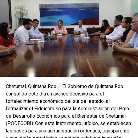
Miguel Torruco Garza explicó que el proyecto responde al
pilar de la Estrategia Nacional de Seguridad que busca
atender las causas antes de que el delito ocurra. Señaló
que el Gobierno de México identificó municipios
prioritarios como territorios de construcción de paz, donde
se impulsarán acciones enfocadas en juventudes
mediante actividades deportivas, culturales y atención
Chetumal, Quintana Roo.— El Gobierno de Quintana Roo
profesional en salud mental. En este marco, se contempla
consolidó este día un avance decisivo para el
la construcción de 100 Centros Comunitarios en el país.
fortalecimiento económico del sur del estado, al
formalizar el Fideicomiso para la Administración del Polo
El subsecretario adelantó que la obra en Playa del Carmen
de Desarrollo Económico para el Bienestar de Chetumal
podría concluir en aproximadamente 90 días. El centro
(PODECOBI). Con este instrumento jurídico, se establecen
contará con gimnasio de boxeo, trotapista, cancha techada
las bases para una administración ordenada, transparente
para voleibol, básquetbol y fútbol, además de espacios