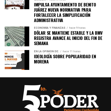
Únete al canal oficial de WhatsApp de
IMPULSA AYUNTAMIENTO DE BENITO
Quinto Poder
y recibe las noticias más
JUÁREZ NUEVA NORMATIVA PARA
FORTALECER LA SIMPLIFICACIÓN
importantes de Quintana Roo directamente
ADMINISTRATIVA
en tu teléfono.
ECONOMÍA Y FINANZAS
hace 9 horas
DÓLAR SE MANTIENE ESTABLE Y LA BMV
Unirme al canal de WhatsApp
REGISTRA AVANCE AL INICIO DEL FIN DE
SEMANA
EN LA OPINIÓN DE:
hace 11 horas
IDEOLOGÍA SOBRE POPULARIDAD EN
MORENA