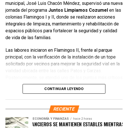
pozos, apertura de accesos e instalación de luminarias,
municipal, José Luis Chacón Méndez, supervisó una nueva
acciones que mejoraron la seguridad y el entorno urbano.
jornada del programa
Juntos Limpiamos Cozumel
en las
colonias Flamingos I y II, donde se realizaron acciones
Finalmente, Chacón reconoció el compromiso del personal
integrales de limpieza, mantenimiento y rehabilitación de
municipal y del Sistema DIF Cozumel, quienes participan
espacios públicos para fortalecer la seguridad y calidad
activamente en cada jornada, fortaleciendo la atención
de vida de las familias.
directa y la respuesta oportuna a las familias de la isla.
Las labores iniciaron en Flamingos II, frente al parque
Fuente: 5to Poder Agencia de Noticias
principal, con la verificación de la instalación de un tope
solicitado por vecinos para mejorar la seguridad vial en la
vialidad ubicada entre las calles Patos y Garzas.
Posteriormente, se atendió uno de los puntos más críticos
de la zona: la limpieza profunda de un predio utilizado
CONTINUAR LEYENDO
como tiradero clandestino, del cual se retiraron alrededor
de diez camionetas de desechos, incluyendo
electrodomésticos, colchones y cacharros. Esta acción
RECIENTE
respondió directamente a las peticiones ciudadanas
expuestas durante las audiencias públicas.
ECONOMÍA Y FINANZAS
hace 2 horas
CADOS FINANCIEROS SE MANTIENEN ESTABLES MIENTRAS EL DÓL