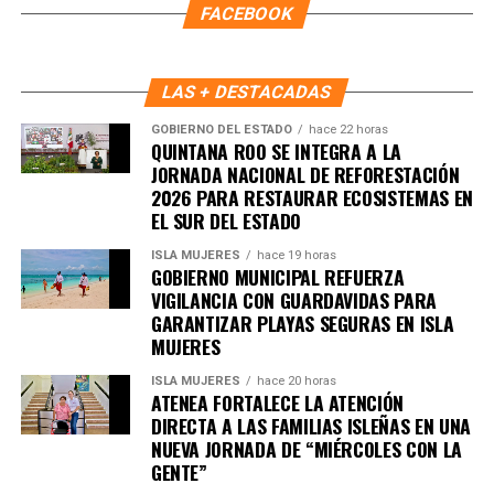
FACEBOOK
LAS + DESTACADAS
Recibe las noticias al instante
GOBIERNO DEL ESTADO
hace 22 horas
QUINTANA ROO SE INTEGRA A LA
JORNADA NACIONAL DE REFORESTACIÓN
Únete al canal oficial de WhatsApp de
2026 PARA RESTAURAR ECOSISTEMAS EN
Quinto Poder
y recibe las noticias más
EL SUR DEL ESTADO
importantes de Quintana Roo directamente
ISLA MUJERES
hace 19 horas
en tu teléfono.
GOBIERNO MUNICIPAL REFUERZA
VIGILANCIA CON GUARDAVIDAS PARA
GARANTIZAR PLAYAS SEGURAS EN ISLA
Unirme al canal de WhatsApp
MUJERES
ISLA MUJERES
hace 20 horas
ATENEA FORTALECE LA ATENCIÓN
DIRECTA A LAS FAMILIAS ISLEÑAS EN UNA
NUEVA JORNADA DE “MIÉRCOLES CON LA
GENTE”