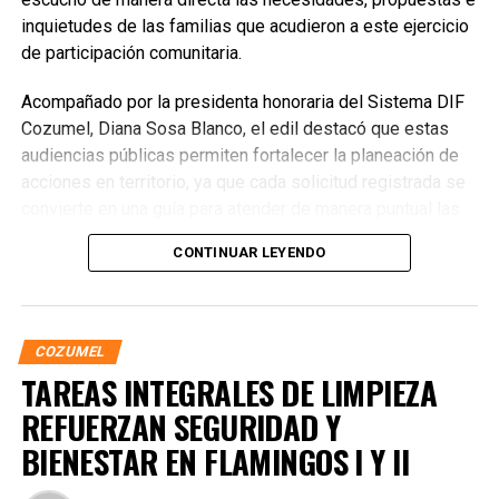
inquietudes de las familias que acudieron a este ejercicio
de participación comunitaria.
Acompañado por la presidenta honoraria del Sistema DIF
Cozumel, Diana Sosa Blanco, el edil destacó que estas
audiencias públicas permiten fortalecer la planeación de
acciones en territorio, ya que cada solicitud registrada se
convierte en una guía para atender de manera puntual las
prioridades de las y los cozumeleños. “No hay mejor
CONTINUAR LEYENDO
manera de gobernar que escuchando al pueblo”, afirmó
Chacón, al reiterar que la administración municipal
continuará recorriendo las colonias para mantener una
comunicación abierta y transparente con la población.
COZUMEL
TAREAS INTEGRALES DE LIMPIEZA
REFUERZAN SEGURIDAD Y
BIENESTAR EN FLAMINGOS I Y II