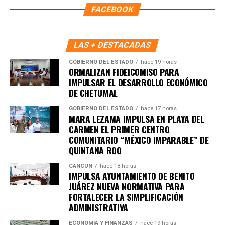
FACEBOOK
LAS + DESTACADAS
GOBIERNO DEL ESTADO
hace 19 horas
ORMALIZAN FIDEICOMISO PARA
IMPULSAR EL DESARROLLO ECONÓMICO
DE CHETUMAL
GOBIERNO DEL ESTADO
hace 17 horas
MARA LEZAMA IMPULSA EN PLAYA DEL
CARMEN EL PRIMER CENTRO
COMUNITARIO “MÉXICO IMPARABLE” DE
QUINTANA ROO
Recibe las noticias al instante
CANCÚN
hace 18 horas
IMPULSA AYUNTAMIENTO DE BENITO
Únete al canal oficial de WhatsApp de
JUÁREZ NUEVA NORMATIVA PARA
Quinto Poder
y recibe las noticias más
FORTALECER LA SIMPLIFICACIÓN
ADMINISTRATIVA
importantes de Quintana Roo directamente
en tu teléfono.
ECONOMÍA Y FINANZAS
hace 19 horas