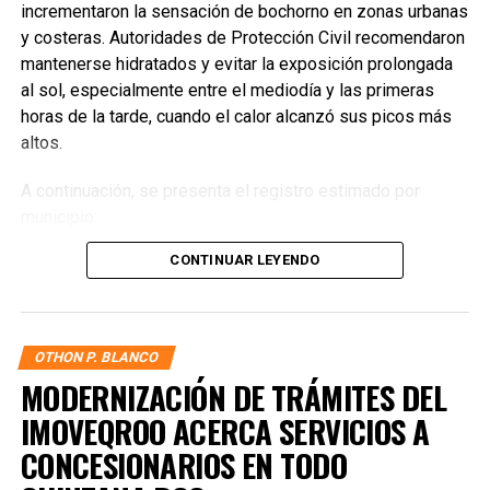
incrementaron la sensación de bochorno en zonas urbanas
y costeras. Autoridades de Protección Civil recomendaron
mantenerse hidratados y evitar la exposición prolongada
al sol, especialmente entre el mediodía y las primeras
horas de la tarde, cuando el calor alcanzó sus picos más
altos.
A continuación, se presenta el registro estimado por
municipio:
CONTINUAR LEYENDO
Benito Juárez
— 33°C / 40°C
Solidaridad
— 32°C / 39°C
Isla Mujeres
— 31°C / 38°C
OTHON P. BLANCO
Cozumel
— 30°C / 37°C
MODERNIZACIÓN DE TRÁMITES DEL
IMOVEQROO ACERCA SERVICIOS A
Puerto Morelos
— 32°C / 39°C
CONCESIONARIOS EN TODO
Tulum
— 33°C / 41°C