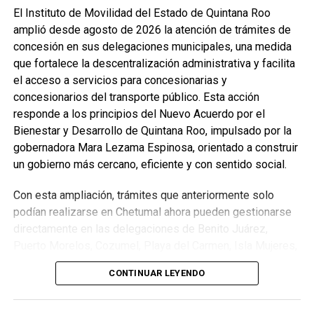
Recibe las noticias al instante
El Instituto de Movilidad del Estado de Quintana Roo
amplió desde agosto de 2026 la atención de trámites de
Únete al canal oficial de WhatsApp de
concesión en sus delegaciones municipales, una medida
Quinto Poder
y recibe las noticias más
que fortalece la descentralización administrativa y facilita
importantes de Quintana Roo directamente
el acceso a servicios para concesionarias y
en tu teléfono.
concesionarios del transporte público. Esta acción
responde a los principios del Nuevo Acuerdo por el
Unirme al canal de WhatsApp
Bienestar y Desarrollo de Quintana Roo, impulsado por la
gobernadora Mara Lezama Espinosa, orientado a construir
un gobierno más cercano, eficiente y con sentido social.
Con esta ampliación, trámites que anteriormente solo
podían realizarse en Chetumal ahora pueden gestionarse
directamente en las delegaciones de Benito Juárez,
Puerto Morelos, Cozumel, Playa del Carmen, Isla Mujeres,
Tulum y Felipe Carrillo Puerto, así como en las
CONTINUAR LEYENDO
subdelegaciones de Lázaro Cárdenas y José María
Morelos, siempre que la concesión corresponda a la
jurisdicción de cada oficina. Entre los procedimientos