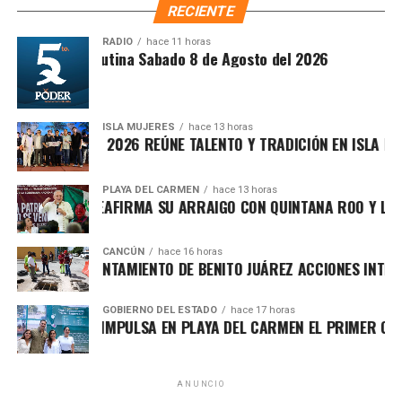
RECIENTE
disponibles se encuentran
Cesión de derechos
,
Cesión
de derechos por defunción
,
Certificación de
RADIO
hace 11 horas
Síntesis Matutina Sabado 8 de Agosto del 2026
derechos
,
Modificación de concesión
y
Designación
de beneficiarios
.
ISLA MUJERES
hace 13 horas
VICHE ISLEÑO 2026 REÚNE TALENTO Y TRADICIÓN EN ISLA MUJER
PLAYA DEL CARMEN
hace 13 horas
FA MARÍN REAFIRMA SU ARRAIGO CON QUINTANA ROO Y LLAMA
CANCÚN
hace 16 horas
RTALECE AYUNTAMIENTO DE BENITO JUÁREZ ACCIONES INTEGRA
GOBIERNO DEL ESTADO
hace 17 horas
RA LEZAMA IMPULSA EN PLAYA DEL CARMEN EL PRIMER CENTR
ANUNCIO
El titular del IMOVEQROO, Rafael Hernández Kotasek,