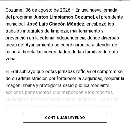
Cozumel, 06 de agosto de 2026.– En una nueva jornada
del programa
Juntos Limpiamos Cozumel
, el presidente
municipal,
José Luis Chacón Méndez
, encabezó los
trabajos integrales de limpieza, mantenimiento y
prevención en la colonia Independencia, donde diversas
áreas del Ayuntamiento se coordinaron para atender de
manera directa las necesidades de las familias de esta
zona.
El Edil subrayó que estas jornadas reflejan el compromiso
de su administración por fortalecer la seguridad, mejorar la
imagen urbana y proteger la salud pública mediante
acciones permanentes que responden a los reportes
ciudadanos. En esta ocasión, las brigadas del Centro de
Acopio de Materiales Reciclables (CAMAR) retiraron
cacharros equivalentes a seis camionetas, eliminando
CONTINUAR LEYENDO
focos de infección y acumulación de desechos.