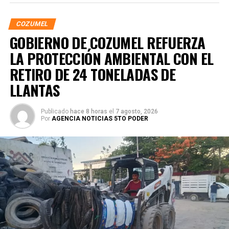
COZUMEL
GOBIERNO DE COZUMEL REFUERZA
LA PROTECCIÓN AMBIENTAL CON EL
RETIRO DE 24 TONELADAS DE
LLANTAS
Publicado
hace 8 horas
el
7 agosto, 2026
Por
AGENCIA NOTICIAS 5TO PODER
Personal de Servicios Públicos realizó la limpieza de
cuatro terrenos abandonados denunciados por vecinos,
los cuales representaban riesgos sanitarios por la
presencia de basura y objetos en desuso. A través del
programa Liberación de Vialidades, la Dirección de
Tránsito notificó cinco vehículos y una lancha con
remolque que permanecían en la vía pública, atendiendo