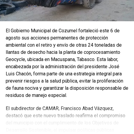
reportes realizados mediante el número de emergencias
911.
El Departamento de Áreas Verdes efectuó poda de
árboles, limpieza de aceras y desbrozado de espacios
El Gobierno Municipal de Cozumel fortaleció este 6 de
públicos para mejorar la movilidad y la seguridad peatonal.
agosto sus acciones permanentes de protección
Asimismo, la Brigada del Centro de Control Animal llevó a
ambiental con el retiro y envío de otras 24 toneladas de
cabo recorridos preventivos de vigilancia, mientras que
llantas de desecho hacia la planta de coprocesamiento
personal municipal realizó el desazolve y profundización
Geocycle, ubicada en Macuspana, Tabasco. Esta labor,
de pozos de absorción como medida preventiva ante la
encabezada por la administración del presidente José
temporada de lluvias, reforzando la capacidad de
Luis Chacón, forma parte de una estrategia integral para
respuesta para evitar encharcamientos e inundaciones.
prevenir riesgos a la salud pública, evitar la proliferación
de fauna nociva y garantizar la disposición responsable de
Con estas acciones, el Gobierno Municipal que encabeza
residuos de manejo especial.
José Luis Chacón Méndez reafirma su compromiso de
trabajar de manera cercana con la ciudadanía, impulsando
El subdirector de CAMAR, Francisco Abad Vázquez,
programas permanentes que contribuyen a mantener
destacó que este nuevo traslado reafirma el compromiso
colonias más limpias, seguras y ordenadas, fortaleciendo
del municipio con el cumplimiento de los Objetivos de
la prevención de riesgos y mejorando la calidad de vida de
Desarrollo Sostenible, al impulsar políticas públicas