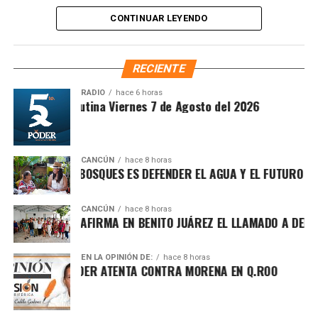
las familias cozumeleñas.
enfocadas en el reciclaje, la valorización y el manejo
CONTINUAR LEYENDO
especializado de materiales que requieren tratamiento
Fuente: 5to Poder Agencia de Noticias
técnico para evitar impactos negativos en el entorno.
Señaló que el proceso incluye acopio, clasificación, corte,
RECIENTE
compactado y amarre de los neumáticos, optimizando la
logística para asegurar un transporte eficiente y
RADIO
hace 6 horas
Sintesis Matutina Viernes 7 de Agosto del 2026
ambientalmente seguro.
CANCÚN
hace 8 horas
OTEGER LOS BOSQUES ES DEFENDER EL AGUA Y EL FUTURO DE MÉ
CANCÚN
hace 8 horas
FA MARÍN REAFIRMA EN BENITO JUÁREZ EL LLAMADO A DEFENDE
EN LA OPINIÓN DE:
hace 8 horas
HA POR EL PODER ATENTA CONTRA MORENA EN Q.ROO
Recibe las noticias al instante
Con esta remesa, Cozumel suma en 2026 un total de
145