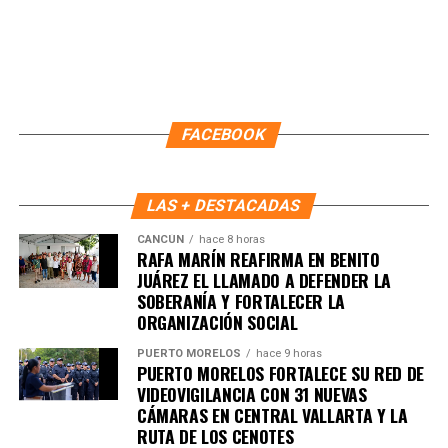
FACEBOOK
LAS + DESTACADAS
CANCÚN
hace 8 horas
RAFA MARÍN REAFIRMA EN BENITO
Recibe las noticias al instante
JUÁREZ EL LLAMADO A DEFENDER LA
SOBERANÍA Y FORTALECER LA
Únete al canal oficial de WhatsApp de
ORGANIZACIÓN SOCIAL
Quinto Poder
y recibe las noticias más
PUERTO MORELOS
hace 9 horas
importantes de Quintana Roo directamente
PUERTO MORELOS FORTALECE SU RED DE
en tu teléfono.
VIDEOVIGILANCIA CON 31 NUEVAS
CÁMARAS EN CENTRAL VALLARTA Y LA
RUTA DE LOS CENOTES
Unirme al canal de WhatsApp