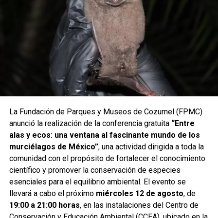
Ha y Diosa Luna, quienes ofrecieron un espectáculo lleno
de tradición y talento local.
La Fundación de Parques y Museos de Cozumel (FPMC)
anunció la realización de la conferencia gratuita
“Entre
alas y ecos: una ventana al fascinante mundo de los
murciélagos de México”
, una actividad dirigida a toda la
comunidad con el propósito de fortalecer el conocimiento
científico y promover la conservación de especies
La Orquesta Jaranera Nueva Generación amenizó la noche
esenciales para el equilibrio ambiental. El evento se
con las tradicionales jaranas, invitando a las y los
llevará a cabo el próximo
miércoles 12 de agosto
, de
asistentes a disfrutar de una convivencia familiar que
19:00 a 21:00 horas
, en las instalaciones del Centro de
reafirma el valor cultural de estas celebraciones. El
Conservación y Educación Ambiental (CCEA), ubicado en la