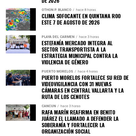
DE 2026
OTHON P. BLANCO
hace 8 horas
CLIMA SOFOCANTE EN QUINTANA ROO
ESTE 7 DE AGOSTO DE 2026
PLAYA DEL CARMEN
hace 3 horas
ESTEFANÍA MERCADO INTEGRA AL
SECTOR TRANSPORTISTA A LA
ESTRATEGIA MUNICIPAL CONTRA LA
VIOLENCIA DE GÉNERO
Por su parte, la directora general de la FPMC,
Juanita
Alonso Marrufo
, señaló que esta iniciativa se suma a las
PUERTO MORELOS
hace 4 horas
PUERTO MORELOS FORTALECE SU RED DE
acciones del
Nuevo Acuerdo por el Bienestar y
VIDEOVIGILANCIA CON 31 NUEVAS
Desarrollo de Quintana Roo
, impulsado por la
CÁMARAS EN CENTRAL VALLARTA Y LA
gobernadora
Mara Lezama Espinosa
, al acercar la ciencia
RUTA DE LOS CENOTES
a la población y fortalecer la participación ciudadana en la
CANCÚN
hace 3 horas
conservación del patrimonio natural.
RAFA MARÍN REAFIRMA EN BENITO
JUÁREZ EL LLAMADO A DEFENDER LA
La FPMC reiteró la invitación a toda la comunidad para
SOBERANÍA Y FORTALECER LA
participar en esta experiencia educativa que permitirá
ORGANIZACIÓN SOCIAL
descubrir la extraordinaria diversidad de los murciélagos y