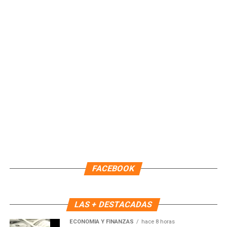
Participaron servidoras y servidores públicos de los
poderes Ejecutivo, Legislativo y Judicial, representantes
de los once ayuntamientos, universidades públicas y
privadas, asociaciones civiles y ciudadanía, quienes
reforzaron sus conocimientos para contribuir, desde sus
respectivos ámbitos, a la prevención y combate de la trata
de personas.
Con estas acciones, el Gobierno del Estado reafirma su
compromiso de promover, respetar, proteger y garantizar
los derechos humanos, avanzando hacia un Quintana Roo
donde la prevención, la capacitación y la coordinación
institucional sean pilares para erradicar este delito.
FACEBOOK
Fuente: 5to Poder Agencia de Noticias
LAS + DESTACADAS
ECONOMÍA Y FINANZAS
hace 8 horas