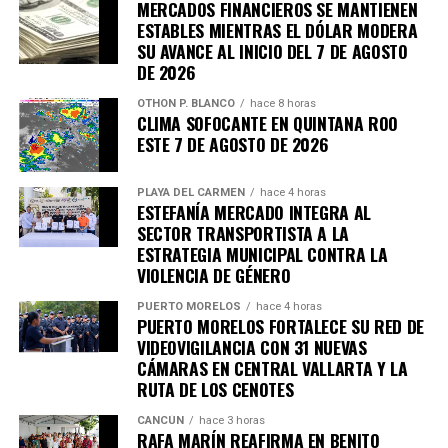
MERCADOS FINANCIEROS SE MANTIENEN
ESTABLES MIENTRAS EL DÓLAR MODERA
SU AVANCE AL INICIO DEL 7 DE AGOSTO
DE 2026
OTHON P. BLANCO
hace 8 horas
CLIMA SOFOCANTE EN QUINTANA ROO
ESTE 7 DE AGOSTO DE 2026
PLAYA DEL CARMEN
hace 4 horas
ESTEFANÍA MERCADO INTEGRA AL
Recibe las noticias al instante
SECTOR TRANSPORTISTA A LA
ESTRATEGIA MUNICIPAL CONTRA LA
Únete al canal oficial de WhatsApp de
VIOLENCIA DE GÉNERO
Quinto Poder
y recibe las noticias más
PUERTO MORELOS
hace 4 horas
importantes de Quintana Roo directamente
PUERTO MORELOS FORTALECE SU RED DE
en tu teléfono.
VIDEOVIGILANCIA CON 31 NUEVAS
CÁMARAS EN CENTRAL VALLARTA Y LA
RUTA DE LOS CENOTES
Unirme al canal de WhatsApp
CANCÚN
hace 3 horas
RAFA MARÍN REAFIRMA EN BENITO