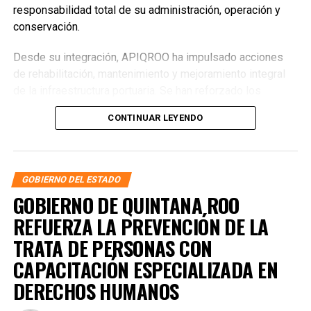
responsabilidad total de su administración, operación y
conservación.
Desde su integración, APIQROO ha impulsado acciones
de rehabilitación, mantenimiento y mejoramiento integral
de la infraestructura portuaria. Se han reforzado los
esquemas de ordenamiento y supervisión, además de
CONTINUAR LEYENDO
implementar sistemas de videovigilancia para garantizar
instalaciones más seguras y funcionales para las y los
usuarios.
GOBIERNO DEL ESTADO
GOBIERNO DE QUINTANA ROO
REFUERZA LA PREVENCIÓN DE LA
TRATA DE PERSONAS CON
CAPACITACIÓN ESPECIALIZADA EN
DERECHOS HUMANOS