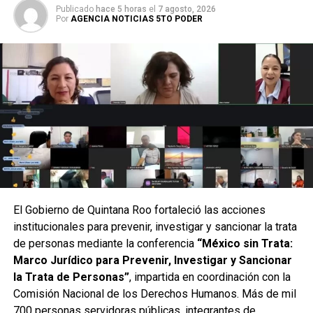
Publicado
hace 5 horas
el
7 agosto, 2026
Por
AGENCIA NOTICIAS 5TO PODER
Elbiorn Vega destacó la participación coordinada de las
Capitanías de Puerto
de Mahahual, Xcalak y Chetumal,
cuya labor técnica y normativa ha sido clave para
fortalecer la seguridad marítima y el cumplimiento de la
normatividad vigente. Asimismo, se contó con la
colaboración del Ayuntamiento de Othón P. Blanco, la
comunidad operadora del muelle, la Décimo Primera Zona
Naval, la Policía Rural, operadores y prestadores de
El Gobierno de Quintana Roo fortaleció las acciones
servicios turísticos, quienes aportaron experiencia y
institucionales para prevenir, investigar y sancionar la trata
compromiso para avanzar hacia un uso más justo y
de personas mediante la conferencia
“México sin Trata:
organizado del espacio portuario.
Marco Jurídico para Prevenir, Investigar y Sancionar
la Trata de Personas”
, impartida en coordinación con la
La instalación del Comité representa un paso firme hacia
Comisión Nacional de los Derechos Humanos. Más de mil
la prosperidad compartida y el desarrollo económico y
700 personas servidoras públicas, integrantes de