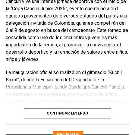
Cancún vive una intensa jornada deportiva con el inicio de
Únete al canal oficial de WhatsApp de
la “Copa Cancún Junior 2026”, evento que reúne a 161
Quinto Poder
y recibe las noticias más
equipos provenientes de diversos estados del país y una
importantes de Quintana Roo directamente
delegación invitada de Colombia, quienes competirán del
en tu teléfono.
6 al 9 de agosto en busca del campeonato. Este torneo se
consolida como uno de los encuentros juveniles más
Unirme al canal de WhatsApp
importantes de la región, al promover la convivencia, el
desarrollo deportivo y la formación de valores entre niñas,
niños y jóvenes.
La inauguración oficial se realizó en el gimnasio “Kuchil
Baxal”, donde la Encargada del Despacho de la
Presidencia Municipal, Landy Guadalupe Canché Pantoja,
destacó que la Copa representa un espacio de unión,
esfuerzo y determinación para miles de participantes que
encuentran en el deporte una oportunidad de crecimiento
CONTINUAR LEYENDO
personal. Subrayó que la administración municipal impulsa
acciones que fortalecen el bienestar y las oportunidades
para la juventud, reconociendo el papel fundamental de
RECIENTE