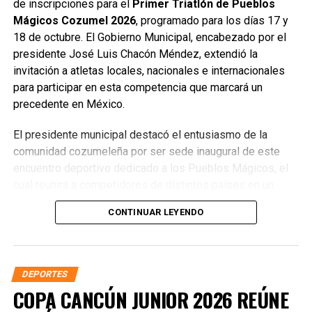
de inscripciones para el
Primer Triatlón de Pueblos
Mágicos Cozumel 2026
, programado para los días 17 y
18 de octubre. El Gobierno Municipal, encabezado por el
presidente José Luis Chacón Méndez, extendió la
invitación a atletas locales, nacionales e internacionales
para participar en esta competencia que marcará un
precedente en México.
El presidente municipal destacó el entusiasmo de la
comunidad cozumeleña por ser sede inaugural de este
encuentro deportivo dedicado a los Pueblos Mágicos, el
cual reunirá a competidores de distintos países en un
entorno privilegiado por su belleza natural, infraestructura
CONTINUAR LEYENDO
y hospitalidad. Subrayó que este evento refuerza la visión
de posicionar a Cozumel como
La Isla del Deporte
,
proyectando sus atractivos a nivel mundial.
DEPORTES
Chacón Méndez reconoció el respaldo de la presidenta de
COPA CANCÚN JUNIOR 2026 REÚNE
México, Claudia Sheinbaum Pardo, y de la gobernadora de