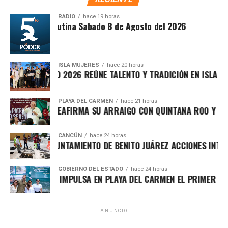
madres, padres, entrenadores y organizadores en la
formación de mejores ciudadanos.
RADIO
hace 19 horas
Síntesis Matutina Sabado 8 de Agosto del 2026
ISLA MUJERES
hace 20 horas
ICHE ISLEÑO 2026 REÚNE TALENTO Y TRADICIÓN EN ISLA MUJER
PLAYA DEL CARMEN
hace 21 horas
FA MARÍN REAFIRMA SU ARRAIGO CON QUINTANA ROO Y LLAMA 
El director general del Instituto de la Cultura Física y
CANCÚN
hace 24 horas
Deporte, Alejandro Luna López, agradeció la confianza de
RTALECE AYUNTAMIENTO DE BENITO JUÁREZ ACCIONES INTEGRAL
las familias y resaltó que el voleibol es una disciplina que
une comunidades y deja enseñanzas que trascienden la
GOBIERNO DEL ESTADO
hace 24 horas
cancha. Invitó a las y los jugadores a competir con entrega,
RA LEZAMA IMPULSA EN PLAYA DEL CARMEN EL PRIMER CENTRO
defender sus colores y disfrutar cada punto como parte
de su desarrollo integral.
ANUNCIO
Durante el torneo participarán las categorías