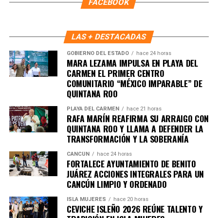
FACEBOOK
LAS + DESTACADAS
GOBIERNO DEL ESTADO
hace 24 horas
Recibe las noticias al instante
MARA LEZAMA IMPULSA EN PLAYA DEL
CARMEN EL PRIMER CENTRO
Únete al canal oficial de WhatsApp de
COMUNITARIO “MÉXICO IMPARABLE” DE
Quinto Poder
y recibe las noticias más
QUINTANA ROO
importantes de Quintana Roo directamente
PLAYA DEL CARMEN
hace 21 horas
en tu teléfono.
RAFA MARÍN REAFIRMA SU ARRAIGO CON
QUINTANA ROO Y LLAMA A DEFENDER LA
TRANSFORMACIÓN Y LA SOBERANÍA
Unirme al canal de WhatsApp
CANCÚN
hace 24 horas
FORTALECE AYUNTAMIENTO DE BENITO
JUÁREZ ACCIONES INTEGRALES PARA UN
CANCÚN LIMPIO Y ORDENADO
ISLA MUJERES
hace 20 horas
CEVICHE ISLEÑO 2026 REÚNE TALENTO Y