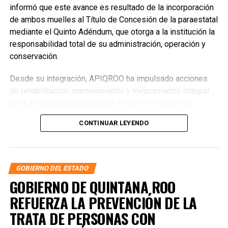
informó que este avance es resultado de la incorporación
de ambos muelles al Título de Concesión de la paraestatal
mediante el Quinto Adéndum, que otorga a la institución la
responsabilidad total de su administración, operación y
conservación.
Desde su integración, APIQROO ha impulsado acciones
de rehabilitación, mantenimiento y mejoramiento integral
de la infraestructura portuaria. Se han reforzado los
esquemas de ordenamiento y supervisión, además de
CONTINUAR LEYENDO
implementar sistemas de videovigilancia para garantizar
instalaciones más seguras y funcionales para las y los
usuarios.
GOBIERNO DEL ESTADO
GOBIERNO DE QUINTANA ROO
REFUERZA LA PREVENCIÓN DE LA
TRATA DE PERSONAS CON