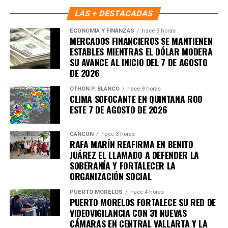
LAS + DESTACADAS
ECONOMÍA Y FINANZAS
hace 9 horas
MERCADOS FINANCIEROS SE MANTIENEN
ESTABLES MIENTRAS EL DÓLAR MODERA
SU AVANCE AL INICIO DEL 7 DE AGOSTO
DE 2026
OTHON P. BLANCO
hace 9 horas
CLIMA SOFOCANTE EN QUINTANA ROO
ESTE 7 DE AGOSTO DE 2026
CANCÚN
hace 3 horas
RAFA MARÍN REAFIRMA EN BENITO
Recibe las noticias al instante
JUÁREZ EL LLAMADO A DEFENDER LA
SOBERANÍA Y FORTALECER LA
Únete al canal oficial de WhatsApp de
ORGANIZACIÓN SOCIAL
Quinto Poder
y recibe las noticias más
PUERTO MORELOS
hace 4 horas
importantes de Quintana Roo directamente
PUERTO MORELOS FORTALECE SU RED DE
en tu teléfono.
VIDEOVIGILANCIA CON 31 NUEVAS
CÁMARAS EN CENTRAL VALLARTA Y LA