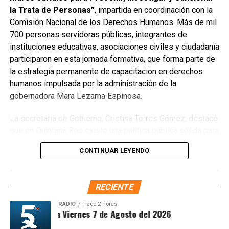
la Trata de Personas”
, impartida en coordinación con la
La instalación del Comité representa un paso firme hacia
Comisión Nacional de los Derechos Humanos. Más de mil
la prosperidad compartida y el desarrollo económico y
700 personas servidoras públicas, integrantes de
social de la región, en sintonía con la visión de la
instituciones educativas, asociaciones civiles y ciudadanía
gobernadora
Mara Lezama
de construir puertos que
participaron en esta jornada formativa, que forma parte de
impulsen bienestar y mayores oportunidades para las
la estrategia permanente de capacitación en derechos
familias quintanarroenses.
humanos impulsada por la administración de la
gobernadora Mara Lezama Espinosa.
Fuente: 5to Poder Agencia de Noticias
La secretaria de Gobierno, Cristina Torres Gómez, destacó
que en Quintana Roo existe una política pública sólida para
combatir este delito, sustentada en el trabajo coordinado
CONTINUAR LEYENDO
de las instituciones que integran la Mesa Estatal para la
Construcción de la Paz. Subrayó que la gobernadora ha
dispuesto todos los recursos necesarios para fortalecer
RECIENTE
la prevención y consolidar una cultura de respeto a la
dignidad humana, en el marco del
Nuevo Acuerdo por el
RADIO
hace 2 horas
ntesis Matutina Viernes 7 de Agosto del 2026
Bienestar y Desarrollo de Quintana Roo
.