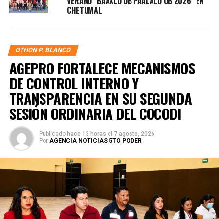
VERANO “BAAXLO’OB PAALALO’OB 2026” EN
CHETUMAL
OTHON P. BLANCO
AGEPRO FORTALECE MECANISMOS
DE CONTROL INTERNO Y
TRANSPARENCIA EN SU SEGUNDA
SESIÓN ORDINARIA DEL COCODI
Publicado
hace 13 horas
el
7 agosto, 2026
Por
AGENCIA NOTICIAS 5TO PODER