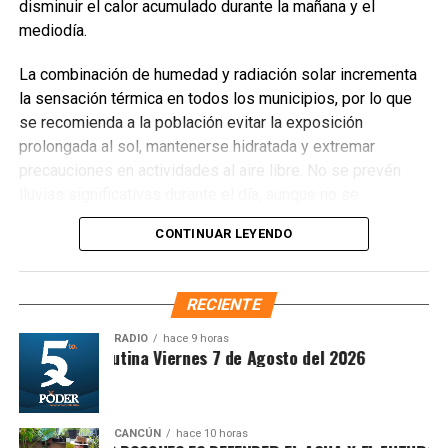
disminuir el calor acumulado durante la mañana y el
mediodía.
La combinación de humedad y radiación solar incrementa
la sensación térmica en todos los municipios, por lo que
se recomienda a la población evitar la exposición
prolongada al sol, mantenerse hidratada y extremar
precauciones en actividades al aire libre. No se prevén
lluvias significativas durante el día, aunque no se
descartan chubascos aislados por la tarde en la zona sur.
CONTINUAR LEYENDO
TEMPERATURAS POR MUNICIPIO
Recibe las noticias al instante
RECIENTE
Benito Juárez
— 33°C / Sensación térmica 39°C
Únete al canal oficial de WhatsApp de
RADIO
hace 9 horas
Quinto Poder
y recibe las noticias más
Solidaridad
— 32°C / Sensación térmica 38°C
Sintesis Matutina Viernes 7 de Agosto del 2026
importantes de Quintana Roo directamente
Tulum
— 33°C / Sensación térmica 40°C
en tu teléfono.
Cozumel
— 31°C / Sensación térmica 37°C
CANCÚN
hace 10 horas
Unirme al canal de WhatsApp
Isla Mujeres
— 31°C / Sensación térmica 36°C