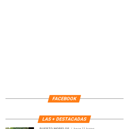
Recibe las noticias al instante
Únete al canal oficial de WhatsApp de
Quinto Poder
y recibe las noticias más
importantes de Quintana Roo directamente
en tu teléfono.
Unirme al canal de WhatsApp
FACEBOOK
LAS + DESTACADAS
PUERTO MORELOS
hace 11 horas