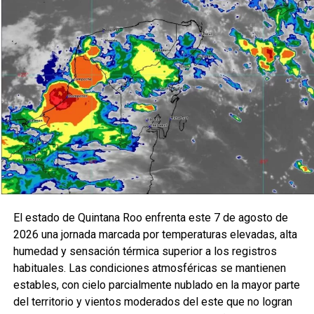
El Comité conoció además los resultados de la evaluación
del Informe Anual del Sistema de Control Interno, así
como el avance del Programa de Ética y las acciones
orientadas a promover una cultura de integridad,
transparencia y rendición de cuentas dentro de la
dependencia. Estos esfuerzos buscan consolidar
prácticas institucionales que garanticen un ejercicio
responsable de los recursos públicos y una
administración más eficiente.
Carlos Flores Hidalgo destacó que el fortalecimiento del
control interno representa un compromiso permanente con
la legalidad y la mejora continua, subrayando que cada
El estado de Quintana Roo enfrenta este 7 de agosto de
acción emprendida por AGEPRO contribuye a construir
2026 una jornada marcada por temperaturas elevadas, alta
instituciones más sólidas y confiables para las y los
humedad y sensación térmica superior a los registros
quintanarroenses.
habituales. Las condiciones atmosféricas se mantienen
estables, con cielo parcialmente nublado en la mayor parte
Fuente: 5to Poder Agencia de Noticias
del territorio y vientos moderados del este que no logran