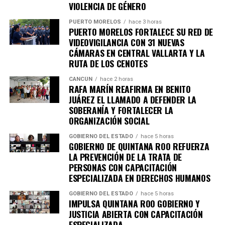
VIOLENCIA DE GÉNERO
recolección.
Ese concurso lo ganó el ciudadano Jhonny Manuel Moguel
PUERTO MORELOS
hace 3 horas
PUERTO MORELOS FORTALECE SU RED DE
Canto, quien obtuvo como premio una estancia de tres
VIDEOVIGILANCIA CON 31 NUEVAS
noches para dos personas en un hotel de la Riviera Maya,
CÁMARAS EN CENTRAL VALLARTA Y LA
cortesía de la empresa “Viajes Lili”, que además participó
RUTA DE LOS CENOTES
como patrocinadora de la entrega de contenedores. Al
CANCÚN
hace 2 horas
tiempo…
RAFA MARÍN REAFIRMA EN BENITO
JUÁREZ EL LLAMADO A DEFENDER LA
SOBERANÍA Y FORTALECER LA
ORGANIZACIÓN SOCIAL
GOBIERNO DEL ESTADO
hace 5 horas
GOBIERNO DE QUINTANA ROO REFUERZA
LA PREVENCIÓN DE LA TRATA DE
PERSONAS CON CAPACITACIÓN
ESPECIALIZADA EN DERECHOS HUMANOS
GOBIERNO DEL ESTADO
hace 5 horas
IMPULSA QUINTANA ROO GOBIERNO Y
JUSTICIA ABIERTA CON CAPACITACIÓN
ESPECIALIZADA