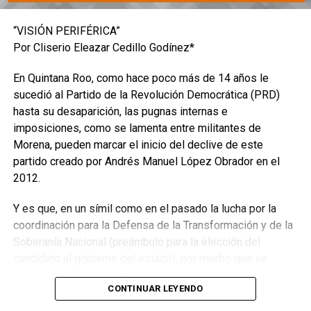
“VISIÓN PERIFÉRICA”
Por Cliserio Eleazar Cedillo Godínez*
En Quintana Roo, como hace poco más de 14 años le
sucedió al Partido de la Revolución Democrática (PRD)
hasta su desaparición, las pugnas internas e
imposiciones, como se lamenta entre militantes de
Morena, pueden marcar el inicio del declive de este
partido creado por Andrés Manuel López Obrador en el
2012.
Y es que, en un símil como en el pasado la lucha por la
coordinación para la Defensa de la Transformación y de la
Soberanía Nacional (preámbulo para la elección del
candidato al gobierno del estado), por mucho que se
disimule es visible la molestia y preocupación de quienes
CONTINUAR LEYENDO
compiten por dicha distinción y que se sienten blanco de
los golpes bajos.