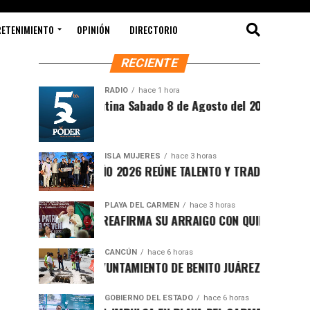
RETENIMIENTO
OPINIÓN
DIRECTORIO
RECIENTE
RADIO
hace 1 hora
Síntesis Matutina Sabado 8 de Agosto del 2026
ISLA MUJERES
hace 3 horas
CEVICHE ISLEÑO 2026 REÚNE TALENTO Y TRADICIÓN EN ISLA MU
PLAYA DEL CARMEN
hace 3 horas
RAFA MARÍN REAFIRMA SU ARRAIGO CON QUINTANA ROO Y LLA
CANCÚN
hace 6 horas
FORTALECE AYUNTAMIENTO DE BENITO JUÁREZ ACCIONES INTEG
GOBIERNO DEL ESTADO
hace 6 horas