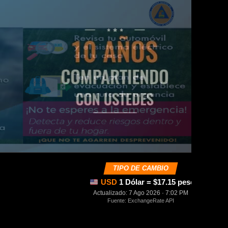
TIPO DE CAMBIO
USD
1 Dólar = $17.15 pesos mexica
Actualizado: 7 Ago 2026 · 7:02 PM
Fuente: ExchangeRate API