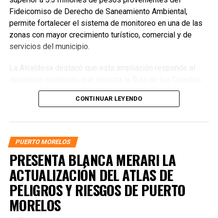
Fideicomiso de Derecho de Saneamiento Ambiental,
permite fortalecer el sistema de monitoreo en una de las
zonas con mayor crecimiento turístico, comercial y de
servicios del municipio.
La Alcaldesa destacó que esta ampliación responde al
desarrollo acelerado que registra la Ruta de los Cenotes,
corredor que se consolida como uno de los más
CONTINUAR LEYENDO
importantes del estado. Subrayó que la incorporación de
infraestructura tecnológica es esencial para acompañar
ese crecimiento y garantizar condiciones de seguridad
para habitantes, trabajadores y visitantes. “Con estas
PUERTO MORELOS
nuevas cámaras seguimos ampliando una herramienta
PRESENTA BLANCA MERARI LA
tecnológica que permite dar seguimiento y monitoreo a
ACTUALIZACIÓN DEL ATLAS DE
distintos puntos de esta zona del municipio”, afirmó.
PELIGROS Y RIESGOS DE PUERTO
MORELOS