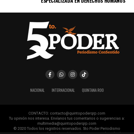
ESPECIALIZADA EN DERECHOS HUMANOS
Recibe las noticias al instante
Únete al canal oficial de WhatsApp de
Quinto Poder
y recibe las noticias más
importantes de Quintana Roo directamente
en tu teléfono.
Unirme al canal de WhatsApp
NACIONAL
INTERNACIONAL
QUINTANA ROO
CONTACTO: contacto@quintopoderqrp.com
Tu opinión nos interesa. Envíanos tus comentarios o sugerencias a:
multimedia@quintopoderqrp.com
© 2020 Todos los registros reservados. 5to Poder Periodismo
ConSentido Queda prohibida la publicación, retransmisión, edición y