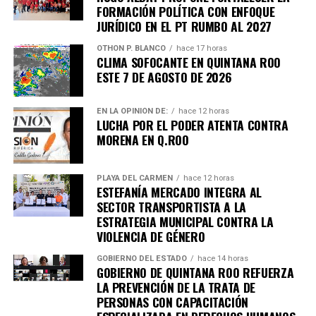
FORMACIÓN POLÍTICA CON ENFOQUE
representantes institucionales y sociedad civil.
JURÍDICO EN EL PT RUMBO AL 2027
Fuente: 5to Poder Agencia de Noticias
OTHON P. BLANCO
hace 17 horas
CLIMA SOFOCANTE EN QUINTANA ROO
ESTE 7 DE AGOSTO DE 2026
EN LA OPINIÓN DE:
hace 12 horas
LUCHA POR EL PODER ATENTA CONTRA
MORENA EN Q.ROO
PLAYA DEL CARMEN
hace 12 horas
ESTEFANÍA MERCADO INTEGRA AL
SECTOR TRANSPORTISTA A LA
ESTRATEGIA MUNICIPAL CONTRA LA
VIOLENCIA DE GÉNERO
GOBIERNO DEL ESTADO
hace 14 horas
GOBIERNO DE QUINTANA ROO REFUERZA
LA PREVENCIÓN DE LA TRATA DE
PERSONAS CON CAPACITACIÓN