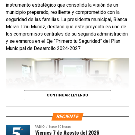
instrumento estratégico que consolida la visión de un
Con esta expansión, Puerto Morelos alcanza una red de
municipio preparado, resiliente y comprometido con la
147 cámaras de videovigilancia
distribuidas en 30 PMI
seguridad de las familias. La presidenta municipal, Blanca
en todo el municipio. La Presidenta municipal adelantó que
Merari Tziu Muñoz, destacó que este proyecto es uno de
se continuará ampliando esta infraestructura para
los compromisos centrales de su segunda administración
fortalecer la prevención del delito y acompañar el
y se enmarca en el Eje “Primero tu Seguridad” del Plan
crecimiento ordenado de las comunidades.
Municipal de Desarrollo 2024-2027.
Fuente: 5to Poder Agencia de Noticias
CONTINUAR LEYENDO
RECIENTE
RADIO
hace 10 horas
La alcaldesa subrayó que gobernar un municipio costero
ntesis Matutina Viernes 7 de Agosto del 2026