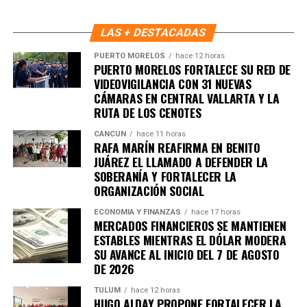
LAS + DESTACADAS
El coordinador estatal de Protección Civil, Guillermo Núñez
PUERTO MORELOS
hace 12 horas
PUERTO MORELOS FORTALECE SU RED DE
Leal, reconoció el esfuerzo del Ayuntamiento y señaló que
VIDEOVIGILANCIA CON 31 NUEVAS
el Atlas es una herramienta estratégica que permitirá
CÁMARAS EN CENTRAL VALLARTA Y LA
proteger la vida, el patrimonio y fortalecer comunidades
RUTA DE LOS CENOTES
más seguras. En tanto, la coordinadora municipal de
CANCÚN
hace 11 horas
Protección Civil, Irma Ávila Méndez, indicó que el
RAFA MARÍN REAFIRMA EN BENITO
documento cumple con la Ley General de Protección Civil
JUÁREZ EL LLAMADO A DEFENDER LA
y se alinea al Atlas Nacional de Riesgos, fortaleciendo la
SOBERANÍA Y FORTALECER LA
ORGANIZACIÓN SOCIAL
planeación territorial y la capacidad de respuesta ante
emergencias.
ECONOMÍA Y FINANZAS
hace 17 horas
MERCADOS FINANCIEROS SE MANTIENEN
Especialistas detallaron que el Atlas integra cartografía
ESTABLES MIENTRAS EL DÓLAR MODERA
municipal, banco de datos para manejo de desastres,
SU AVANCE AL INICIO DEL 7 DE AGOSTO
DE 2026
sistemas de información geográfica, simulación en tiempo
real y herramientas de referencia para emergencias. En el
TULUM
hace 12 horas
evento participaron autoridades municipales,
HUGO ALDAY PROPONE FORTALECER LA