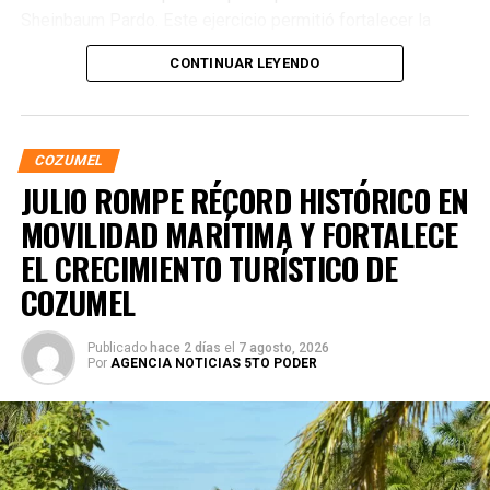
Sheinbaum Pardo. Este ejercicio permitió fortalecer la
comunicación directa con la comunidad y escuchar de
CONTINUAR LEYENDO
primera mano sus necesidades. Transformación nacional
COZUMEL
JULIO ROMPE RÉCORD HISTÓRICO EN
MOVILIDAD MARÍTIMA Y FORTALECE
EL CRECIMIENTO TURÍSTICO DE
COZUMEL
Publicado
hace 2 días
el
7 agosto, 2026
Por
AGENCIA NOTICIAS 5TO PODER
El legislador destacó que el trabajo territorial que Morena
mantiene en Quintana Roo es fundamental para consolidar
la organización comunitaria y mantener un movimiento
cercano al pueblo. Subrayó que la participación ciudadana