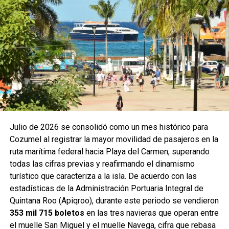
es clave para construir el futuro de la isla y reiteró que “las
decisiones de Cozumel las deben tomar los
cozumeleños”, en un acto de respeto a la identidad y
autonomía local. Participación ciudadana
Julio de 2026 se consolidó como un mes histórico para
Cozumel al registrar la mayor movilidad de pasajeros en la
ruta marítima federal hacia Playa del Carmen, superando
todas las cifras previas y reafirmando el dinamismo
turístico que caracteriza a la isla. De acuerdo con las
estadísticas de la Administración Portuaria Integral de
Durante la Asamblea Informativa en Defensa de la
Quintana Roo (Apiqroo), durante este periodo se vendieron
Transformación y la Soberanía Nacional, reconoció también
353 mil 715 boletos
en las tres navieras que operan entre
el trabajo de la gobernadora Mara Lezama, quien mantiene
el muelle San Miguel y el muelle Navega, cifra que rebasa