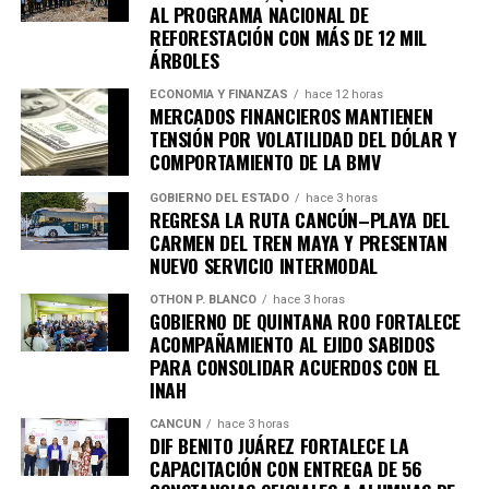
AL PROGRAMA NACIONAL DE
REFORESTACIÓN CON MÁS DE 12 MIL
ÁRBOLES
ECONOMÍA Y FINANZAS
hace 12 horas
MERCADOS FINANCIEROS MANTIENEN
TENSIÓN POR VOLATILIDAD DEL DÓLAR Y
COMPORTAMIENTO DE LA BMV
GOBIERNO DEL ESTADO
hace 3 horas
REGRESA LA RUTA CANCÚN–PLAYA DEL
CARMEN DEL TREN MAYA Y PRESENTAN
Recibe las noticias al instante
NUEVO SERVICIO INTERMODAL
OTHON P. BLANCO
hace 3 horas
Únete al canal oficial de WhatsApp de
GOBIERNO DE QUINTANA ROO FORTALECE
Quinto Poder
y recibe las noticias más
ACOMPAÑAMIENTO AL EJIDO SABIDOS
importantes de Quintana Roo directamente
PARA CONSOLIDAR ACUERDOS CON EL
INAH
en tu teléfono.
CANCÚN
hace 3 horas
DIF BENITO JUÁREZ FORTALECE LA
Unirme al canal de WhatsApp
CAPACITACIÓN CON ENTREGA DE 56