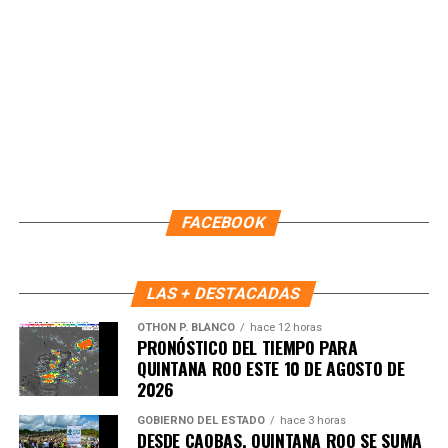
El Gobierno Municipal reafirmó su compromiso de seguir
fortaleciendo la promoción del destino y de trabajar de
manera conjunta con autoridades estatales, federales y el
sector privado, con el objetivo de consolidar a Cozumel
como uno de los destinos más importantes de México y
FACEBOOK
el Caribe, manteniendo un crecimiento sostenido en
movilidad, conectividad y desarrollo turístico.
LAS + DESTACADAS
Fuente: 5to Poder Agencia de Noticias
OTHON P. BLANCO
hace 12 horas
PRONÓSTICO DEL TIEMPO PARA
QUINTANA ROO ESTE 10 DE AGOSTO DE
2026
GOBIERNO DEL ESTADO
hace 3 horas
DESDE CAOBAS, QUINTANA ROO SE SUMA