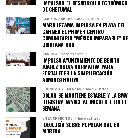
IMPULSAR EL DESARROLLO ECONÓMICO
DE CHETUMAL
GOBIERNO DEL ESTADO
hace 18 horas
MARA LEZAMA IMPULSA EN PLAYA DEL
CARMEN EL PRIMER CENTRO
COMUNITARIO “MÉXICO IMPARABLE” DE
Recibe las noticias al instante
QUINTANA ROO
Únete al canal oficial de WhatsApp de
CANCÚN
hace 20 horas
IMPULSA AYUNTAMIENTO DE BENITO
Quinto Poder
y recibe las noticias más
JUÁREZ NUEVA NORMATIVA PARA
importantes de Quintana Roo directamente
FORTALECER LA SIMPLIFICACIÓN
en tu teléfono.
ADMINISTRATIVA
ECONOMÍA Y FINANZAS
hace 20 horas
Unirme al canal de WhatsApp
DÓLAR SE MANTIENE ESTABLE Y LA BMV
REGISTRA AVANCE AL INICIO DEL FIN DE
SEMANA
EN LA OPINIÓN DE:
hace 22 horas
IDEOLOGÍA SOBRE POPULARIDAD EN
MORENA