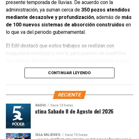
presente temporada de lluvias. De acuerdo con la
administración, ya suman cerca de
350 pozos atendidos
mediante desazolve y profundización
, además de
más
El Gobierno Municipal reafirmó su compromiso de seguir
de 100 nuevos sistemas de absorción construidos
en
fortaleciendo la promoción del destino y de trabajar de
lo que va del periodo gubernamental.
manera conjunta con autoridades estatales, federales y el
sector privado, con el objetivo de consolidar a Cozumel
El Edil destacó que estos trabajos se realizan con
como uno de los destinos más importantes de México y
maquinaria municipal y con la participación de cuadrillas
el Caribe, manteniendo un crecimiento sostenido en
que operan de manera permanente para garantizar que el
movilidad, conectividad y desarrollo turístico.
agua pluvial fluya de forma adecuada. “Ya hemos
CONTINUAR LEYENDO
desazolvado y profundizado alrededor de 345 pozos de
Fuente: 5to Poder Agencia de Noticias
absorción y creado otros 100 nuevos sistemas pluviables,
con ayuda de la maquinaria del pueblo”, afirmó Chacón
RECIENTE
Méndez al supervisar las labores.
RADIO
hace 13 horas
Síntesis Matutina Sabado 8 de Agosto del 2026
ISLA MUJERES
hace 15 horas