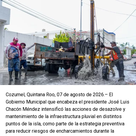
que posiciona a Cozumel como un referente seguro,
confiable y de clase mundial.
El muelle de pasajeros San Miguel continúa siendo un
punto estratégico para la economía local, al fungir como la
principal puerta de entrada para visitantes y habitantes
que se trasladan entre la isla y el continente. Su operación
impulsa el intercambio comercial, social y turístico,
generando beneficios directos para miles de familias
cozumeleñas.
Cozumel, Quintana Roo, 07 de agosto de 2026.– El
Gobierno Municipal que encabeza el presidente José Luis
Chacón Méndez intensificó las acciones de desazolve y
mantenimiento de la infraestructura pluvial en distintos
puntos de la isla, como parte de la estrategia preventiva
para reducir riesgos de encharcamientos durante la