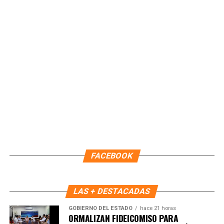
de un programa permanente que atiende reportes
ciudadanos y prioriza las zonas que requieren
mantenimiento preventivo. Asimismo, reiteró que el
Gobierno Municipal trabaja las 24 horas del día, los siete
días de la semana, utilizando recursos públicos para
fortalecer la infraestructura urbana y proteger el bienestar
de las y los cozumeleños.
Fuente: 5to Poder Agencia de Noticias
FACEBOOK
LAS + DESTACADAS
GOBIERNO DEL ESTADO
hace 21 horas
ORMALIZAN FIDEICOMISO PARA