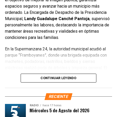
puede tramitar el certificado de discapacidad para quienes
espacios seguros y avanzar hacia un municipio más
aún no lo tengan, lo que facilita realizar todo el proceso en
ordenado. La Encargada de Despacho de la Presidencia
un solo lugar, con atención inclusiva y sin trámites
Municipal,
Landy Guadalupe Canché Pantoja
, supervisó
adicionales.
personalmente las labores, destacando la importancia de
mantener áreas recreativas y vialidades en óptimas
La Ruta 27, de 64 kilómetros, conectará diversas zonas
condiciones para las familias.
habitacionales con avenidas principales y la nueva
infraestructura del Puente Nichupté, fortaleciendo la
En la Supermanzana 24, la autoridad municipal acudió al
movilidad segura y moderna en Cancún.
parque “Framboyanes”, donde una brigada equipada con
machetes, podadoras, rastrillos, bieldos y sierras
Fuente: 5to Poder Agencia de Noticias
eléctricas realizó poda de árboles y limpieza general. El
director de Parques y Áreas Jardinadas,
Sergio Manuel
CONTINUAR LEYENDO
Torres Chávez
, informó que se atendieron
9 mil 750
metros cuadrados
y se retiraron
30 metros cúbicos de
desechos
, principalmente vegetales. Asimismo, exhortó a
RECIENTE
los vecinos a conservar el área en buen estado para evitar
acumulación de basura y fauna nociva.
RADIO
hace 17 horas
esis Matutina Miércoles 5 de Agosto del 2026