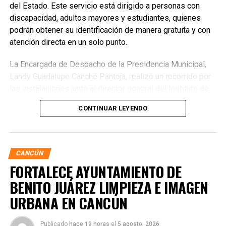
del Estado. Este servicio está dirigido a personas con
discapacidad, adultos mayores y estudiantes, quienes
podrán obtener su identificación de manera gratuita y con
atención directa en un solo punto.
La Encargada de Despacho de la Presidencia Municipal,
Landy Guadalupe Canché Pantoja, realizó un recorrido por
las instalaciones junto al director general del Instituto de
Movilidad de Quintana Roo (IMOVEQROO), Rafael
CONTINUAR LEYENDO
Hernández Kotasek, y la titular del IMDAI, Bárbara
Jackeline Iturralde Ortiz, para verificar la operación del
módulo y constatar la atención brindada a la ciudadanía.
CANCÚN
FORTALECE AYUNTAMIENTO DE
BENITO JUÁREZ LIMPIEZA E IMAGEN
URBANA EN CANCÚN
Publicado
hace 19 horas
el
5 agosto, 2026