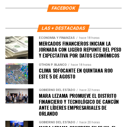
FACEBOOK
LAS + DESTACADAS
ECONOMÍA Y FINANZAS
hace 18 horas
MERCADOS FINANCIEROS INICIAN LA
JORNADA CON LIGERO REPUNTE DEL PESO
Y EXPECTATIVA POR DATOS ECONÓMICOS
Recibe las noticias al instante
OTHON P. BLANCO
hace 18 horas
CLIMA SOFOCANTE EN QUINTANA ROO
ESTE 5 DE AGOSTO
Únete al canal oficial de WhatsApp de
Quinto Poder
y recibe las noticias más
importantes de Quintana Roo directamente
GOBIERNO DEL ESTADO
hace 22 horas
MARA LEZAMA PROMUEVE EL DISTRITO
en tu teléfono.
FINANCIERO Y TECNOLÓGICO DE CANCÚN
ANTE LÍDERES EMPRESARIALES DE
Unirme al canal de WhatsApp
ORLANDO
GOBIERNO DEL ESTADO
hace 20 horas