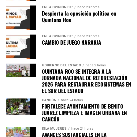
Recibe las noticias al instante
EN LA OPINIÓN DE:
hace 23 horas
Despierta la oposición política en
Quintana Roo
Únete al canal oficial de WhatsApp de
Quinto Poder
y recibe las noticias más
importantes de Quintana Roo directamente
EN LA OPINIÓN DE:
hace 23 horas
CAMBIO DE JUEGO NARANJA
en tu teléfono.
Unirme al canal de WhatsApp
GOBIERNO DEL ESTADO
hace 2 horas
QUINTANA ROO SE INTEGRA A LA
JORNADA NACIONAL DE REFORESTACIÓN
2026 PARA RESTAURAR ECOSISTEMAS EN
EL SUR DEL ESTADO
CANCÚN
hace 24 horas
FORTALECE AYUNTAMIENTO DE BENITO
JUÁREZ LIMPIEZA E IMAGEN URBANA EN
CANCÚN
ISLA MUJERES
hace 24 horas
AVANCES SUSTANCIALES EN LA