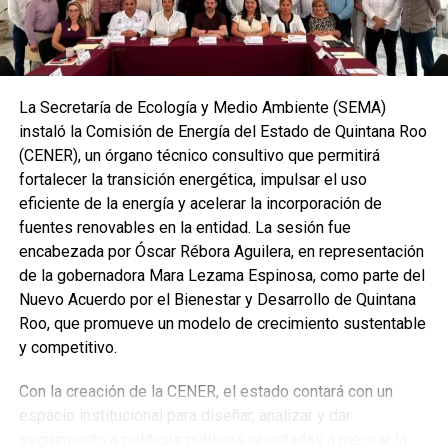
Mara Lezama señaló que el liderazgo femenino vive un
momento histórico bajo la presidencia de Claudia
Sheinbaum Pardo, quien impulsa la participación de más
mujeres en la vida económica, social y política del país.
La Secretaría de Ecología y Medio Ambiente (SEMA)
Compartió además la experiencia de Quintana Roo como
instaló la Comisión de Energía del Estado de Quintana Roo
el primer estado gobernado por una mujer, donde se
(CENER), un órgano técnico consultivo que permitirá
promueven programas de financiamiento, capacitación y
fortalecer la transición energética, impulsar el uso
asesoría para artesanas, productoras, empresarias y
eficiente de la energía y acelerar la incorporación de
cooperativistas.
fuentes renovables en la entidad. La sesión fue
encabezada por Óscar Rébora Aguilera, en representación
de la gobernadora Mara Lezama Espinosa, como parte del
Nuevo Acuerdo por el Bienestar y Desarrollo de Quintana
Roo, que promueve un modelo de crecimiento sustentable
y competitivo.
Con la creación de la CENER, el estado contará con un
espacio institucional para diseñar, analizar y dar
seguimiento a políticas públicas orientadas a mejorar la