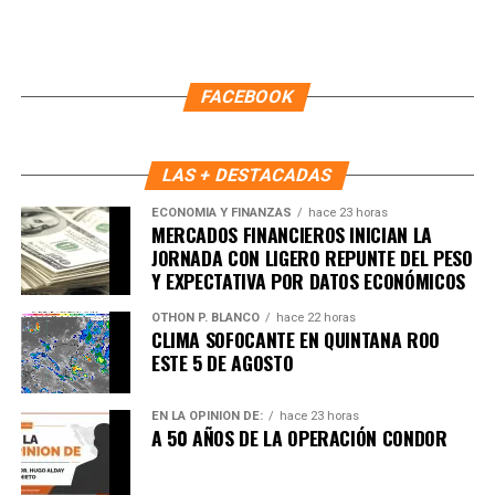
La Comisión también funcionará como un espacio
permanente de coordinación entre gobierno, academia,
iniciativa privada y especialistas, con el objetivo de
FACEBOOK
convertir los desafíos energéticos en soluciones que
impulsen la competitividad, atraigan inversiones y
reduzcan la huella ambiental del estado.
LAS + DESTACADAS
ECONOMÍA Y FINANZAS
hace 23 horas
Fuente: 5to Poder Agencia de Noticias
MERCADOS FINANCIEROS INICIAN LA
JORNADA CON LIGERO REPUNTE DEL PESO
Y EXPECTATIVA POR DATOS ECONÓMICOS
OTHON P. BLANCO
hace 22 horas
CLIMA SOFOCANTE EN QUINTANA ROO
ESTE 5 DE AGOSTO
EN LA OPINIÓN DE:
hace 23 horas
A 50 AÑOS DE LA OPERACIÓN CONDOR