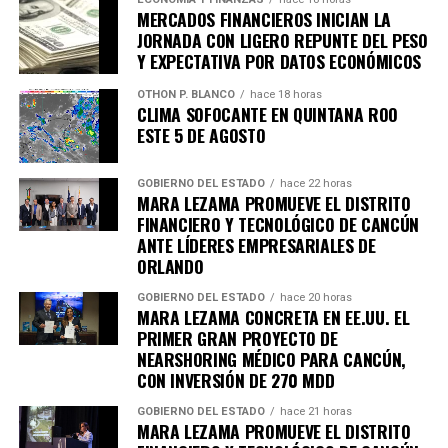
Fuente: 5to Poder Agencia de Noticias
MERCADOS FINANCIEROS INICIAN LA
JORNADA CON LIGERO REPUNTE DEL PESO
Y EXPECTATIVA POR DATOS ECONÓMICOS
OTHON P. BLANCO
hace 18 horas
CLIMA SOFOCANTE EN QUINTANA ROO
ESTE 5 DE AGOSTO
GOBIERNO DEL ESTADO
hace 22 horas
MARA LEZAMA PROMUEVE EL DISTRITO
FINANCIERO Y TECNOLÓGICO DE CANCÚN
ANTE LÍDERES EMPRESARIALES DE
ORLANDO
GOBIERNO DEL ESTADO
hace 20 horas
MARA LEZAMA CONCRETA EN EE.UU. EL
PRIMER GRAN PROYECTO DE
NEARSHORING MÉDICO PARA CANCÚN,
CON INVERSIÓN DE 270 MDD
GOBIERNO DEL ESTADO
hace 21 horas
Recibe las noticias al instante
MARA LEZAMA PROMUEVE EL DISTRITO