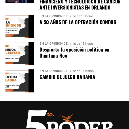
FINANCIERO Y TECNOLÓGICO DE CANCÚN
ANTE INVERSIONISTAS EN ORLANDO
Únete al canal oficial de WhatsApp de
Quinto Poder
y recibe las noticias más
EN LA OPINIÓN DE:
hace 18 horas
importantes de Quintana Roo directamente
A 50 AÑOS DE LA OPERACIÓN CONDOR
en tu teléfono.
Unirme al canal de WhatsApp
EN LA OPINIÓN DE:
hace 18 horas
Despierta la oposición política en
Quintana Roo
EN LA OPINIÓN DE:
hace 18 horas
CAMBIO DE JUEGO NARANJA