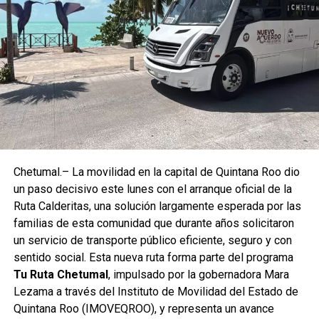
semana. Aunque no se prevén lluvias significativas, la
humedad seguirá elevando la sensación térmica.
Mantenerse hidratado y evitar actividades prolongadas
bajo el sol será clave para reducir riesgos asociados al
calor extremo.
Fuente: 5to Poder Agencia de Noticias
Recibe las noticias al instante
Chetumal.– La movilidad en la capital de Quintana Roo dio
un paso decisivo este lunes con el arranque oficial de la
Únete al canal oficial de WhatsApp de
Ruta Calderitas, una solución largamente esperada por las
Quinto Poder
y recibe las noticias más
familias de esta comunidad que durante años solicitaron
importantes de Quintana Roo directamente
un servicio de transporte público eficiente, seguro y con
en tu teléfono.
sentido social. Esta nueva ruta forma parte del programa
Tu Ruta Chetumal
, impulsado por la gobernadora Mara
Lezama a través del Instituto de Movilidad del Estado de
Unirme al canal de WhatsApp
Quintana Roo (IMOVEQROO), y representa un avance