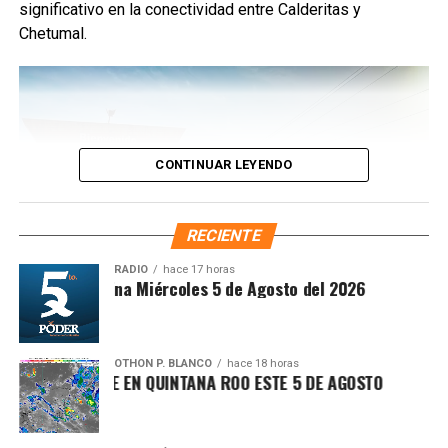
significativo en la conectividad entre Calderitas y
Chetumal.
CONTINUAR LEYENDO
RECIENTE
RADIO
hace 17 horas
Síntesis Matutina Miércoles 5 de Agosto del 2026
OTHON P. BLANCO
hace 18 horas
IMA SOFOCANTE EN QUINTANA ROO ESTE 5 DE AGOSTO
El titular de IMOVEQROO, Rafael Hernández Kotasek,
informó que del
3 al 9 de agosto
el servicio será
completamente gratuito, con el objetivo de que la