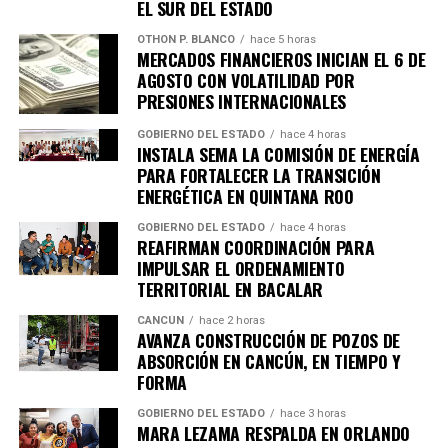
EL SUR DEL ESTADO
OTHON P. BLANCO
hace 5 horas
MERCADOS FINANCIEROS INICIAN EL 6 DE
AGOSTO CON VOLATILIDAD POR
PRESIONES INTERNACIONALES
GOBIERNO DEL ESTADO
hace 4 horas
INSTALA SEMA LA COMISIÓN DE ENERGÍA
Recibe las noticias al instante
PARA FORTALECER LA TRANSICIÓN
ENERGÉTICA EN QUINTANA ROO
Únete al canal oficial de WhatsApp de
Quinto Poder
y recibe las noticias más
GOBIERNO DEL ESTADO
hace 4 horas
REAFIRMAN COORDINACIÓN PARA
importantes de Quintana Roo directamente
IMPULSAR EL ORDENAMIENTO
en tu teléfono.
TERRITORIAL EN BACALAR
CANCÚN
hace 2 horas
Unirme al canal de WhatsApp
AVANZA CONSTRUCCIÓN DE POZOS DE
ABSORCIÓN EN CANCÚN, EN TIEMPO Y
FORMA
GOBIERNO DEL ESTADO
hace 3 horas
MARA LEZAMA RESPALDA EN ORLANDO