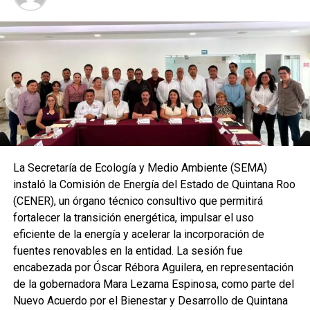
Mara Lezama señaló que el liderazgo femenino vive un
momento histórico bajo la presidencia de Claudia
Sheinbaum Pardo, quien impulsa la participación de más
mujeres en la vida económica, social y política del país.
La Secretaría de Ecología y Medio Ambiente (SEMA)
Compartió además la experiencia de Quintana Roo como
instaló la Comisión de Energía del Estado de Quintana Roo
el primer estado gobernado por una mujer, donde se
(CENER), un órgano técnico consultivo que permitirá
promueven programas de financiamiento, capacitación y
fortalecer la transición energética, impulsar el uso
asesoría para artesanas, productoras, empresarias y
eficiente de la energía y acelerar la incorporación de
cooperativistas.
fuentes renovables en la entidad. La sesión fue
encabezada por Óscar Rébora Aguilera, en representación
de la gobernadora Mara Lezama Espinosa, como parte del
Nuevo Acuerdo por el Bienestar y Desarrollo de Quintana