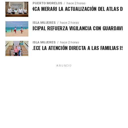
PUERTO MORELOS
hace 2 horas
ESENTA BLANCA MERARI LA ACTUALIZACIÓN DEL ATLAS DE PELI
ISLA MUJERES
hace 2 horas
BIERNO MUNICIPAL REFUERZA VIGILANCIA CON GUARDAVIDAS P
ISLA MUJERES
hace 2 horas
NEA FORTALECE LA ATENCIÓN DIRECTA A LAS FAMILIAS ISLEÑA
ANUNCIO
Recibe las noticias al instante
Únete al canal oficial de WhatsApp de
Quinto Poder
y recibe las noticias más
Durante la sesión se destacó que la CENER impulsará
importantes de Quintana Roo directamente
ocho proyectos de inversión mixta entre la Comisión
en tu teléfono.