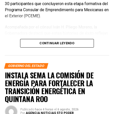
30 participantes que concluyeron esta etapa formativa del
Programa Consular de Emprendimiento para Mexicanas en
el Exterior (PCEME).
Acompañada por el cónsul Iván H. Pliego Moreno, la
Gobernadora destacó que estas historias de éxito reflejan
la fuerza de las mexicanas que, aun lejos de su país,
CONTINUAR LEYENDO
mantienen vivas sus raíces y construyen oportunidades
para ellas y sus familias. Subrayó que el emprendimiento
femenino es hoy un motor de transformación social y
económica, respaldado por políticas públicas que, desde
GOBIERNO DEL ESTADO
México, fortalecen la autonomía y el desarrollo de las
INSTALA SEMA LA COMISIÓN DE
mujeres.
ENERGÍA PARA FORTALECER LA
TRANSICIÓN ENERGÉTICA EN
QUINTANA ROO
Publicado
hace 4 horas
el
6 agosto, 2026
Por
AGENCIA NOTICIAS 5TO PODER