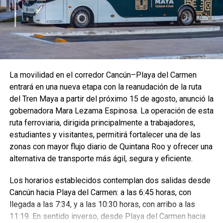
La movilidad en el corredor Cancún–Playa del Carmen
entrará en una nueva etapa con la reanudación de la ruta
del Tren Maya a partir del próximo 15 de agosto, anunció la
gobernadora Mara Lezama Espinosa. La operación de esta
ruta ferroviaria, dirigida principalmente a trabajadores,
La Presidenta Claudia Sheinbaum encabezó la ceremonia
estudiantes y visitantes, permitirá fortalecer una de las
nacional desde San Nicolás de los Ranchos, Puebla,
zonas con mayor flujo diario de Quintana Roo y ofrecer una
donde firmó el Decreto que establece la Jornada Nacional
alternativa de transporte más ágil, segura y eficiente.
de Reforestación y tomó juramento a los Defensores del
Medio Ambiente, en el marco del Día Internacional de los
Los horarios establecidos contemplan dos salidas desde
Pueblos Indígenas.
Cancún hacia Playa del Carmen: a las 6:45 horas, con
llegada a las 7:34, y a las 10:30 horas, con arribo a las
11:19. En sentido inverso, desde Playa del Carmen hacia