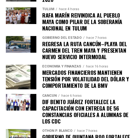
importantes de Quintana Roo directamente
TULUM
hace 4 horas
RAFA MARÍN REIVINDICA AL PUEBLO
en tu teléfono.
MAYA COMO PILAR DE LA SOBERANÍA
NACIONAL EN TULUM
Unirme al canal de WhatsApp
GOBIERNO DEL ESTADO
hace 7 horas
REGRESA LA RUTA CANCÚN–PLAYA DEL
CARMEN DEL TREN MAYA Y PRESENTAN
NUEVO SERVICIO INTERMODAL
ECONOMÍA Y FINANZAS
hace 16 horas
MERCADOS FINANCIEROS MANTIENEN
TENSIÓN POR VOLATILIDAD DEL DÓLAR Y
COMPORTAMIENTO DE LA BMV
CANCÚN
hace 6 horas
DIF BENITO JUÁREZ FORTALECE LA
CAPACITACIÓN CON ENTREGA DE 56
CONSTANCIAS OFICIALES A ALUMNAS DE
LOS CDC
OTHON P. BLANCO
hace 7 horas
GOBIERNO DE QUINTANA ROO FORTALECE